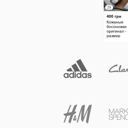
29
400 грн
Кожаные
босоножки 
оригинал - 
размер