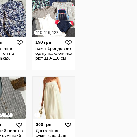
110, 116, 122
н
150 грн
, літня
пакет брендового
 топ на
одягу на хлопчика
ьках.
ріст 110-116 см
2, 158
L
рн
300 грн
ний жилет в
Довга літня
у сумішеий
сукня-сарафан