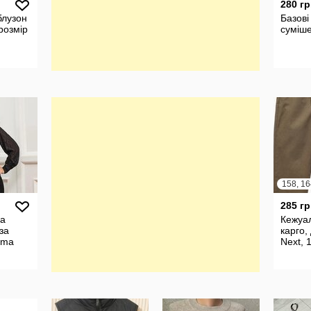
280 гр
блузон
Базові
розмір
суміше
158, 16
285 гр
на
Кежуа
за
карго,
mma
Next, 