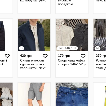
,
кольору капучіно
високою
next, 
посадкою
S
140, 146, 152
M
420 грн
170 грн
270 г
овічі
Синяя мужская
Спортивна кофта
Ромпе
it
куртка ветровка
і шорти 146-152 р
комбін
харрингтон Next
стилі 