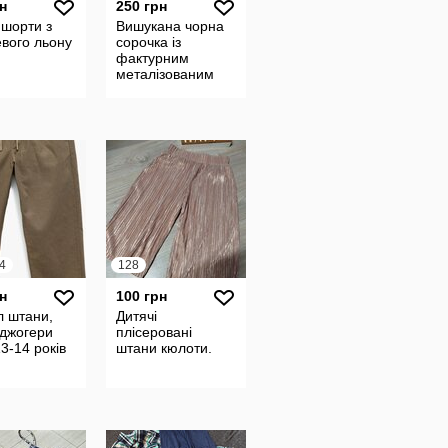
н
250 грн
 шорти з
Вишукана чорна
вого льону
сорочка із
фактурним
металізованим
візерунком
4
128
н
100 грн
л штани,
Дитячі
 джогери
плісеровані
13-14 років
штани кюлоти.