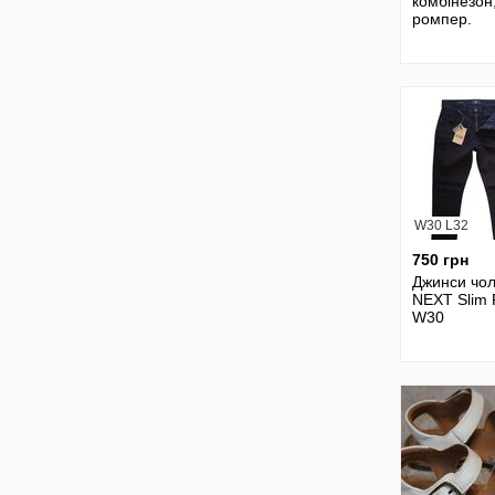
комбінезон
ромпер.
W30 L32
750 грн
Джинси чол
NEXT Slim F
W30