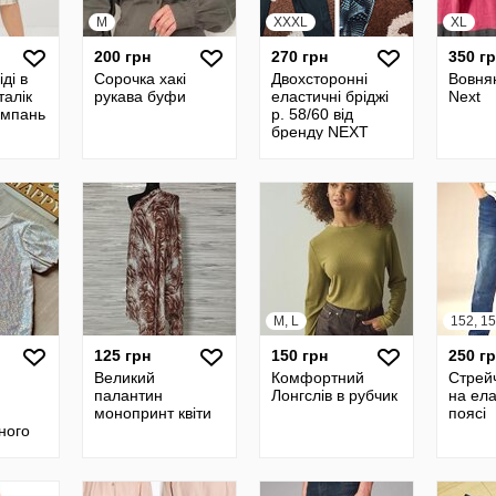
M
XXXL
XL
200 грн
270 грн
350 г
ді в
Сорочка хакі
Двохсторонні
Вовня
талік
рукава буфи
еластичні бріджі
Next
ампань
р. 58/60 від
бренду NEXT
M, L
152, 15
125 грн
150 грн
250 г
Великий
Комфортний
Стрей
палантин
Лонгслів в рубчик
на ел
монопринт квіти
поясі
ного