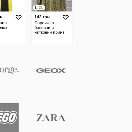
L, XL
рн
142 грн
укня
Сорочка з
блок
бавовни в
квітковий принт