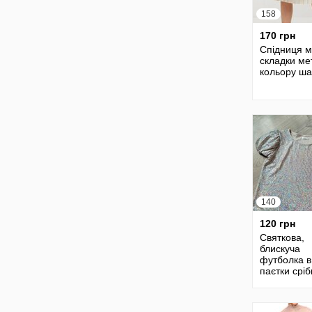
158
170 грн
Спідниця мі
складки ме
кольору ш
140
120 грн
Святкова,
блискуча
футболка в
паєтки сріб
кольору.