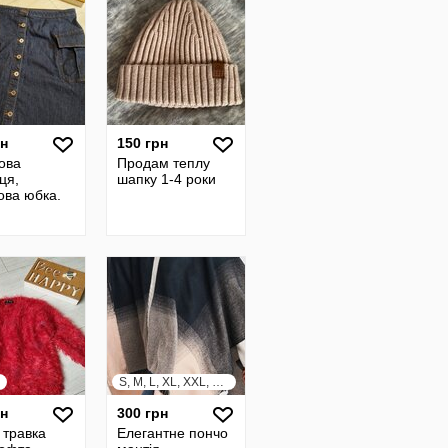
рн
150 грн
ова
Продам теплу
ця,
шапку 1-4 роки
ова юбка.
S, M, L, XL, XXL, XXXL
рн
300 грн
 травка
Елегантне пончо