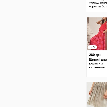
куртка теп
коротка біл
S, M
280 грн
Широкі шт
кюлоти з
кишенями