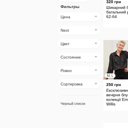
320 грн
Фильтры
Шикарний 
батальний 
62-64
Цена
Next
Цвет
Состояние
Ровно
M, L
Сортировка
250 грн
Ексклюзив
вечірня блу
колекції E
Черный список
Willis