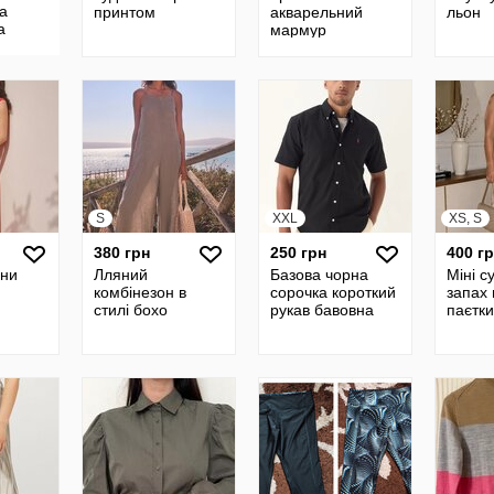
ла
принтом
акварельний
льон
а
мармур
S
XXL
XS, S
380 грн
250 грн
400 г
ани
Лляний
Базова чорна
Міні с
комбінезон в
сорочка короткий
запах
стилі бохо
рукав бавовна
паєтки