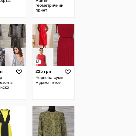
кофта.
мантія
геометричний
принт
M
рн
225 грн
р
Червона сукня
езон в
мідаксі плісе
диско