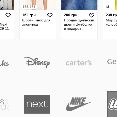
158, 164
M
152 грн
200 грн
238 г
Шорти чінос для
Продам джинсові
Міді с
Next
хлопчика
шорти футболка
колор
29 11
в подарок