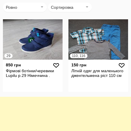
Ровно
Сортировка
29
110, 116
850 грн
150 грн
Фірмові ботінки/черевики
Літній одяг для маленького
Lupilu р.29 Німеччина .
джентельмена ріст 110 см