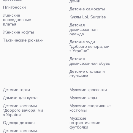
дочки
Плитоноски
Детские самокаты
Женские
Куклы LoL Surprise
повседневные
платья
Детская
демисезонная
Женские кофты
одежда
Тактические рюкзаки
Детские худи
"Доброго вечора, ми
з України"
Детская
демисезонная обувь
Детские столики и
стульчики
Детские горки
Мужские кроссовки
Домики для кукол
Мужские кеды
Детские костюмы
Мужские спортивные
"Доброго вечора, ми
костюмы
з України"
Мужские
Одежда детская
патриотические
футболки
Детские костюмы-