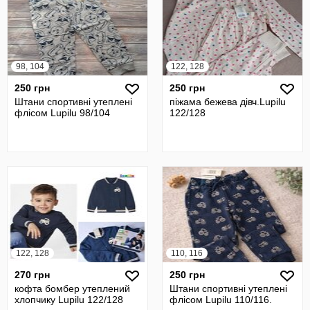
98, 104
122, 128
250 грн
250 грн
Штани спортивні утеплені
піжама бежева дівч.Lupilu
флісом Lupilu 98/104
122/128
122, 128
110, 116
270 грн
250 грн
кофта бомбер утеплений
Штани спортивні утеплені
хлопчику Lupilu 122/128
флісом Lupilu 110/116.