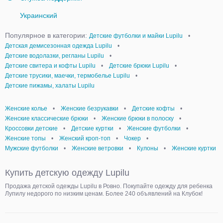
Украинский
Популярное в категории:
Детские футболки и майки Lupilu
•
Детская демисезонная одежда Lupilu
•
Детские водолазки, регланы Lupilu
•
Детские свитера и кофты Lupilu
•
Детские брюки Lupilu
•
Детские трусики, маечки, термобелье Lupilu
•
Детские пижамы, халаты Lupilu
Женские колье
•
Женские безрукавки
•
Детские кофты
•
Женские классические брюки
•
Женские брюки в полоску
•
Кроссовки детские
•
Детские куртки
•
Женские футболки
•
Женские топы
•
Женский кроп-топ
•
Чокер
•
Мужские футболки
•
Женские ветровки
•
Кулоны
•
Женские куртки
Купить детскую одежду Lupilu
Продажа детской одежды Lupilu в Ровно. Покупайте одежду для ребенка
Лупилу недорого по низким ценам. Более 240 объявлений на Клубок!