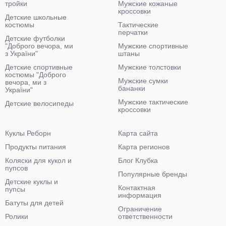
тройки
Мужские кожаные
кроссовки
Детские школьные
костюмы
Тактические
перчатки
Детские футболки
"Доброго вечора, ми
Мужские спортивные
з України"
штаны
Детские спортивные
Мужские толстовки
костюмы "Доброго
Мужские сумки
вечора, ми з
бананки
України"
Мужские тактические
Детские велосипеды
кроссовки
Куклы Реборн
Карта сайта
Продукты питания
Карта регионов
Коляски для кукол и
Блог Клубка
пупсов
Популярные бренды
Детские куклы и
Контактная
пупсы
информация
Батуты для детей
Ограничение
Ролики
ответственности