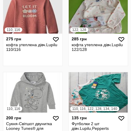
110, 116
122, 128
275 грн
285 грн
кофта утеплена дівч.Lupilu
кофта утеплена дівч.Lupilu
110/116
122/128
110, 116
110, 116, 122, 128, 134, 140
200 грн
135 грн
Сукня-Світшот двунитка
Футболки 2 шт
Looney Tunes® для
дівч.Lupilu,Pepperts