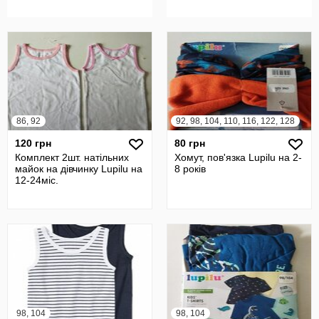
86, 92
92, 98, 104, 110, 116, 122, 128
120 грн
80 грн
Комплект 2шт. натільних
Хомут, пов'язка Lupilu на 2-
майок на дівчинку Lupilu на
8 років
12-24міс.
98, 104
98, 104