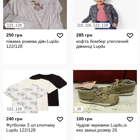
122, 128
110, 116, 122, 128
250 грн
285 грн
піжама рожева дівч.Lupilu
кофта бомбер утеплений
122/128
дівчинці Lupilu
122, 128
26
240 грн
100 грн
Футболки 3 шт.хлопчику
Чудові черевики Lupilu,із
Lupilu 122/128
еко замші,розмір 26