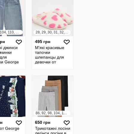
92, 98, 104, 110, 116, 122, 128, 134, 140, 146, 152, 158, 164
28, 29, 30, 31, 32, 33, 34, 35, 36, 37, 38, 39
грн
495 грн
ні джинси
М'які красивые
вчинки
тапочки
 для
шлепанцы для
ки George
девочки от
а Британія
GEORGE
ВЕЛИКА Британія
86, 92, 98, 104, 110, 116, 122, 128
рн
650 грн
от George
Трикотажні лосіни
легінси лосіни в