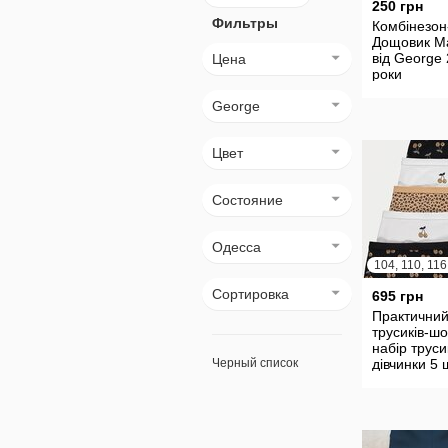
250 грн
Фильтры
Комбінезон
Дощовик Ma
від George 
Цена
роки
George
Цвет
Состояние
Одесса
Сортировка
695 грн
Практични
трусиків-шо
набір труси
Черный список
дівчинки 5 
George Ве
Британія ан