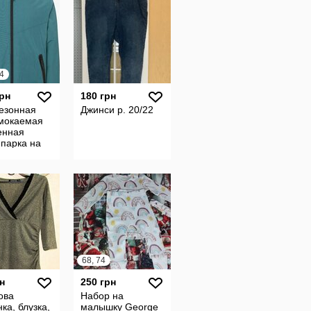
4
грн
180 грн
езонная
Джинси р. 20/22
мокаемая
енная
 парка на
 George
mango gap
.158-164
68, 74
н
250 грн
ова
Набор на
ка, блузка,
малышку George