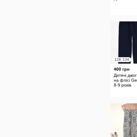
128, 134
400 грн
Дитячі джо
на флісі G
8-9 років