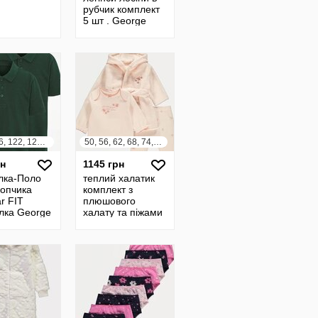
рубчик комплект
5 шт . George
Велика Британія
110, 116, 122, 128, 134, 140, 146, 152, 158, 164
50, 56, 62, 68, 74, 80, 86, 92
рн
1145 грн
лка-Поло
теплий халатик
лопчика
комплект з
r FIT
плюшового
лка George
халату та піжами
для дівчинки.
George Велика
Британія