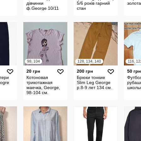
дівчинки
5/6 років гарний
золота
ф.George 10/11
стан
років відмінний
стан
98, 104
128, 134, 140
116, 12
20 грн
200 грн
50 грн
ггери
Котоновая
Брюки тонкие
Футбо
eogre
трикотажная
Slim Leg George
рубаш
маечка, George,
р.8-9 лет 134 см.
школь
98-104 см.