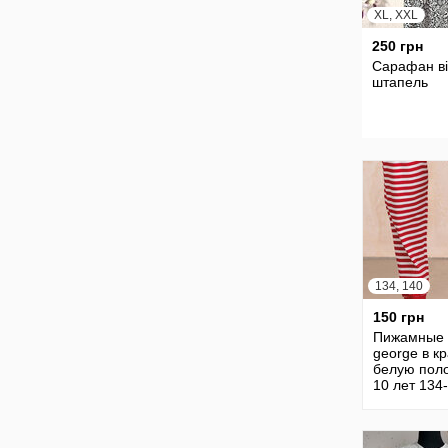
XL, XXL
250 грн
Сарафан ві
штапель
134, 140
150 грн
Пижамные
george в к
белую поло
10 лет 134
100% хлоп
хлопковые
пижама