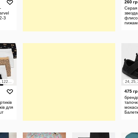
260 гр
-
Серая
rvel
звезд
2-3
флисо
пижам
девочк
рост 1
плюш
костю
104, 110, 116, 122, 128, 134, 140, 146, 152, 158, 164
475 гр
й
бренд
ртиків
тапочк
ків для
мокас
шт
Балет
лика
девочк
глія
Велика
липучк