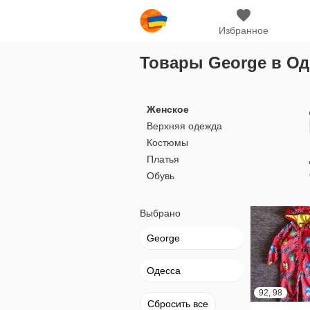
Избранное
Товары George в Од
Женское
Верхняя одежда
Костюмы
Платья
Обувь
Выбрано
George
Одесса
92, 98
Сбросить все