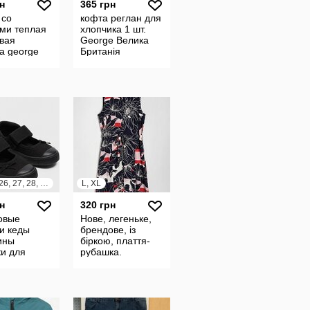
н
365 грн
 со
кофта реглан для
ами теплая
хлопчика 1 шт.
вая
George Велика
а george
Британія
е 5-6 лет
10-116 см
евый
м
24, 25, 26, 27, 28, 29, 30, 31, 32, 33, 34, 35, 36
L, XL
н
320 грн
овые
Нове, легеньке,
и кеды
брендове, із
ины
біркою, плаття-
ки для
рубашка.
и Matalan
 Британія
а текстиль