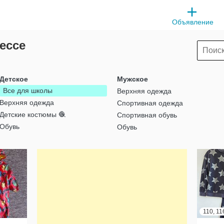
Объявление
ессе
Детское
Мужское
Все для школы
Верхняя одежда
Верхняя одежда
Спортивная одежда
Детские костюмы 🧶
Спортивная обувь
Обувь
Обувь
110, 11