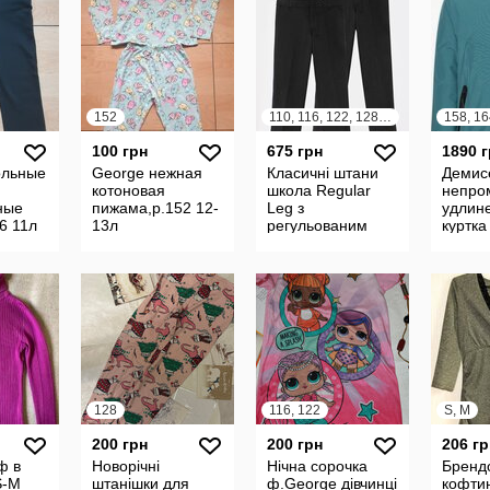
152
110, 116, 122, 128, 134, 140, 146, 152, 158, 164
158, 16
100 грн
675 грн
1890 
ольные
George нежная
Класичні штани
Демис
котоновая
школа Regular
непро
ные
пижама,р.152 12-
Leg з
удлин
6 11л
13л
регульованим
куртка
поясом для
флисе
хлопчика 1шт.
zara 
George англія
h&m p
-170
128
116, 122
S, M
200 грн
200 грн
206 гр
ф в
Новорічні
Нічна сорочка
Бренд
S-M
штанішки для
ф.George дівчинці
кофтин