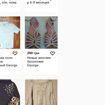
, s/m, нова
р.6-9 месяцев
2
200 грн
лка поло
Новые женские
ка
босоножки
ный George
George