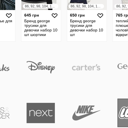
86, 92, 98, 104, 110, 116, 122, 128, 134, 140, 146, 152, 158, 164
86, 92, 98, 104, 110, 116, 122, 128, 134, 140, 146, 152, 158, 164
645 грн
650 грн
765 г
ье для
Бренд george
Бренд george
тепли
трусики для
трусики для
плюш
девочки набор 10
девочки набор 10
чолові
шт шортики
шт
відкр
стопа
дічинк
George