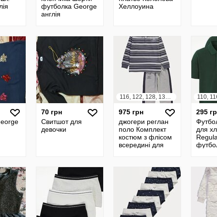
лія
футболка George
Хеллоуина
англія
116, 122, 128, 134, 140, 146, 152, 158, 164
70 грн
975 грн
295 г
George
Свитшот для
джогери реглан
Футбо
девочки
поло Комплект
для х
костюм з флісом
Regula
всередині для
футбо
хлопчика
англія
GEORGE
ВЕЛИКА Британія