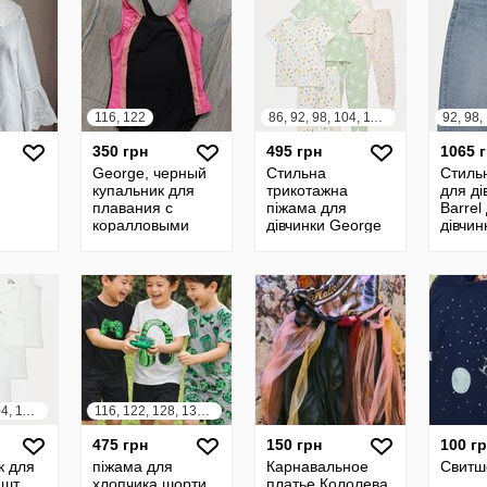
116, 122
86, 92, 98, 104, 110, 116, 122, 128
350 грн
495 грн
1065 
George, черный
Стильна
Стиль
купальник для
трикотажна
для ді
плавания с
піжама для
Barrel
коралловыми
дівчинки George
дівчин
вставками на 6-7
Великобритания
Велик
лет, на рост 116-
футболка штани
122 см, новый
86, 92, 98, 104, 110, 116, 122, 128
116, 122, 128, 134, 140, 146, 152, 158, 164
475 грн
150 грн
100 г
к для
піжама для
Карнавальное
Свитш
шт.
хлопчика шорти
платье Кололева