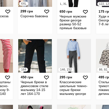
XXL
L, XL
122, 1
299 грн
650 грн
175 г
скоза
Сорочка бавовна
Черные мужские
Худи 
брюки george
Georg
размер 50-52
7-8 ле
прямые базовые
деловой
офисный стиль
однотонные
плотные дем
164
146, 152
450 грн
295 грн
495 г
 штаны
Черные брюки в
Классические
Стиль
расно-
джинсовом стиле
школьные темно-
трико
ску 9-
мальчику 14-15
серые брюки
піжам
-140
лет 164-170
мальчику george
дитин
ок
george англия
11-12 лет 146-
для х
 штаны
джинсы на
152 графитовые
George
резинке в школу
на резинке