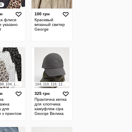
28
рн
100 грн
на флисе
Красивый
e указано
вязаный свитер
т
George
86, 92, 98, 104, 110, 116, 122, 128
104, 110, 116, 122, 128, 134, 140, 146, 152
рн
325 грн
на
Практична кепка
тажна
для хлопчика
а для
камуфляж сіра
и з принтом
George Велика
лопчика
Британія
 англія