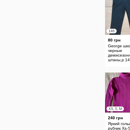
146
80 грн
George шк
черные
демисезон
штаны,р.14
XS, S, M
240 грн
Яркий голь
рубчик Xs-