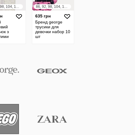
86, 92, 98, 104, 110, 116, 122, 128
86, 92, 98, 104, 110, 116, 122, 128, 134, 140, 146, 152, 158, 164
рн
635 грн
й
Бренд george
евий
трусики для
чок з
девочки набор 10
итими
шт
ми для
и від
 англія