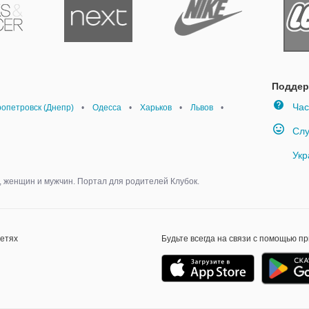
Поддер
Час
опетровск (Днепр)
•
Одесса
•
Харьков
•
Львов
•
Слу
Укр
 женщин и мужчин. Портал для родителей Клубок.
сетях
Будьте всегда на связи с помощью п