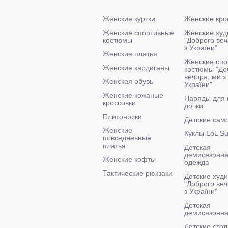
Женские куртки
Женские кро
Женские спортивные
Женские худ
костюмы
"Доброго ве
з України"
Женские платья
Женские спо
Женские кардиганы
костюмы "До
вечора, ми з
Женская обувь
України"
Женские кожаные
Наряды для
кроссовки
дочки
Плитоноски
Детские сам
Женские
Куклы LoL Su
повседневные
платья
Детская
демисезонн
Женские кофты
одежда
Тактические рюкзаки
Детские худи
"Доброго веч
з України"
Детская
демисезонна
Детские стол