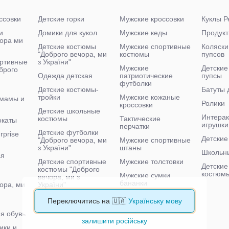
ссовки
Детские горки
Мужские кроссовки
Куклы Р
и
Домики для кукол
Мужские кеды
Продукт
чора ми
Детские костюмы
Мужские спортивные
Коляски
"Доброго вечора, ми
костюмы
пупсов
ртивные
з України"
Мужские
Детские
брого
Одежда детская
патриотические
пупсы
футболки
Детские костюмы-
Батуты 
тройки
Мужские кожаные
 мамы и
Ролики
кроссовки
Детские школьные
Интера
костюмы
Тактические
окаты
игрушки
перчатки
Детские футболки
rprise
Детские
"Доброго вечора, ми
Мужские спортивные
з України"
штаны
Школьн
ая
Детские спортивные
Мужские толстовки
Детские
костюмы "Доброго
костюм
Мужские сумки
вечора, ми з
бананки
ора, ми
України"
Мужские тактические
Детские велосипеды
Переключитись на 🇺🇦
Українську мову
кроссовки
я обувь
залишити російську
ики и