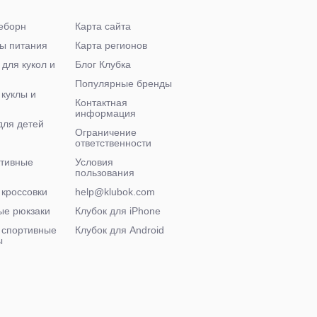
еборн
Карта сайта
ы питания
Карта регионов
 для кукол и
Блог Клубка
Популярные бренды
 куклы и
Контактная
информация
для детей
Ограничение
ответственности
ктивные
Условия
пользования
 кроссовки
help@klubok.com
ые рюкзаки
Клубок для iPhone
 спортивные
Клубок для Android
ы