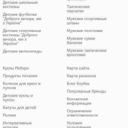
Детские школьные
костюмы
Тактические
перчатки
Детские футболки
"Доброго вечора, ми
Мужские спортивные
з України"
штаны
Детские спортивные
Мужские толстовки
костюмы "Доброго
Мужские сумки
вечора, ми з
бананки
України"
Мужские тактические
Детские велосипеды
кроссовки
Куклы Реборн
Карта сайта
Продукты питания
Карта регионов
Коляски для кукол и
Блог Клубка
пупсов
Популярные бренды
Детские куклы и
Контактная
пупсы
информация
Батуты для детей
Ограничение
Ролики
ответственности
Интерактивные
Условия
игрушки
пользования