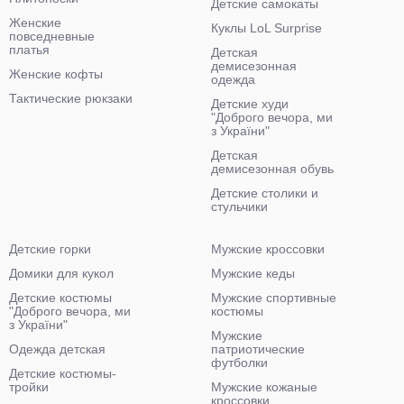
Детские самокаты
Женские
Куклы LoL Surprise
повседневные
платья
Детская
демисезонная
Женские кофты
одежда
Тактические рюкзаки
Детские худи
"Доброго вечора, ми
з України"
Детская
демисезонная обувь
Детские столики и
стульчики
Детские горки
Мужские кроссовки
Домики для кукол
Мужские кеды
Детские костюмы
Мужские спортивные
"Доброго вечора, ми
костюмы
з України"
Мужские
Одежда детская
патриотические
футболки
Детские костюмы-
тройки
Мужские кожаные
кроссовки