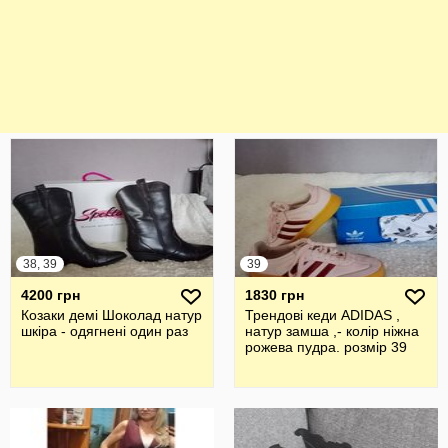
38, 39
39
4200 грн
1830 грн
Козаки демі Шоколад натур
Трендові кеди ADIDAS ,
шкіра - одягнені один раз
натур замша ,- колір ніжна
рожева пудра. розмір 39