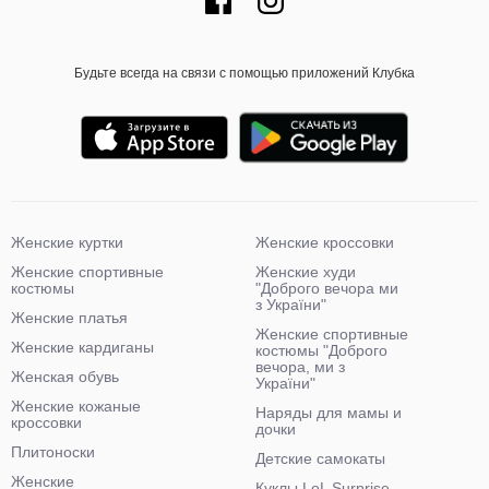
Будьте всегда на связи с помощью приложений Клубка
Женские куртки
Женские кроссовки
Женские спортивные
Женские худи
костюмы
"Доброго вечора ми
з України"
Женские платья
Женские спортивные
Женские кардиганы
костюмы "Доброго
вечора, ми з
Женская обувь
України"
Женские кожаные
Наряды для мамы и
кроссовки
дочки
Плитоноски
Детские самокаты
Женские
Куклы LoL Surprise