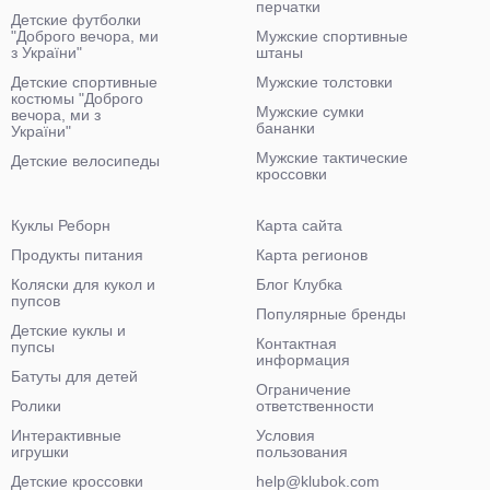
перчатки
Детские футболки
"Доброго вечора, ми
Мужские спортивные
з України"
штаны
Детские спортивные
Мужские толстовки
костюмы "Доброго
Мужские сумки
вечора, ми з
бананки
України"
Мужские тактические
Детские велосипеды
кроссовки
Куклы Реборн
Карта сайта
Продукты питания
Карта регионов
Коляски для кукол и
Блог Клубка
пупсов
Популярные бренды
Детские куклы и
Контактная
пупсы
информация
Батуты для детей
Ограничение
Ролики
ответственности
Интерактивные
Условия
игрушки
пользования
Детские кроссовки
help@klubok.com