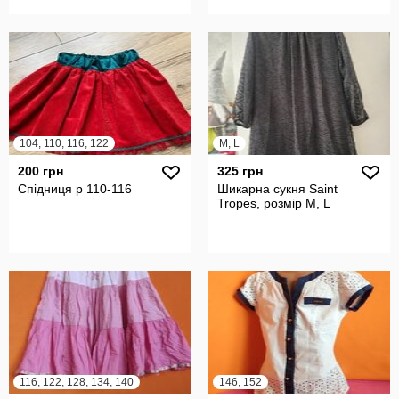
104, 110, 116, 122
M, L
200 грн
325 грн
Спідниця р 110-116
Шикарна сукня Saint
Tropes, розмір М, L
116, 122, 128, 134, 140
146, 152