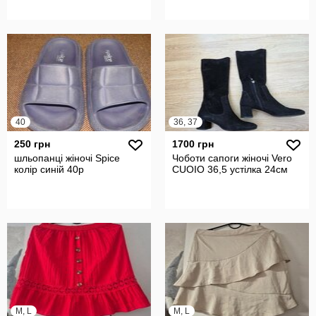
40
36, 37
250 грн
1700 грн
шльопанці жіночі Spice
Чоботи сапоги жіночі Vero
колір синій 40р
CUOIO 36,5 устілка 24см
M, L
M, L