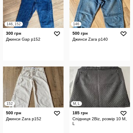
146, 152
146
300 грн
500 грн
Джинси Gap p152
Джинси Zara p140
152
M, L
500 грн
185 грн
Джинси Zara p152
Спідниця 2Biz, розмір 10 М,
L