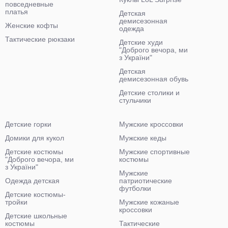
повседневные
платья
Детская
демисезонная
Женские кофты
одежда
Тактические рюкзаки
Детские худи
"Доброго вечора, ми
з України"
Детская
демисезонная обувь
Детские столики и
стульчики
Детские горки
Мужские кроссовки
Домики для кукол
Мужские кеды
Детские костюмы
Мужские спортивные
"Доброго вечора, ми
костюмы
з України"
Мужские
Одежда детская
патриотические
футболки
Детские костюмы-
тройки
Мужские кожаные
кроссовки
Детские школьные
костюмы
Тактические