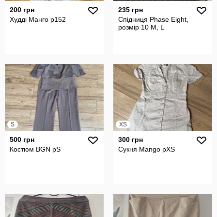
200 грн
235 грн
Худді Манго р152
Спідниця Phase Eight,
розмір 10 М, L
S
XS
500 грн
300 грн
Костюм BGN pS
Сукня Mango pXS