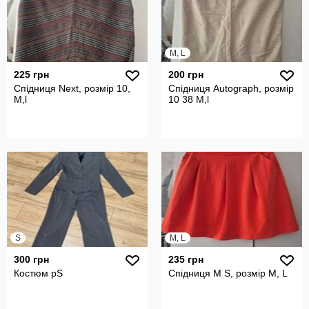
M, L
225 грн
200 грн
Спідниця Next, розмір 10,
Спідниця Autograph, розмір
М,l
10 38 М,l
S
M, L
300 грн
235 грн
Костюм рS
Спідниця M S, розмір М, L