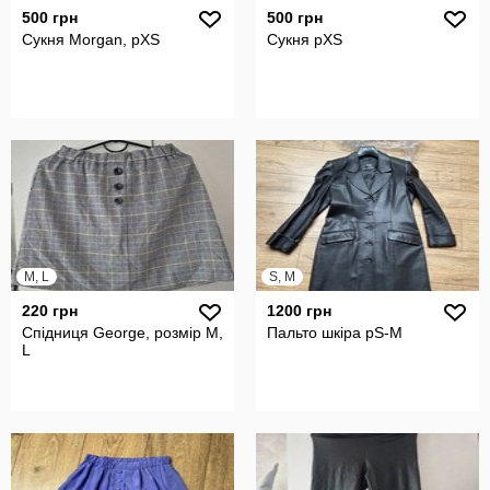
500 грн
500 грн
Сукня Morgan, рXS
Сукня рXS
M, L
S, M
220 грн
1200 грн
Спідниця George, розмір М,
Пальто шкіра рS-M
L