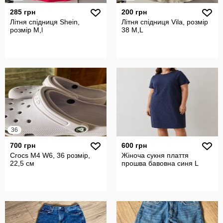
285 грн
200 грн
Літня спідниця Shein,
Літня спідниця Vila, розмір
розмір М,l
38 М,L
36
700 грн
600 грн
Crocs M4 W6, 36 розмір,
Жіноча сукня плаття
22,5 см
прошва бавовна синя L