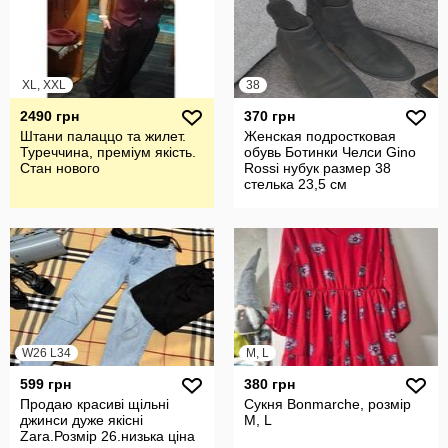
XL, XXL
38
2490 грн
370 грн
Штани палаццо та жилет.
Женская подростковая
Туреччина, преміум якість.
обувь Ботинки Челси Gino
Стан нового
Rossi нубук размер 38
стелька 23,5 см
W26 L34
M, L
599 грн
380 грн
Продаю красиві щільні
Сукня Bonmarche, розмір
джинси дуже якісні
М, L
Zara.Розмір 26.низька ціна