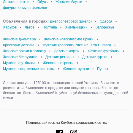
Детские платья
•
Обувь
•
Женские блузки
•
фигурки из мультфильмов
Объявления в городах:
Днепропетровск (Днепр)
•
Одесса
•
Харьков
•
Львов
•
Полтава
•
Хмельницкий
•
Запорожье
Женские джемпера
•
Женские классические брюки
•
Кроссовки детские
•
Мужские кроссовки Nike Air Terra Humara
•
Женские брюки в полоску
•
Детские кофты
•
Женские футболки
•
Женские безрукавки
•
Детские регланы
•
Детские куртки
•
Мужские футболки
•
Женские ветровки
•
Мужские спортивные костюмы
•
Женские куртки
•
Пупсы
Для вас доступно 125103 от продавцов со всей Украины. Вы можете
разместить объявление о продаже или покупке товаров абсолютно
бесплатно. Доска объявлений Клубок - клуб безопасных покупок для всей
семьи.
Подписывайтесь на Клубок в социальных сетях