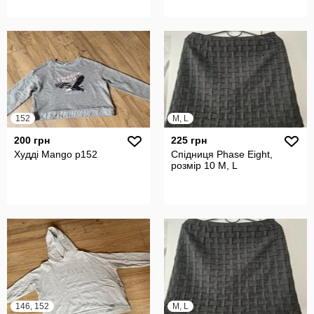
152
M, L
200 грн
225 грн
Худді Mango p152
Спідниця Phase Eight,
розмір 10 М, L
146, 152
M, L