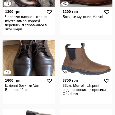
41
42
1300 грн
1200 грн
Чоловіче високе шкіряне
Ботинки мужские Maruti
взуття зимові короткі
черевики зі справжньої м
якої шкіри
42
50
1600 грн
3750 грн
Шкіряні ботинки Van
33см. Merrell. Шкіряні
Bommel 42 р.
водонепроникні черевики.
Оригінал