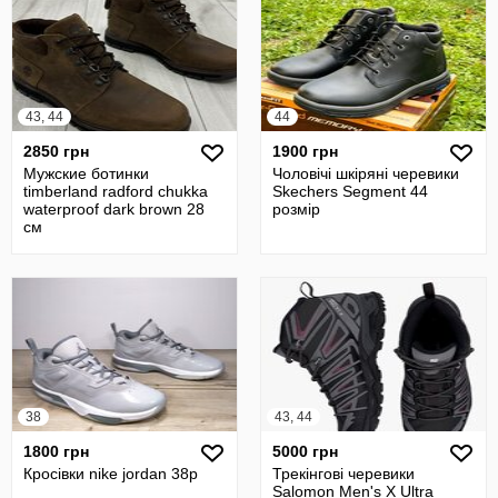
43, 44
44
2850 грн
1900 грн
Мужские ботинки
Чоловічі шкіряні черевики
timberland radford chukka
Skechers Segment 44
waterproof dark brown 28
розмір
см
38
43, 44
1800 грн
5000 грн
Кросівки nike jordan 38р
Трекінгові черевики
Salomon Men's X Ultra