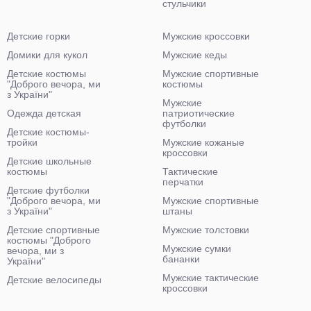
стульчики
Детские горки
Мужские кроссовки
Домики для кукол
Мужские кеды
Детские костюмы
Мужские спортивные
"Доброго вечора, ми
костюмы
з України"
Мужские
Одежда детская
патриотические
футболки
Детские костюмы-
тройки
Мужские кожаные
кроссовки
Детские школьные
костюмы
Тактические
перчатки
Детские футболки
"Доброго вечора, ми
Мужские спортивные
з України"
штаны
Детские спортивные
Мужские толстовки
костюмы "Доброго
Мужские сумки
вечора, ми з
бананки
України"
Мужские тактические
Детские велосипеды
кроссовки