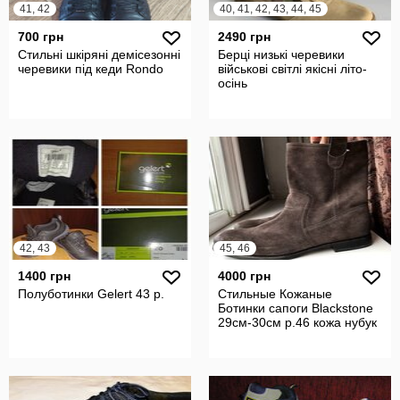
41, 42
40, 41, 42, 43, 44, 45
700 грн
2490 грн
Стильні шкіряні демісезонні
Берці низькі черевики
черевики під кеди Rondo
військові світлі якісні літо-
осінь
42, 43
45, 46
1400 грн
4000 грн
Полуботинки Gelert 43 р.
Стильные Кожаные
Ботинки сапоги Blackstone
29см-30см р.46 кожа нубук