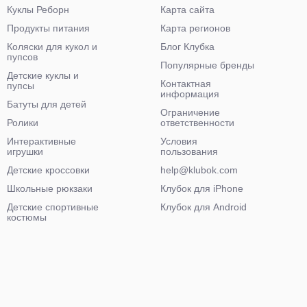
Куклы Реборн
Карта сайта
Продукты питания
Карта регионов
Коляски для кукол и
Блог Клубка
пупсов
Популярные бренды
Детские куклы и
Контактная
пупсы
информация
Батуты для детей
Ограничение
Ролики
ответственности
Интерактивные
Условия
игрушки
пользования
Детские кроссовки
help@klubok.com
Школьные рюкзаки
Клубок для iPhone
Детские спортивные
Клубок для Android
костюмы