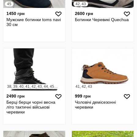
45
42, 43
1450 грн
2600 грн
Мужские ботинки toms navi
Ботинки Черевикі Quechua
30 см
38, 39, 40, 41, 42, 43, 44, 45, 46, 47, 48
41, 42, 43
2490 грн
999 грн
Берці берци чорні весна
Чоловічі демісезонні
літо тактичні військові
черевики
черевики