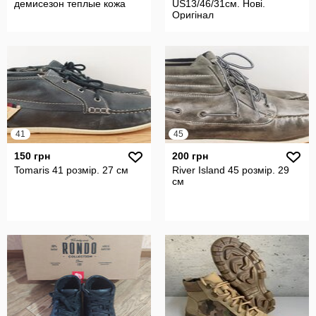
демисезон теплые кожа
US13/46/31см. Нові.
Оригінал
41
45
150 грн
200 грн
Tomaris 41 розмір. 27 см
River Island 45 розмір. 29
см