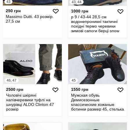
43
43, 44
250 грн
1000 грн
Massimo Dutti. 43 розмір.
р 9 / 43-44 28,5 см
27,5 см
водонепроникні тактичні
похідні термо черевики
зимові сапоги берці snow
boots
46, 47
45
2500 грн
1550 грн
Чоловічі шкіряні
Мужская обувь
напівчеревики туфлі на
Демисезонные
шнурівці ALDO Clinton 47
классические кожаные
розмір
ботинки размер 45, стелька
29,5 см