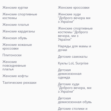
Женские куртки
Женские кроссовки
Женские спортивные
Женские худи
костюмы
"Доброго вечора ми
з України"
Женские платья
Женские спортивные
Женские кардиганы
костюмы "Доброго
вечора, ми з
Женская обувь
України"
Женские кожаные
Наряды для мамы и
кроссовки
дочки
Плитоноски
Детские самокаты
Женские
Куклы LoL Surprise
повседневные
платья
Детская
демисезонная
Женские кофты
одежда
Тактические рюкзаки
Детские худи
"Доброго вечора, ми
з України"
Детская
демисезонная обувь
Детские столики и