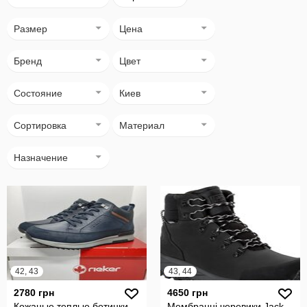
Размер
Цена
Бренд
Цвет
Состояние
Киев
Сортировка
Материал
Назначение
42, 43
43, 44
2780 грн
4650 грн
Кожаные теплые ботинки
Мембранні черевики Jack