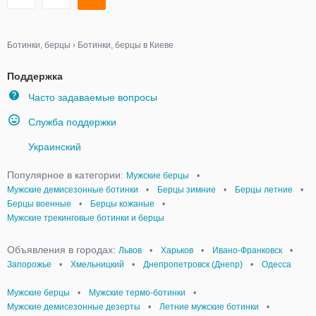
Ботинки, берцы
›
Ботинки, берцы в Киеве
Поддержка
Часто задаваемые вопросы
Служба поддержки
Украинский
Популярное в категории:
Мужские берцы
•
Мужские демисезонные ботинки
•
Берцы зимние
•
Берцы летние
•
Берцы военные
•
Берцы кожаные
•
Мужские трекинговые ботинки и берцы
Объявления в городах:
Львов
•
Харьков
•
Ивано-Франковск
•
Запорожье
•
Хмельницкий
•
Днепропетровск (Днепр)
•
Одесса
Мужские берцы
•
Мужские термо-ботинки
•
Мужские демисезонные дезерты
•
Летние мужские ботинки
•