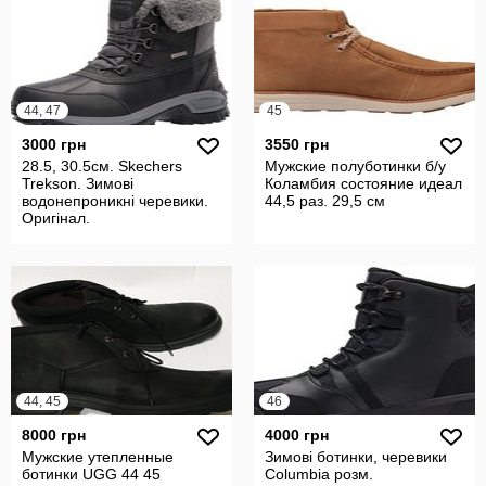
44, 47
45
3000 грн
3550 грн
28.5, 30.5см. Skechers
Мужские полуботинки б/у
Trekson. Зимові
Коламбия состояние идеал
водонепроникні черевики.
44,5 раз. 29,5 см
Оригінал.
44, 45
46
8000 грн
4000 грн
Мужские утепленные
Зимові ботинки, черевики
ботинки UGG 44 45
Columbia розм.