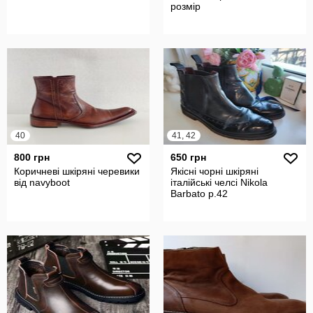
розмір
40
41, 42
800 грн
650 грн
Коричневі шкіряні черевики
Якісні чорні шкіряні
від navyboot
італійські челсі Nikola
Barbato р.42