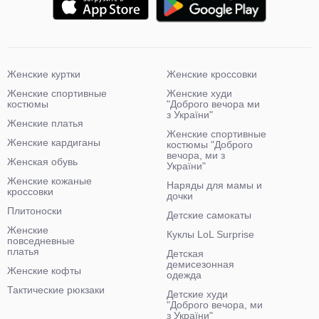
Женские куртки
Женские кроссовки
Женские спортивные
Женские худи
костюмы
"Доброго вечора ми
з України"
Женские платья
Женские спортивные
Женские кардиганы
костюмы "Доброго
вечора, ми з
Женская обувь
України"
Женские кожаные
Наряды для мамы и
кроссовки
дочки
Плитоноски
Детские самокаты
Женские
Куклы LoL Surprise
повседневные
платья
Детская
демисезонная
Женские кофты
одежда
Тактические рюкзаки
Детские худи
"Доброго вечора, ми
з України"