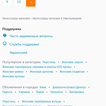
9
10
→
Аксессуары женские
›
Аксессуары женские в Хмельницком
Поддержка
Часто задаваемые вопросы
Служба поддержки
Украинский
Популярное в категории:
Перстень
•
Женские серьги
•
Женские серебряные сережки и клипсы 925 пробы
•
Женские ремни
•
Женская цепочка
•
Женские подвески
•
Женские кулоны
Объявления в городах:
Киев
•
Днепропетровск (Днепр)
•
Одесса
•
Харьков
•
Львов
•
Чернигов
•
Запорожье
Перстень
•
Женские серебряные кольца
•