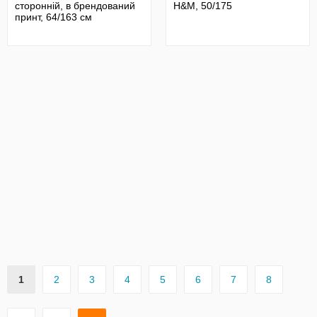
сторонній, в брендований
H&M, 50/175
принт, 64/163 см
1
2
3
4
5
6
7
8