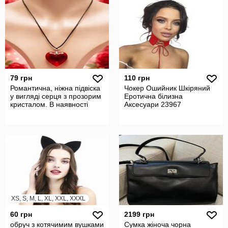
79 грн
110 грн
Романтична, ніжна підвіска
Чокер Ошийник Шкіряний
у вигляді серця з прозорим
Еротична білизна
кристалом. В наявності
Аксесуари 23967
XS, S, M, L, XL, XXL, XXXL
60 грн
2199 грн
обруч з котячимим вушками
Сумка жіноча чорна