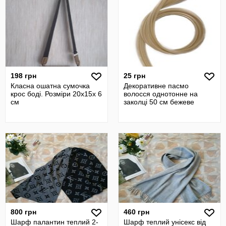
198 грн
25 грн
Класна ошатна сумочка
Декоративне пасмо
крос боді. Розміри 20х15х 6
волосся однотонне на
см
заколці 50 см бежеве
800 грн
460 грн
Шарф палантин теплий 2-
Шарф теплий унісекс від