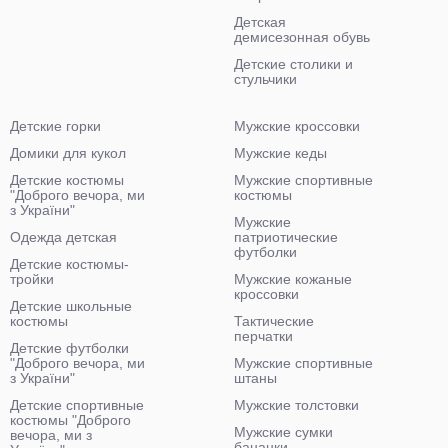
Детская
демисезонная обувь
Детские столики и
стульчики
Детские горки
Мужские кроссовки
Домики для кукол
Мужские кеды
Детские костюмы
Мужские спортивные
"Доброго вечора, ми
костюмы
з України"
Мужские
Одежда детская
патриотические
футболки
Детские костюмы-
тройки
Мужские кожаные
кроссовки
Детские школьные
костюмы
Тактические
перчатки
Детские футболки
"Доброго вечора, ми
Мужские спортивные
з України"
штаны
Детские спортивные
Мужские толстовки
костюмы "Доброго
Мужские сумки
вечора, ми з
бананки