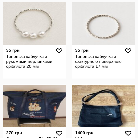
35 грн
35 грн
Тоненька каблучка з
Тоненька каблучка з
рухомими перлинками
фактурною поверхнею
срібляста 20 мм
срібляста 17 мм
270 грн
1400 грн