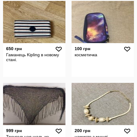
650 грн
100 грн
Гаманець Kipling в новому
косметичка
стані.
999 грн
200 грн
Треугольная шаль из
намисто з мушлі.