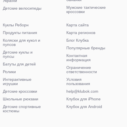
України"
Мужские тактические
Детские велосипеды
кроссовки
Куклы Реборн
Карта сайта
Продукты питания
Карта регионов
Коляски для кукол и
Блог Клубка
пупсов
Популярные бренды
Детские куклы и
Контактная
пупсы
информация
Батуты для детей
Ограничение
Ролики
ответственности
Интерактивные
Условия
игрушки
пользования
Детские кроссовки
help@klubok.com
Школьные рюкзаки
Клубок для iPhone
Детские спортивные
Клубок для Android
костюмы