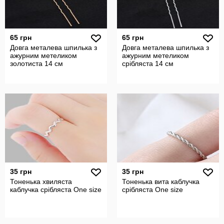
65 грн
65 грн
Довга металева шпилька з
Довга металева шпилька з
ажурним метеликом
ажурним метеликом
золотиста 14 см
срібляста 14 см
35 грн
35 грн
Тоненька хвиляста
Тоненька вита каблучка
каблучка срібляста One size
срібляста One size