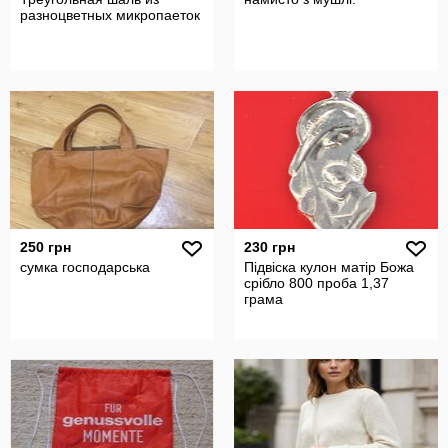
разноцветных микропаеток
250 грн
230 грн
сумка господарська
Підвіска кулон матір Божа
срібло 800 проба 1,37
грама