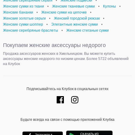
Женские серебряные серьги
•
Женские подвески
•
Женские сумки из ткани
•
Женские тканевые сумки
•
Кулоны
•
Женские бананки
•
Женские сумки на цепочке
•
Женские золотые серьги
•
Женский городской рюкзак
•
Женские сумки шоппер
•
Элегантные женские сумки
•
Женские серебряные браслеты
•
Женские стеганые сумки
Покупаем женские аксессуары недорого
Продажа аксессуаров женских в Хмельницком. Вы можете купить
аксессуары женские недорого по низким ценам. Более 5722 объявлений
на Клубок
Подписывайтесь на Клубок в социальных сетях
Будьте всегда на связи с помощью приложений Клубка