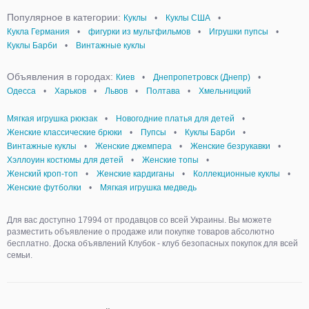
Популярное в категории:
Куклы
•
Куклы США
•
Кукла Германия
•
фигурки из мультфильмов
•
Игрушки пупсы
•
Куклы Барби
•
Винтажные куклы
Объявления в городах:
Киев
•
Днепропетровск (Днепр)
•
Одесса
•
Харьков
•
Львов
•
Полтава
•
Хмельницкий
Мягкая игрушка рюкзак
•
Новогодние платья для детей
•
Женские классические брюки
•
Пупсы
•
Куклы Барби
•
Винтажные куклы
•
Женские джемпера
•
Женские безрукавки
•
Хэллоуин костюмы для детей
•
Женские топы
•
Женский кроп-топ
•
Женские кардиганы
•
Коллекционные куклы
•
Женские футболки
•
Мягкая игрушка медведь
Для вас доступно 17994 от продавцов со всей Украины. Вы можете
разместить объявление о продаже или покупке товаров абсолютно
бесплатно. Доска объявлений Клубок - клуб безопасных покупок для всей
семьи.