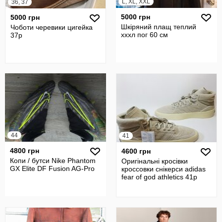
L, XL, XXL
36, 37
5000 грн
5000 грн
Шкіряний плащ теплий
Чоботи черевики цигейка
хххл пог 60 см
37р
44
41
4800 грн
4600 грн
Копи / бутси Nike Phantom
Оригінальні кросівки
GX Elite DF Fusion AG-Pro
кроссовки снікерси adidas
fear of god athletics 41р