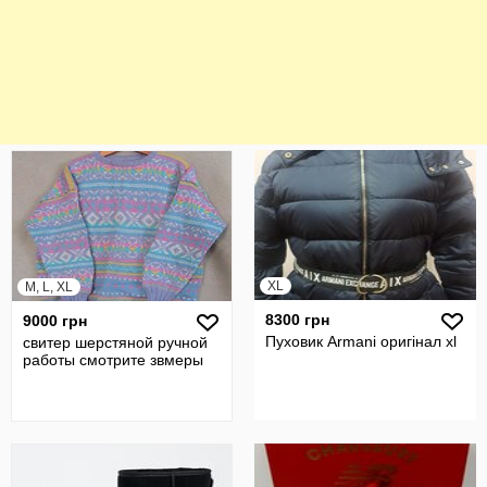
XL
M, L, XL
8300 грн
9000 грн
Пуховик Armani оригінал xl
свитер шерстяной ручной
работы смотрите звмеры