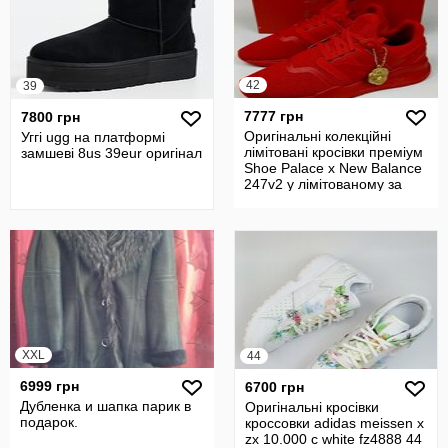
42
39
7777 грн
7800 грн
Оригінальні колекційні
Уггі ugg на платформі
лімітовані кросівки преміум
замшеві 8us 39eur оригінал
Shoe Palace x New Balance
247v2 у лімітованому за
XXL
44
6999 грн
6700 грн
Дубленка и шапка парик в
Оригінальні кросівки
подарок.
кроссовки adidas meissen x
zx 10.000 c white fz4888 44