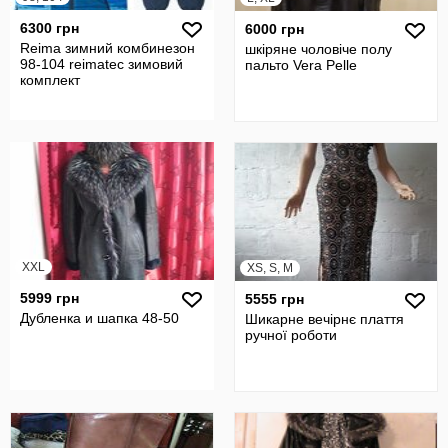
6300 грн
6000 грн
Reima зимний комбинезон
шкіряне чоловіче полу
98-104 reimatec зимовий
пальто Vera Pelle
комплект
XXL
XS, S, M
5999 грн
5555 грн
Дубленка и шапка 48-50
Шикарне вечірнє плаття
ручної роботи