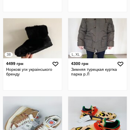
38
L, XL
4499 грн
4300 грн
Норкові уги украінського
Зимняя турецкая куртка
бренду
парка р.Л