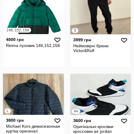
146, 152, 158
S
4000 грн
3999 грн
Reima пуховик 146,152,158
Неймовірні брюки
Victor&Rolf
L
44
3800 грн
3600 грн
Michael Kors демисезонная
Оригінальні кросівки
куртка оригинал
кроссовки air jordan