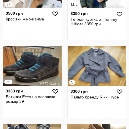
37
M, L
3500 грн
3350 грн
Кросівки жіночі зима
Тёплая куртка от Tommy
Hilfiger 3350 грн.
39
S
3333 грн
3300 грн
Ботинки Ессо на хлопчика
Пальто бренду Rikki Hype
розмір 39