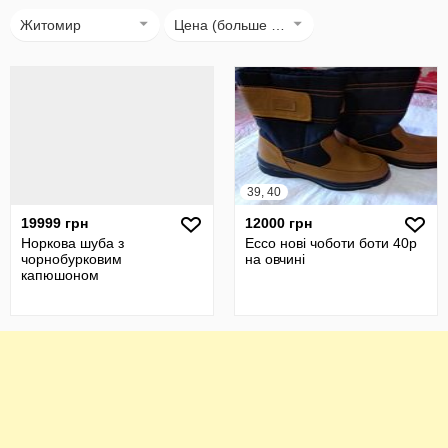
Житомир
Цена (больше → меньше)
39, 40
19999 грн
12000 грн
Норкова шуба з
Ессо нові чоботи боти 40р
чорнобурковим
на овчині
капюшоном