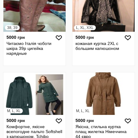
38, 39
L, XL, XXL
5000 грн
5000 грн
Читаємо Італія чоботи
кожаная куртка 2XL с
шкіра 39р цигейка
большим капюшоном
нарядные
M, L, XL
M, L, XL
5000 грн
5000 грн
Комфортне, якісне
Якісна, стильна куртка
всепогодне пальто Softshell
плащ жилетка Німеччина
з капюшоном, Tchibo
44 євро