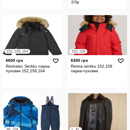
2/3р
152, 158, 164
152, 158
6600 грн
6300 грн
Reimatec Serkku парка-
Reima serkku 152,158
пуховик 152,158,164
парка-пуховик
98, 104
L, XL