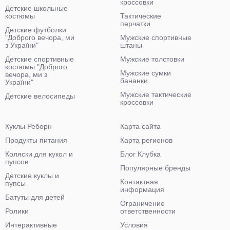
кроссовки
Детские школьные
костюмы
Тактические
перчатки
Детские футболки
"Доброго вечора, ми
Мужские спортивные
з України"
штаны
Детские спортивные
Мужские толстовки
костюмы "Доброго
Мужские сумки
вечора, ми з
бананки
України"
Мужские тактические
Детские велосипеды
кроссовки
Куклы Реборн
Карта сайта
Продукты питания
Карта регионов
Коляски для кукол и
Блог Клубка
пупсов
Популярные бренды
Детские куклы и
Контактная
пупсы
информация
Батуты для детей
Ограничение
Ролики
ответственности
Интерактивные
Условия