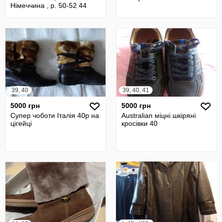
Німеччина , р. 50-52 44
євро
39, 40
39, 40, 41
5000 грн
5000 грн
Супер чоботи Італія 40р на
Australian міцні шкіряні
цігейці
кросівки 40