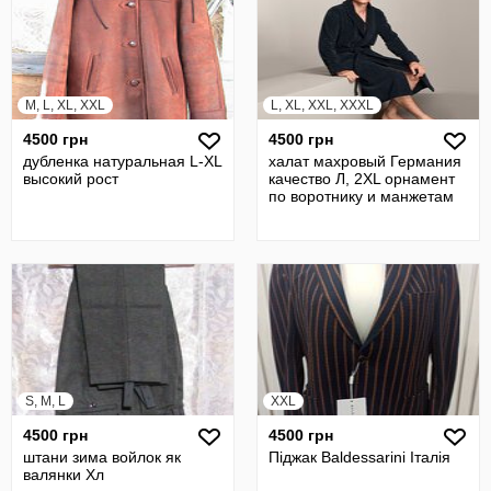
M, L, XL, XXL
L, XL, XXL, XXXL
4500 грн
4500 грн
дубленка натуральная L-XL
халат махровый Германия
высокий рост
качество Л, 2XL орнамент
по воротнику и манжетам
S, M, L
XXL
4500 грн
4500 грн
штани зима войлок як
Піджак Baldessarini Італія
валянки Хл