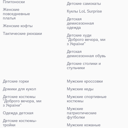
Плитоноски
Детские самокаты
Женские
Куклы LoL Surprise
повседневные
платья
Детская
демисезонная
Женские кофты
одежда
Тактические рюкзаки
Детские худи
"Доброго вечора, ми
з України"
Детская
демисезонная обувь
Детские столики и
стульчики
Детские горки
Мужские кроссовки
Домики для кукол
Мужские кеды
Детские костюмы
Мужские спортивные
"Доброго вечора, ми
костюмы
з України"
Мужские
Одежда детская
патриотические
футболки
Детские костюмы-
тройки
Мужские кожаные