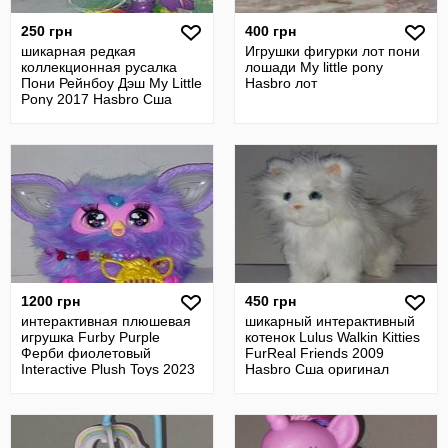
250 грн
400 грн
шикарная редкая
Игрушки фигурки лот пони
коллекционная русалка
лошади My little pony
Пони Рейнбоу Дэш My Little
Hasbro лот
Pony 2017 Hasbro Сша
оригинал
1200 грн
450 грн
интерактивная плюшевая
шикарный интерактивный
игрушка Furby Purple
котенок Lulus Walkin Kitties
Ферби фиолетовый
FurReal Friends 2009
Interactive Plush Toys 2023
Hasbro Сша оригинал
Hasbro Сша