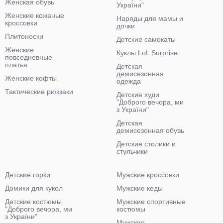
Женская обувь
України"
Женские кожаные
Наряды для мамы и
кроссовки
дочки
Плитоноски
Детские самокаты
Женские
Куклы LoL Surprise
повседневные
платья
Детская
демисезонная
Женские кофты
одежда
Тактические рюкзаки
Детские худи
"Доброго вечора, ми
з України"
Детская
демисезонная обувь
Детские столики и
стульчики
Детские горки
Мужские кроссовки
Домики для кукол
Мужские кеды
Детские костюмы
Мужские спортивные
"Доброго вечора, ми
костюмы
з України"
Мужские