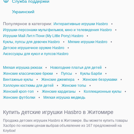
Служба поддержки
Украинский
Популярное в категории:
Интерактивные игрушки Hasbro
•
Игрушки-персонажи мультфильмов, кино и телевидения Hasbro
•
Игрушки Май Литл Пони (My Little Pony) Hasbro
•
Куклы, пупсы для девочек Hasbro
•
Мягкие игрушки Hasbro
•
Детское игрушечное оружие Hasbro
•
Аксессуары для кукол и пупсов Hasbro
Мягкая игрушка рюкзак
•
Новогодние платья для детей
•
Женские классические брюки
•
Пупсы
•
Куклы Барби
•
Винтажные куклы
•
Женские джемпера
•
Женские безрукавки
•
Хэллоуин костюмы для детей
•
Женские топы
•
Женский кроп-топ
•
Женские кардиганы
•
Коллекционные куклы
•
Женские футболки
•
Мягкая игрушка медведь
Купить детские игрушки Hasbro в Житомире
Продажа детских игрушек Hasbro в Житомире. Вы можете купить товары
Хасбро по низким ценам выбрав объявление из 167 предложений на
Клубок!