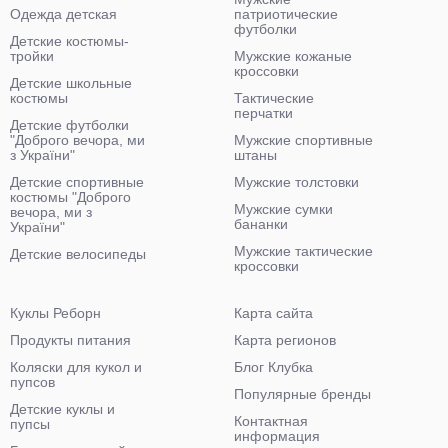
Одежда детская
патриотические
футболки
Детские костюмы-
тройки
Мужские кожаные
кроссовки
Детские школьные
костюмы
Тактические
перчатки
Детские футболки
"Доброго вечора, ми
Мужские спортивные
з України"
штаны
Детские спортивные
Мужские толстовки
костюмы "Доброго
Мужские сумки
вечора, ми з
бананки
України"
Мужские тактические
Детские велосипеды
кроссовки
Куклы Реборн
Карта сайта
Продукты питания
Карта регионов
Коляски для кукол и
Блог Клубка
пупсов
Популярные бренды
Детские куклы и
Контактная
пупсы
информация