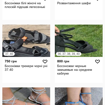
Босоніжки білі жіночі на
Розвантаження шафи
плоскій підошві легесенькі
37, 40
36, 37, 38, 39, 40
750 грн
800 грн
Босоніжки трекери чорні уні
Босоножки черные
37.40
замшевые на среднем
каблуке