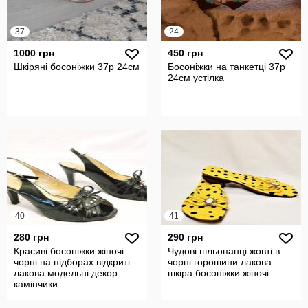
37
24
1000 грн
450 грн
Шкіряні босоніжки 37р 24см
Босоніжки на танкетці 37р
24см устілка
40
41
280 грн
290 грн
Красиві босоніжки жіночі
Чудові шльопанці жовті в
чорні на підборах відкриті
чорні горошини лакова
лакова модельні декор
шкіра босоніжки жіночі
камінчики