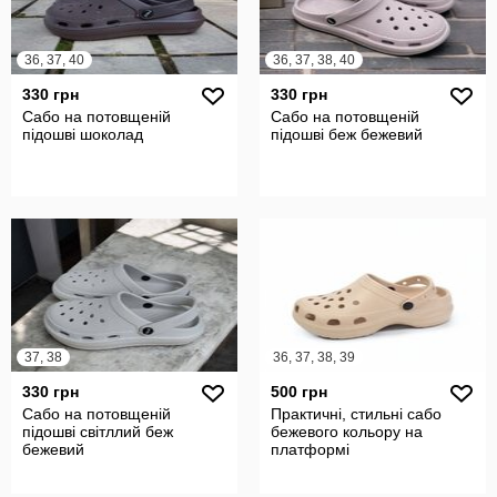
36, 37, 40
36, 37, 38, 40
330 грн
330 грн
Сабо на потовщеній
Сабо на потовщеній
підошві шоколад
підошві беж бежевий
37, 38
36, 37, 38, 39
330 грн
500 грн
Сабо на потовщеній
Практичні, стильні сабо
підошві світллий беж
бежевого кольору на
бежевий
платформі