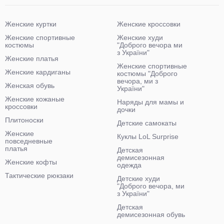
Женские куртки
Женские кроссовки
Женские спортивные
Женские худи
костюмы
"Доброго вечора ми
з України"
Женские платья
Женские спортивные
Женские кардиганы
костюмы "Доброго
вечора, ми з
Женская обувь
України"
Женские кожаные
Наряды для мамы и
кроссовки
дочки
Плитоноски
Детские самокаты
Женские
Куклы LoL Surprise
повседневные
платья
Детская
демисезонная
Женские кофты
одежда
Тактические рюкзаки
Детские худи
"Доброго вечора, ми
з України"
Детская
демисезонная обувь