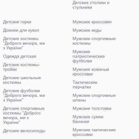
Детские столики и
стульчики
Детские горки
Мужские кроссовки
Домики для кукол
Мужские кеды
Детские костюмы
Мужские спортивные
"Доброго вечора, ми
костюмы
з України"
Мужские
Одежда детская
патриотические
футболки
Детские костюмы-
тройки
Мужские кожаные
кроссовки
Детские школьные
костюмы
Тактические
перчатки
Детские футболки
"Доброго вечора, ми
Мужские спортивные
з України"
штаны
Детские спортивные
Мужские толстовки
костюмы "Доброго
Мужские сумки
вечора, ми з
бананки
України"
Мужские тактические
Детские велосипеды
кроссовки