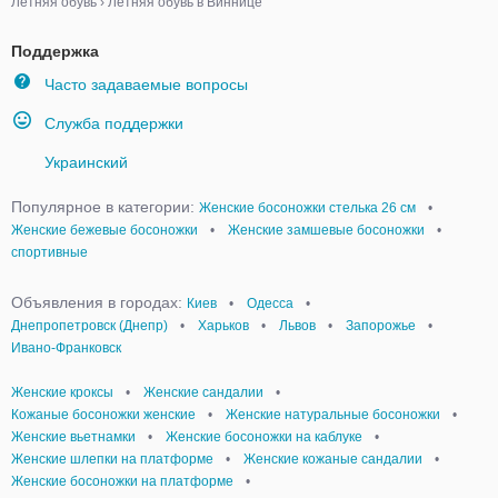
Летняя обувь
›
Летняя обувь в Виннице
Поддержка
Часто задаваемые вопросы
Служба поддержки
Украинский
Популярное в категории:
Женские босоножки стелька 26 см
•
Женские бежевые босоножки
•
Женские замшевые босоножки
•
спортивные
Объявления в городах:
Киев
•
Одесса
•
Днепропетровск (Днепр)
•
Харьков
•
Львов
•
Запорожье
•
Ивано-Франковск
Женские кроксы
•
Женские сандалии
•
Кожаные босоножки женские
•
Женские натуральные босоножки
•
Женские вьетнамки
•
Женские босоножки на каблуке
•
Женские шлепки на платформе
•
Женские кожаные сандалии
•
Женские босоножки на платформе
•