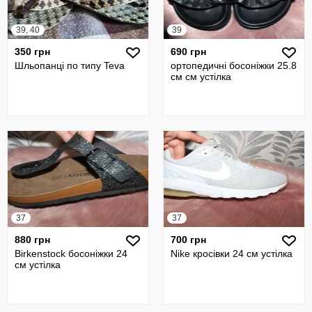
39, 40
39
350 грн
690 грн
Шльопанці по типу Teva
ортопедичні босоніжки 25.8
см см устілка
37
37
880 грн
700 грн
Birkenstock босоніжки 24
Nike кросівки 24 см устілка
см устілка