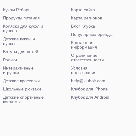
Куклы Реборн
Карта сайта
Продукты питания
Карта регионов
Коляски для кукол и
Блог Клубка
пупсов
Популярные бренды
Детские куклы и
Контактная
пупсы
информация
Батуты для детей
Ограничение
Ролики
ответственности
Интерактивные
Условия
игрушки
пользования
Детские кроссовки
help@klubok.com
Школьные рюкзаки
Клубок для iPhone
Детские спортивные
Клубок для Android
костюмы