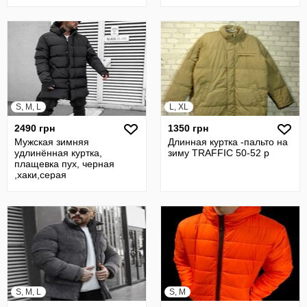
S, M, L
L, XL
2490 грн
1350 грн
Мужская зимняя
Длинная куртка -пальто на
удлинённая куртка,
зиму TRAFFIC 50-52 р
плащевка пух, черная
,хаки,серая
S, M, L
S, M