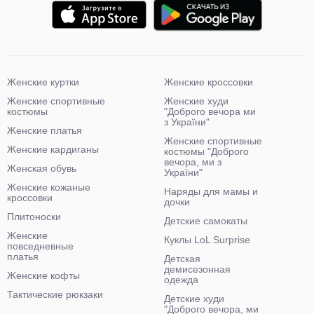
Женские куртки
Женские кроссовки
Женские спортивные
Женские худи
костюмы
"Доброго вечора ми
з України"
Женские платья
Женские спортивные
Женские кардиганы
костюмы "Доброго
вечора, ми з
Женская обувь
України"
Женские кожаные
Наряды для мамы и
кроссовки
дочки
Плитоноски
Детские самокаты
Женские
Куклы LoL Surprise
повседневные
платья
Детская
демисезонная
Женские кофты
одежда
Тактические рюкзаки
Детские худи
"Доброго вечора, ми