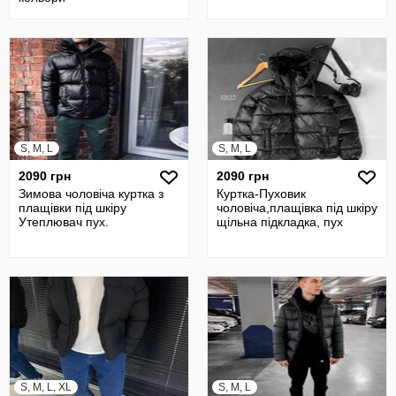
S, M, L
S, M, L
2090 грн
2090 грн
Зимова чоловіча куртка з
Куртка-Пуховик
плащівки під шкіру
чоловіча,плащівка під шкіру
Утеплювач пух.
щільна підкладка, пух
S, M, L, XL
S, M, L