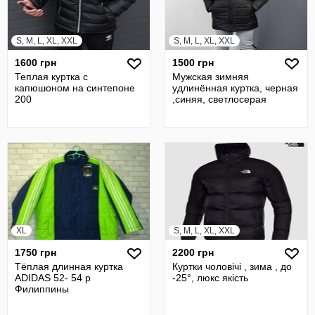
S, M, L, XL, XXL
S, M, L, XL, XXL
1600 грн
1500 грн
Теплая куртка с
Мужская зимняя
капюшоном на синтепоне
удлинённая куртка, черная
200
,синяя, светлосерая
XL
S, M, L, XL, XXL
1750 грн
2200 грн
Тёплая длинная куртка
Куртки чоловічі , зима , до
ADIDAS 52- 54 р
-25°, люкс якість
Филиппины