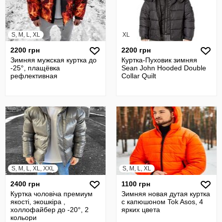
S, M, L, XL
XL
2200 грн
2200 грн
Зимняя мужская куртка до
Куртка-Пуховик зимняя
-25°, плащёвка
Sean John Hooded Double
рефлективная
Collar Quilt
S, M, L, XL, XXL
S, M, L, XL
2400 грн
1100 грн
Куртка чоловіча премиум
Зимняя новая дутая куртка
якості, экошкіра ,
с капюшоном Tok Asos, 4
холлофайбер до -20°, 2
ярких цвета
кольори