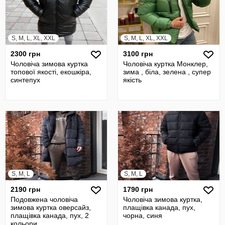
S, M, L, XL, XXL
S, M, L, XL, XXL
2300 грн
3100 грн
Чоловіча зимова куртка
Чоловіча куртка Монклер,
топової якості, екошкіра,
зима , біла, зелена , супер
синтепух
якість
S, M, L
S, M, L
2190 грн
1790 грн
Подовжена чоловіча
Чоловіча зимова куртка,
зимова куртка оверсайз,
плащівка канада, пух,
плащівка канада, пух, 2
чорна, синя
кольори