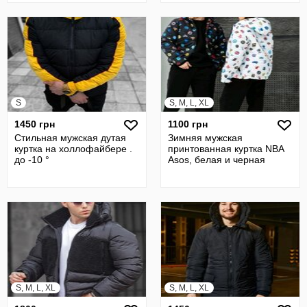
S
S, M, L, XL
1450 грн
1100 грн
Стильная мужская дутая
Зимняя мужская
куртка на холлофайбере .
принтованная куртка NBA
до -10 °
Asos, белая и черная
S, M, L, XL
S, M, L, XL