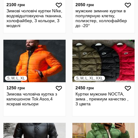
2100 грн
2050 грн
Зимові чоловічі куртки N/ke,
мужские зимние куртки в
водовідштовхуюча тканина,
популярную клетку,
холофайбер, 3 кольори, 3
полиэстер, холлофайбер
моделі
до -20°
S, M, L, XL
S, M, L, XL, XXL
1250 грн
2450 грн
Зимова чоловіча куртка з
Куртки мужские NOCTA,
капюшоном Tok Asos,4
зима , премиум качество ,
яскраві кольори
3 цвета