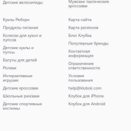
Мужские тактические
Детские велосипеды
кроссовки
Куклы Реборн
Карта сайта
Продукты питания
Карта регионов
Коляски для кукол и
Блог Клубка
пупсов
Популярные бренды
Детские куклы и
Контактная
пупсы
информация
Батуты для детей
Ограничение
Ролики
ответственности
Интерактивные
Условия
игрушки
пользования
Детские кроссовки
help@klubok.com
Школьные рюкзаки
Клубок для iPhone
Детские спортивные
Клубок для Android
костюмы