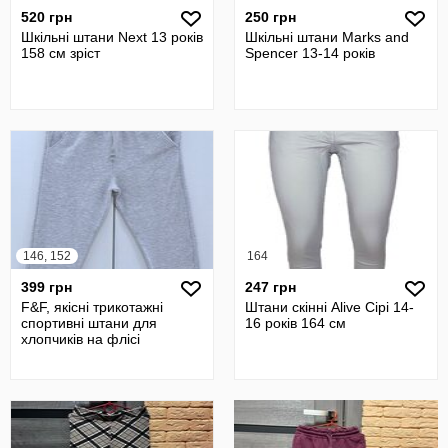
520 грн
250 грн
Шкільні штани Next 13 років
Шкільні штани Marks and
158 см зріст
Spencer 13-14 років
146, 152
164
399 грн
247 грн
F&F, якісні трикотажні
Штани скінні Alive Cірі 14-
спортивні штани для
16 років 164 см
хлопчиків на флісі