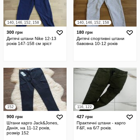
140, 146, 152, 158
140, 146, 152, 158
300 грн
180 грн
Дитячі штани Nike 12-13
Дитячі спортивні штани
років 147-158 см зріст
бавовна 10-12 років
152
116, 122
900 грн
427 грн
Штани карго Jack&Jones,
Практичні штани - карго
Данія, на 11-12 років,
F&F, на 6/7 років.
розмір 152