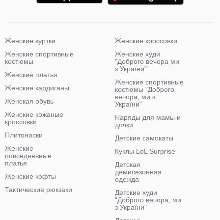
Женские куртки
Женские кроссовки
Женские спортивные
Женские худи
костюмы
"Доброго вечора ми
з України"
Женские платья
Женские спортивные
Женские кардиганы
костюмы "Доброго
вечора, ми з
Женская обувь
України"
Женские кожаные
Наряды для мамы и
кроссовки
дочки
Плитоноски
Детские самокаты
Женские
Куклы LoL Surprise
повседневные
платья
Детская
демисезонная
Женские кофты
одежда
Тактические рюкзаки
Детские худи
"Доброго вечора, ми
з України"