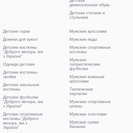
Детская
демисезонная обувь
Детские столики и
стульчики
Детские горки
Мужские кроссовки
Домики для кукол
Мужские кеды
Детские костюмы
Мужские спортивные
"Доброго вечора, ми
костюмы
з України"
Мужские
Одежда детская
патриотические
футболки
Детские костюмы-
тройки
Мужские кожаные
кроссовки
Детские школьные
костюмы
Тактические
перчатки
Детские футболки
"Доброго вечора, ми
Мужские спортивные
з України"
штаны
Детские спортивные
Мужские толстовки
костюмы "Доброго
Мужские сумки
вечора, ми з
бананки
України"