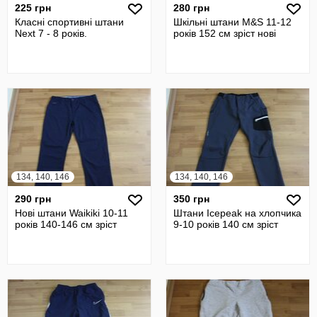
225 грн
280 грн
Класні спортивні штани
Шкільні штани M&S 11-12
Next 7 - 8 років.
років 152 см зріст нові
134, 140, 146
134, 140, 146
290 грн
350 грн
Нові штани Waikiki 10-11
Штани Icepeak на хлопчика
років 140-146 см зріст
9-10 років 140 см зріст