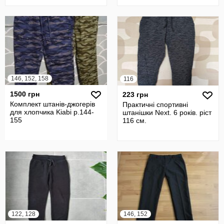
146, 152, 158
116
1500 грн
223 грн
Комплект штанів-джогерів
Практичні спортивні
для хлопчика Kiabi р.144-
штанішки Next. 6 років. ріст
155
116 см.
122, 128
146, 152