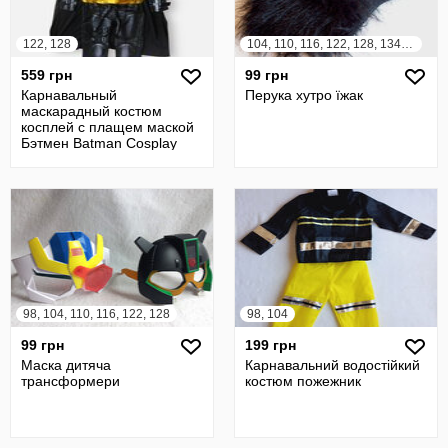
122, 128
104, 110, 116, 122, 128, 134, 140, 146, 152
559 грн
99 грн
Карнавальный
Перука хутро їжак
маскарадный костюм
косплей с плащем маской
Бэтмен Batman Cosplay
halloween Хэллоуин 7 8
98, 104, 110, 116, 122, 128
98, 104
99 грн
199 грн
Маска дитяча
Карнавальний водостійкий
трансформери
костюм пожежник