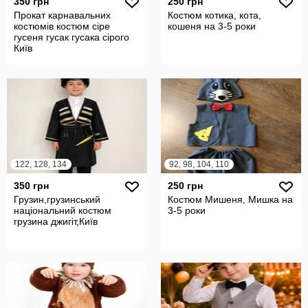
350 грн
250 грн
Прокат карнавальних
Костюм котика, кота,
костюмів костюм сіре
кошеня на 3-5 роки
гусеня гусак гусака сірого
Київ
122, 128, 134
92, 98, 104, 110
350 грн
250 грн
Грузин,грузинський
Костюм Мишеня, Мишка на
національний костюм
3-5 роки
грузина джигіт,Київ