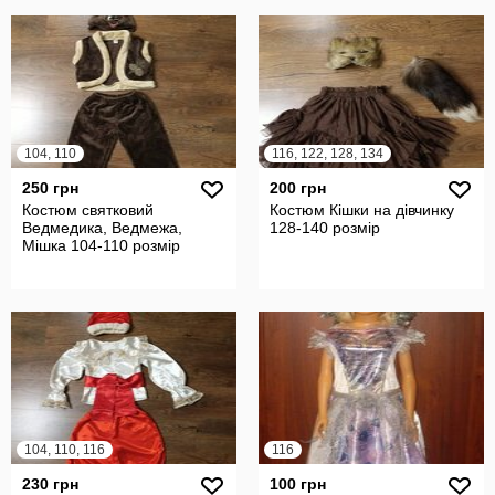
104, 110
116, 122, 128, 134
250 грн
200 грн
Костюм святковий
Костюм Кішки на дівчинку
Ведмедика, Ведмежа,
128-140 розмір
Мішка 104-110 розмір
104, 110, 116
116
230 грн
100 грн