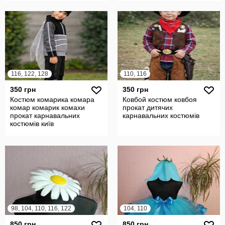
116, 122, 128
110, 116
350 грн
350 грн
Костюм комарика комара
Ковбой костюм ковбоя
комар комарик комахи
прокат дитячих
прокат карнавальних
карнавальних костюмів
костюмів київ
98, 104, 110, 116, 122
104, 110
850 грн
850 грн