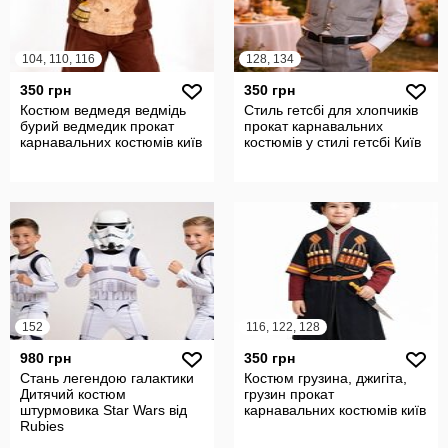
104, 110, 116
128, 134
350 грн
350 грн
Костюм ведмедя ведмідь
Стиль гетсбі для хлопчиків
бурий ведмедик прокат
прокат карнавальних
карнавальних костюмів київ
костюмів у стилі гетсбі Київ
152
116, 122, 128
980 грн
350 грн
Стань легендою галактики
Костюм грузина, джигіта,
Дитячий костюм
грузин прокат
штурмовика Star Wars від
карнавальних костюмів київ
Rubies