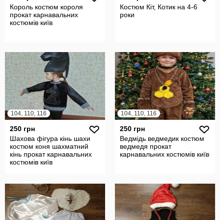
Король костюм короля
Костюм Кіт, Котик на 4-6
прокат карнавальних
роки
костюмів київ
104, 110, 116
104, 110, 116
250 грн
250 грн
Шахова фігура кінь шахи
Ведмідь ведмедик костюм
костюм коня шахматний
ведмедя прокат
кінь прокат карнавальних
карнавальних костюмів київ
костюмів київ