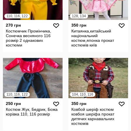
110, 116, 122
128, 134
270 грн
350 грн
Костюмчик Промінчика,
Китаянка,китайський
Сонечка весняного 116
національний
розмір 2 однакових
костюм,японка прокат
костюми
костюмів київ
110, 116, 122
104, 110, 116
250 грн
350 грн
Костюм Жук, Бедрик, Божа
Ковбой шеріф костюм
корівка 110, 116 розмір
ковбоя шеріфа прокат
дитячих карнавальних
костюмів