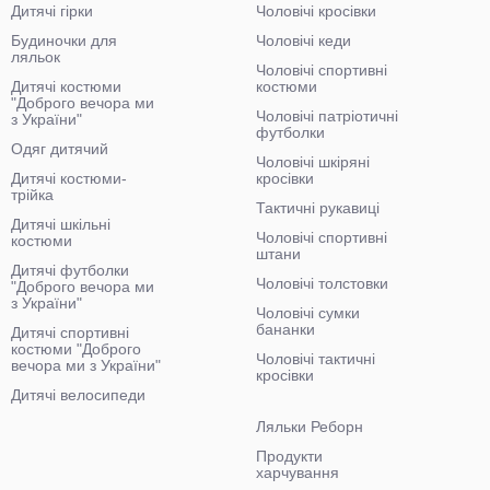
Дитячі гірки
Чоловічі кросівки
Будиночки для
Чоловічі кеди
ляльок
Чоловічі спортивні
Дитячі костюми
костюми
"Доброго вечора ми
Чоловічі патріотичні
з України"
футболки
Одяг дитячий
Чоловічі шкіряні
Дитячі костюми-
кросівки
трійка
Тактичні рукавиці
Дитячі шкільні
Чоловічі спортивні
костюми
штани
Дитячі футболки
Чоловічі толстовки
"Доброго вечора ми
з України"
Чоловічі сумки
бананки
Дитячі спортивні
костюми "Доброго
Чоловічі тактичні
вечора ми з України"
кросівки
Дитячі велосипеди
Ляльки Реборн
Продукти
харчування