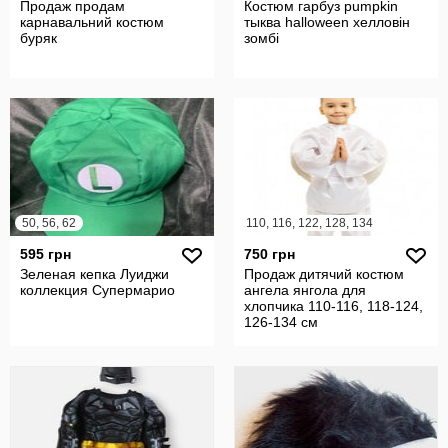
Продаж продам
Костюм гарбуз pumpkin
карнавальний костюм
тыква halloween хелловін
буряк
зомбі
50, 56, 62
110, 116, 122, 128, 134
595 грн
750 грн
Зеленая кепка Луиджи
Продаж дитячий костюм
коллекция Супермарио
ангела янгола для
хлопчика 110-116, 118-124,
126-134 см