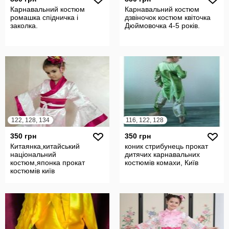
Карнавальний костюм
Карнавальний костюм
ромашка спідничка і
дзвіночок костюм квіточка
заколка.
Дюймовочка 4-5 років.
122, 128, 134
116, 122, 128
350 грн
350 грн
Китаянка,китайський
коник стрибунець прокат
національний
дитячих карнавальних
костюм,японка прокат
костюмів комахи, Київ
костюмів київ