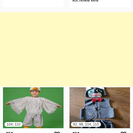
костюмів київ
104, 110
92, 98, 104, 110