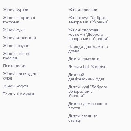
Жіночі куртки
Жіночі кросівки
Жіночі спортивні
Жіночі худі "Доброго
костюми
вечора ми з України"
Жіночі сукні
Жіночі спортивні
костюми "Доброго
Жіночі кардигани
вечора ми з України"
Жіноче взуття
Наряди для мами та
дочки
Жіночі шкіряні
кросівки
Дитячі самокати
Плитоноски
Ляльки LoL Surprise
Жіночі повсякденні
Дитячий
сукні
демісезонний одяг
Жіночі кофти
Дитячі худі "Доброго
вечора, ми з
Тактичні рюкзаки
України"
Дитяче демісезонне
взуття
Дитячі столи та
стільці