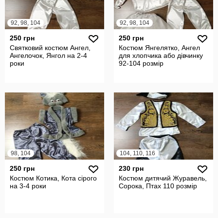
92, 98, 104
92, 98, 104
250 грн
250 грн
Святковий костюм Ангел,
Костюм Янгелятко, Ангел
Ангелочок, Янгол на 2-4
для хлопчика або дівчинку
роки
92-104 розмір
98, 104
104, 110, 116
250 грн
230 грн
Костюм Котика, Кота сірого
Костюм дитячий Журавель,
на 3-4 роки
Сорока, Птах 110 розмір