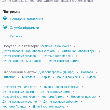
Дитячі карнавальні костюми
›
Дитячі карнавальні костюми в Києві
Підтримка
Поширені запитання
Служба підтримки
Руський
Популярне в категорії:
Костюми на Halloween
•
Дитячі новорічні карнавальні костюми
•
Дитячі карнавальні сукні
•
Дитячі костюми скелета
•
Дитячий костюм осені
•
Дитяча карнавальна шапка
•
Дитячі костюми ангела
Оголошення в містах:
Дніпропетровськ (Дніпро)
•
Полтава
•
Житомир
•
Миколаїв
•
Харків
•
Івано-Франківськ
•
Одеса
Новорічні сукні для дітей
•
Дитячі новорічні костюми
•
Дитячі костюми відьми
•
Дитячі костюми зомбі
•
Новорічні костюми Фея
•
Костюми Ангела
•
Новорічні накидки
•
Дитячі костюми курчатко
•
Дитячі костюми сніжинок
•
Костюми Принца
•
Дитячі костюми павука
•