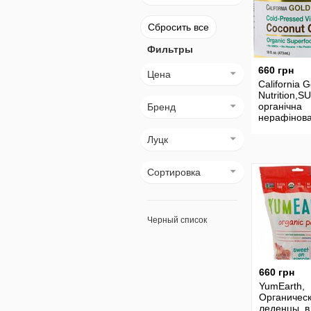
Сбросить все
Фильтры
660 грн
Цена
California G
Nutrition,
органічна
Бренд
нерафінова
олія першо
Луцк
холодного 
Сортировка
Черный список
660 грн
YumEarth,
Органичес
леденцы, в