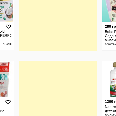
280 г
old
Bobs R
SUPERFOODS,
Сода 
выпечк
на кокосова
глютен
го
віджиму
1200 
Nature
кие
детск
мульт