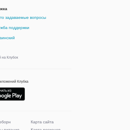
жка
то задаваемые вопросы
жба поддержки
аинский
й на Клубок
риложений Клубка
еборн
Карта сайта
ы питания
Карта регионов