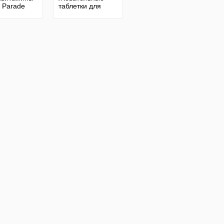
 Parade
таблетки для
120 шт
иммунитета,
ти
витамины.