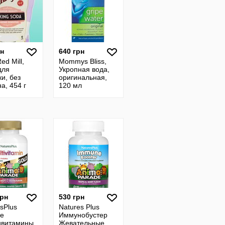
рн
640 грн
ed Mill,
Mommys Bliss,
для
Укропная вода,
и, без
оригинальная,
а, 454 г
120 мл
грн
530 грн
sPlus
Natures Plus
ие
Иммунобустер
ивитамины
Жевательные