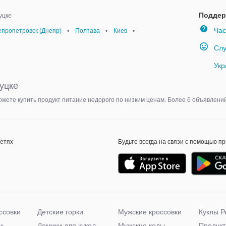
Поддер
уцке
Час
епропетровск (Днепр)
•
Полтава
•
Киев
•
Слу
Укр
уцке
ожете купить продукт питание недорого по низким ценам. Более 6 объявлени
сетях
Будьте всегда на связи с помощью п
ссовки
Детские горки
Мужские кроссовки
Куклы Р
и
Домики для кукол
Мужские кеды
Продукт