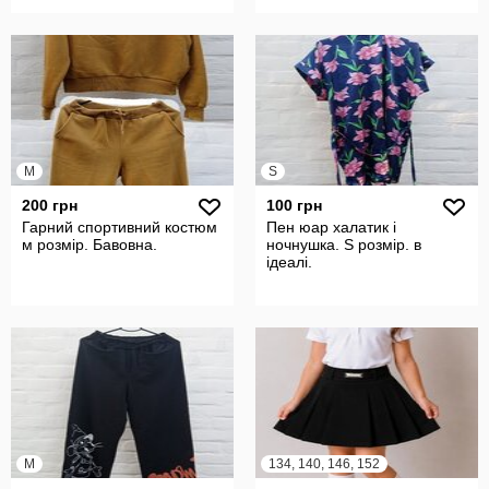
M
S
200 грн
100 грн
Гарний спортивний костюм
Пен юар халатик і
м розмір. Бавовна.
ночнушка. S розмір. в
ідеалі.
M
134, 140, 146, 152