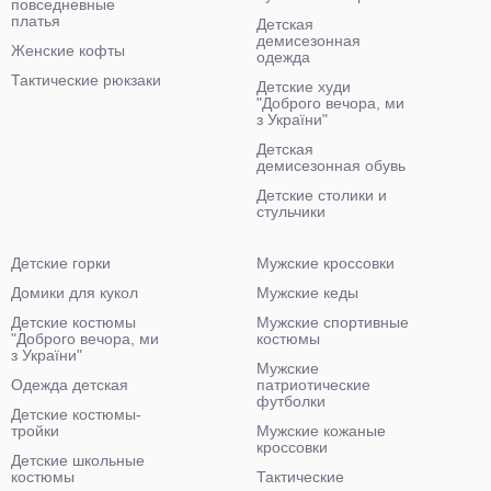
повседневные
платья
Детская
демисезонная
Женские кофты
одежда
Тактические рюкзаки
Детские худи
"Доброго вечора, ми
з України"
Детская
демисезонная обувь
Детские столики и
стульчики
Детские горки
Мужские кроссовки
Домики для кукол
Мужские кеды
Детские костюмы
Мужские спортивные
"Доброго вечора, ми
костюмы
з України"
Мужские
Одежда детская
патриотические
футболки
Детские костюмы-
тройки
Мужские кожаные
кроссовки
Детские школьные
костюмы
Тактические