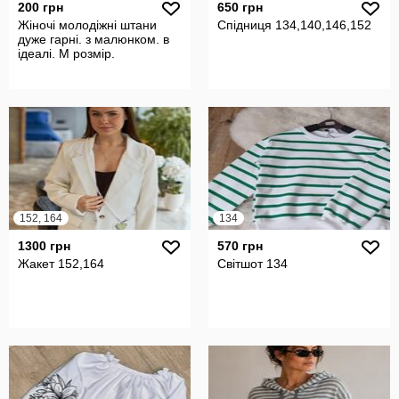
200 грн
650 грн
Жіночі молодіжні штани
Спідниця 134,140,146,152
дуже гарні. з малюнком. в
ідеалі. М розмір.
152, 164
134
1300 грн
570 грн
Жакет 152,164
Світшот 134