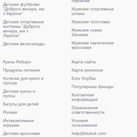
перчатки
Детские футболки
"Доброго вечора, ми
Мужские спортивные
з України"
штаны
Детские спортивные
Мужские толстовки
костюмы "Доброго
Мужские сумки
вечора, ми з
бананки
України"
Мужские тактические
Детские велосипеды
кроссовки
Куклы Реборн
Карта сайта
Продукты питания
Карта регионов
Коляски для кукол и
Блог Клубка
пупсов
Популярные бренды
Детские куклы и
Контактная
пупсы
информация
Батуты для детей
Ограничение
Ролики
ответственности
Интерактивные
Условия
игрушки
пользования
Детские кроссовки
help@klubok.com