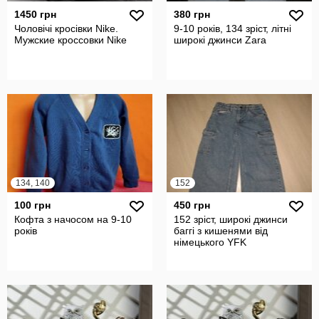
1450 грн
380 грн
Чоловічі кросівки Nike.
9-10 років, 134 зріст, літні
Мужские кроссовки Nike
широкі джинси Zara
134, 140
152
100 грн
450 грн
Кофта з начосом на 9-10
152 зріст, широкі джинси
років
баггі з кишенями від
німецького YFK