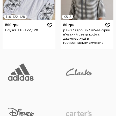
116, 122, 128
XS, S
590 грн
80 грн
Блузка 116,122,128
р 6-8 / євро 36 / 42-44 сірий
в'язаний светр кофта
джемпер худі в
горизонтальну смужку з
капюшоном