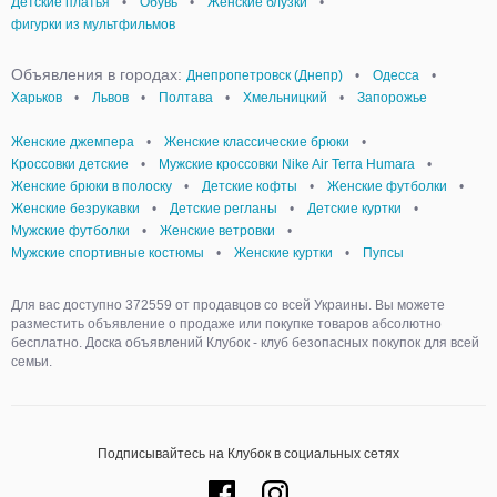
Детские платья
•
Обувь
•
Женские блузки
•
фигурки из мультфильмов
Объявления в городах:
Днепропетровск (Днепр)
•
Одесса
•
Харьков
•
Львов
•
Полтава
•
Хмельницкий
•
Запорожье
Женские джемпера
•
Женские классические брюки
•
Кроссовки детские
•
Мужские кроссовки Nike Air Terra Humara
•
Женские брюки в полоску
•
Детские кофты
•
Женские футболки
•
Женские безрукавки
•
Детские регланы
•
Детские куртки
•
Мужские футболки
•
Женские ветровки
•
Мужские спортивные костюмы
•
Женские куртки
•
Пупсы
Для вас доступно 372559 от продавцов со всей Украины. Вы можете
разместить объявление о продаже или покупке товаров абсолютно
бесплатно. Доска объявлений Клубок - клуб безопасных покупок для всей
семьи.
Подписывайтесь на Клубок в социальных сетях