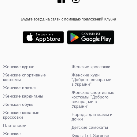
Будьте всегда на связи с помощью приложений Клубка
Женские куртки
Женские кроссовки
Женские спортивные
Женские худи
костюмы
"Доброго вечора ми
з України"
Женские платья
Женские спортивные
Женские кардиганы
костюмы "Доброго
вечора, ми з
Женская обувь
України"
Женские кожаные
Наряды для мамы и
кроссовки
дочки
Плитоноски
Детские самокаты
Женские
Куклы LoL Surprise