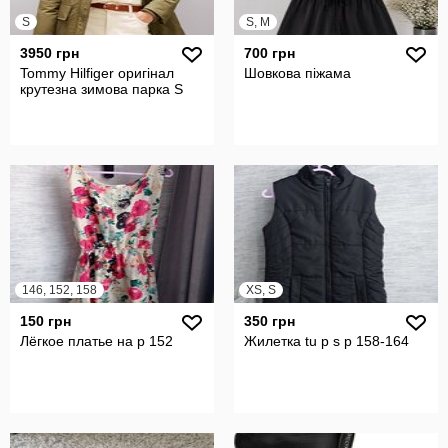
S
S, M
3950 грн
700 грн
Tommy Hilfiger оригінал
Шовкова піжама
крутезна зимова парка S
146, 152, 158
XS, S
150 грн
350 грн
Лёгкое платье на р 152
Жилетка tu р s р 158-164