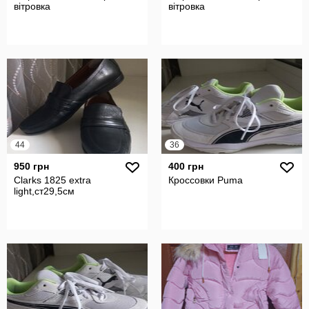
вітровка
вітровка
44
36
950 грн
400 грн
Clarks 1825 extra
Кроссовки Puma
light,ст29,5см