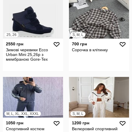
25, 26
S, M, L
2550 грн
700 грн
Зимові черевики Ecco
Сорочка в клітинку
Urban Mini 25,26р з
мембраною Gore-Tex
M, L, XL, XXL, XXXL
S, M, L
1050 грн
1200 грн
Спортивний костюм
Велюровий спортивний