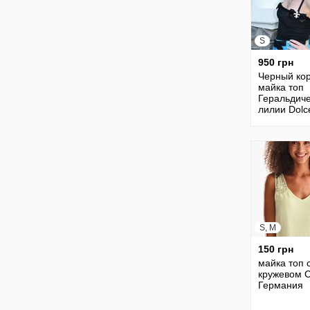
S
950 грн
Черный ко
майка топ
Геральдич
лилии Dolc
Gabbana
S, M
150 грн
майка топ 
кружевом 
Германия