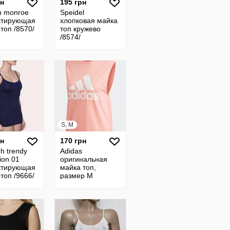
рн
195 грн
n monroe
Speidel
ктирующая
хлопковая майка
топ /8570/
топ кружево
/8574/
S, M
рн
170 грн
h trendy
Adidas
ion 01
оригинальная
ктирующая
майка топ,
топ /9666/
размер М