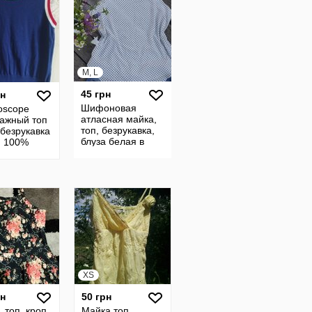
M, L
45 грн
рн
Шифоновая
oscope
атласная майка,
тажный топ
топ, безрукавка,
 безрукавка
блуза белая в
, 100%
черный мелкий
горох, must have
ский стиль
XS
рн
50 грн
 топ, кроп
Майка топ