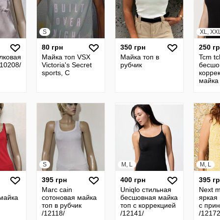
S
XL, XX
80 грн
350 грн
250 г
лковая
Майка топ VSX
Майка топ в
Tcm tc
/10208/
Victoria's Secret
рубчик
бесшо
sports, C
корре
майка 
S
M, L
M, L
395 грн
400 грн
395 г
Marc cain
Uniqlo cтильная
Next m
майка
сотоновaя майка
бесшовная майка
яркая
топ в рубчик
топ с коррекцией
с при
/12118/
/12141/
/12172