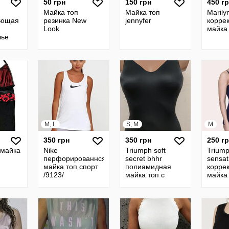
50 грн
150 грн
450 г
Майка топ
Майка топ
Marily
ующая
резинка New
jennyfer
корре
Look
майка 
лье
M, L
S, M
M
350 грн
350 грн
250 г
 майка
Nike
Triumph soft
Triump
перфорированнся
secret bhhr
sensat
майка топ спорт
полиамидная
корре
/9123/
майка топ с
майка 
бюстье /9251/