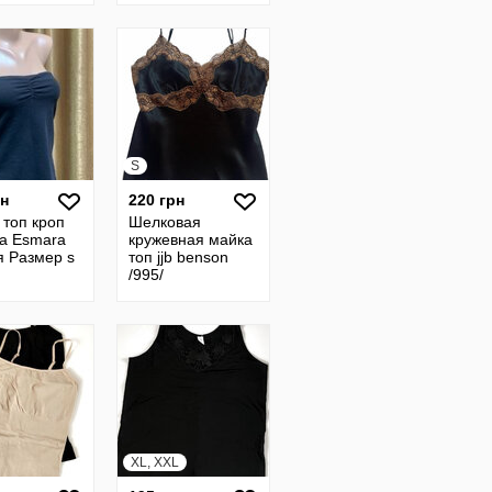
S
рн
220 грн
 топ кроп
Шелковая
за Esmara
кружевная майка
я Размер s
топ jjb benson
/995/
XL, XXL