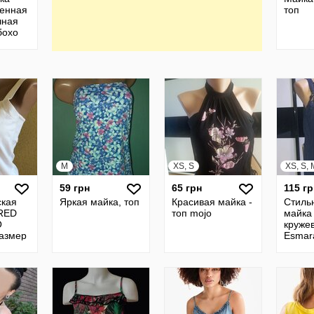
ненная
топ
чная
бохо
M
XS, S
XS, S, 
59 грн
65 грн
115 гр
ская
Яркая майка, топ
Красивая майка -
Стиль
 RED
топ mojo
майка 
O
круже
размер
Esmar