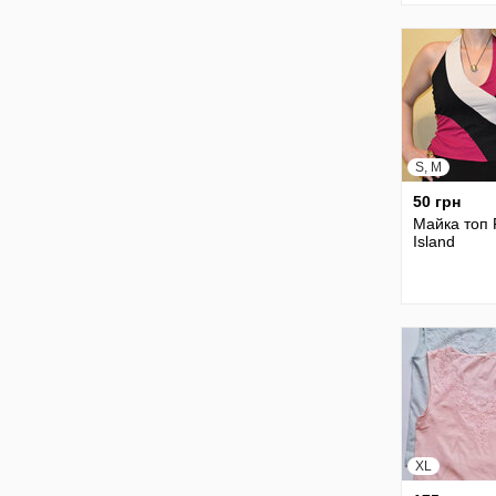
S, M
50 грн
Майка топ 
Island
XL