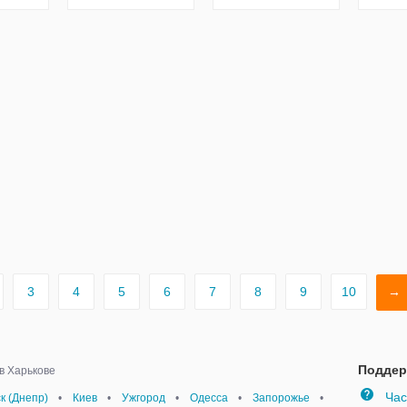
3
4
5
6
7
8
9
10
→
Поддер
в Харькове
Час
к (Днепр)
•
Киев
•
Ужгород
•
Одесса
•
Запорожье
•