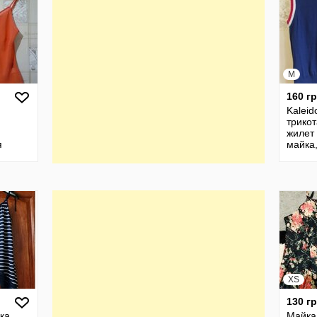
M
160 г
Kaleid
трико
жилет
я
майка
я алая
коттон
англий
 на
XS
130 г
ка
Майка,