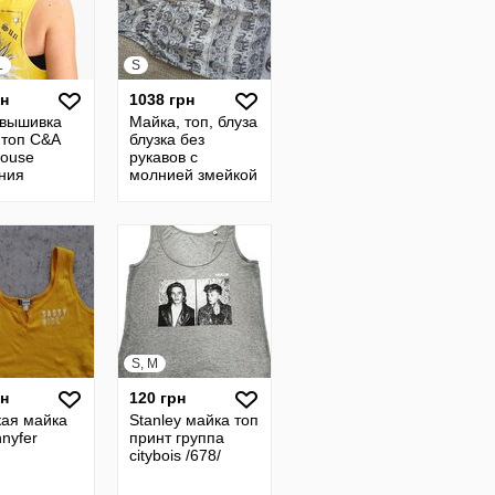
L
S
рн
1038 грн
 вышивка
Майка, топ, блуза
 топ C&A
блузка без
house
рукавов с
ния
молнией змейкой
слоны
100%хлопок blue
vanilla
S, M
рн
120 грн
кая майка
Stanley майка топ
nnyfer
принт группа
citybois /678/