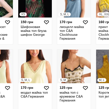
XS
S, M, L
XL, XX
150 грн
170 грн
160 г
рсет
Шифоновая
лиоцелл майка
принт
майка топ блуза
топ C&A
майка
еские
шифон George
Clockhouse
Clock
e &
Германия
Герма
S, M, L
S, M
M, L
170 грн
125 грн
125 г
с
модал майка топ
майка топ с
Корот
C&A
C&A Германия
кружевом C&A
топ je
Германия