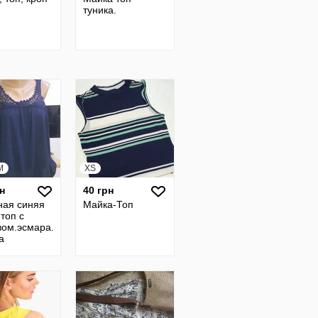
туника.
M
XS
н
40 грн
ная синяя
Майка-Топ
топ с
вом.эсмара.
a