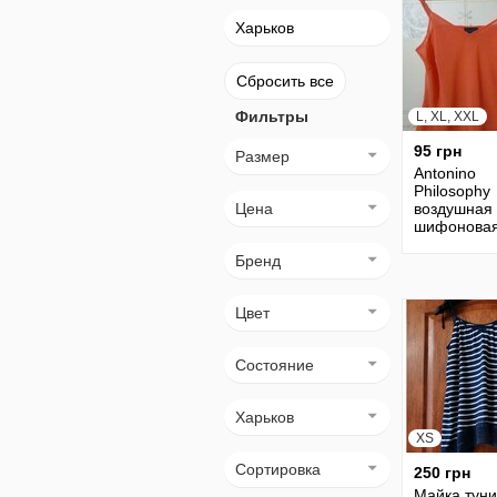
Харьков
Сбросить все
Фильтры
L, XL, XXL
95 грн
Размер
Antonino
Philosophy
Цена
воздушная
шифонова
кораллова
Бренд
майка, топ,
безрукавка
бретелях
Цвет
Состояние
Харьков
XS
Сортировка
250 грн
Майка туни