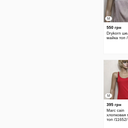
M
550 грн
Drykorn ше
майка топ 
M
395 грн
Marc cain
хлопковая 
топ /11652/