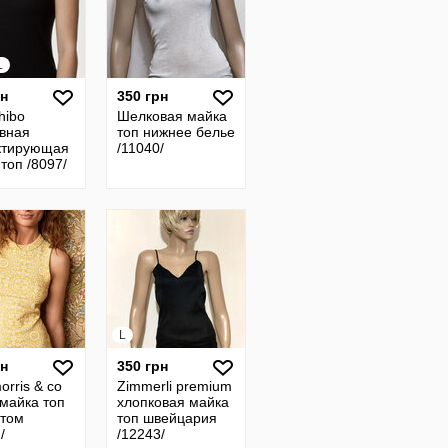
L
рн
350 грн
hibo
Шелковая майка
вная
топ нижнее белье
ктирующая
/11040/
топ /8097/
L
рн
350 грн
orris & co
Zimmerli premium
 майка топ
хлопковая майка
нтом
топ швейцария
/
/12243/