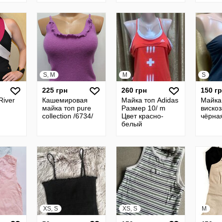
S, M
M
S
225 грн
260 грн
150 г
River
Кашемировая
Майка топ Adidas
Майка
майка топ pure
Размер 10/ m
виско
collection /6734/
Цвет красно-
чёрна
белый
XS, S
XS, S
M