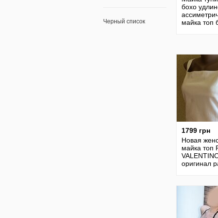
бохо удли
ассиметри
Черный список
майка топ 
1799 грн
Новая жен
майка топ
VALENTIN
оригинал 
one size