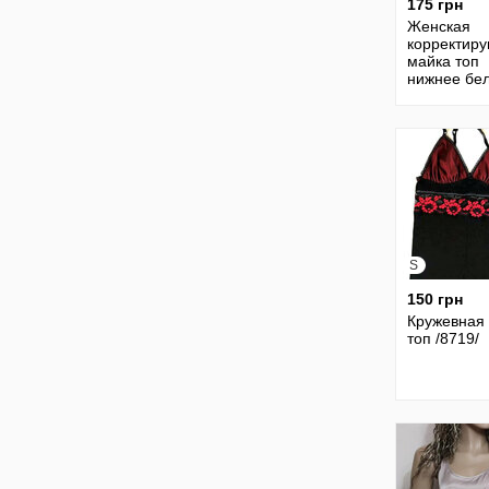
175 грн
Женская
корректир
майка топ
нижнее бе
/1000/
S
150 грн
Кружевная
топ /8719/