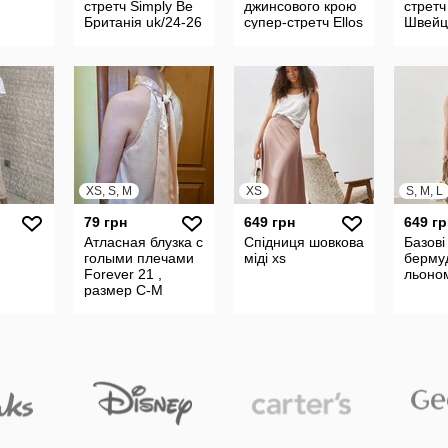
стретч Simply Be
джинсового крою
стретч
Британія uk/24-26
супер-стретч Ellos
Швейц
Швеція euro/56 на
бежеви
високий зріст
XS, S, M
XS
S, M, L
79 грн
649 грн
649 гр
Атласная блузка с
Спідниця шовкова
Базові
голыми плечами
міді хs
берму
Forever 21 ,
льоном
размер С-М