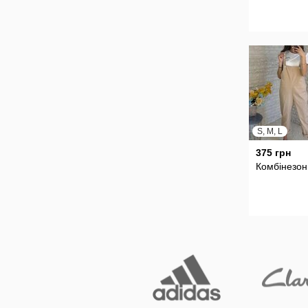
S, M, L
375 грн
Комбінезон