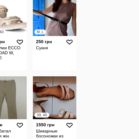
 40
M, L
грн
250 грн
лии ECCO
Сукня
OAD W,
0
39, 40
н
1550 грн
батал
Шикарные
 жін.
босоножки из