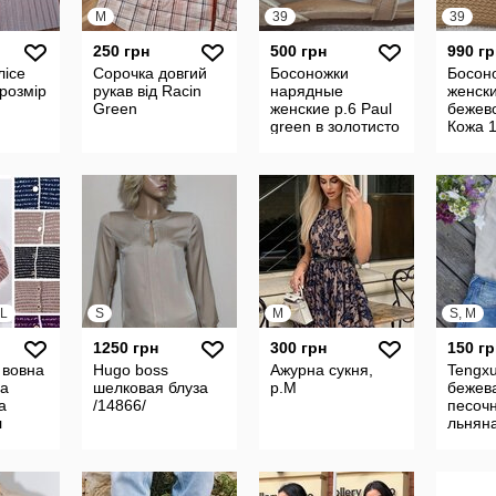
M
39
39
250 грн
500 грн
990 гр
лісе
Сорочка довгий
Босоножки
Босон
 розмір
рукав від Racin
нарядные
женски
Green
женские р.6 Paul
бежево
green в золотисто
Кожа 
бежевом кожа
Bertuc
XL
S
M
S, M
1250 грн
300 грн
150 гр
 вовна
Hugo boss
Ажурна сукня,
Tengx
ча
шелковая блуза
р.М
бежев
а
/14866/
песоч
л
льнян
ая
безрук
рдиган
рубаш
рукав