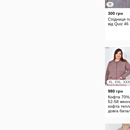
M
300 грн
Спідниця п
від Quiz 46
XL, XXL, XX
980 грн
Кофта 70%
52-58 жіно
кофта тепл
довга бата
кофта тепл
женская ка
24179