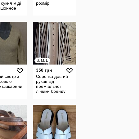
 сукня міді
розмір
ешонное
е женское
е миди
 24203
S, M, L
350 грн
й светр з
Сорочка довгий
совою
рукав від
ю шикарний
преміальної
лінійки бренду
RiverIsland studio
somewhere to go
44-46 розмір