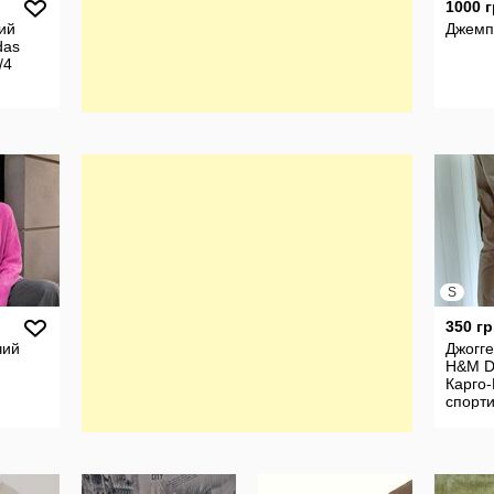
1000 
ий
Джемп
das
/4
S
350 гр
чий
Джогг
H&M Di
Карго
спорти
повсе
стиле.