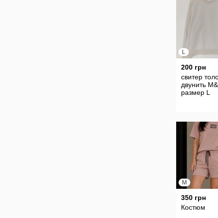
L
200 грн
свитер тол
двунить M
размер L
M
350 грн
Костюм