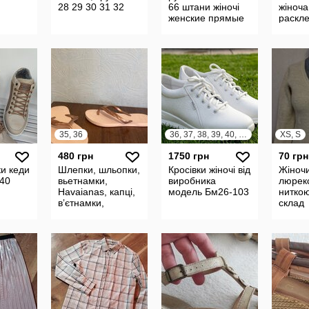
28 29 30 31 32
66 штани жіночі
жіноча
женские прямые
раскл
брюки штаны
плать
длинные летние
плать
батал 24220
плаття
35, 36
36, 37, 38, 39, 40, 41
XS, S
480 грн
1750 грн
70 грн
ки кеди
Шлепки, шльопки,
Кросівки жіночі від
Жіночи
.40
вьетнамки,
виробника
люрек
Havaianas, капці,
модель Бм26-103
нитко
вʼєтнамки,
склад
тапочки