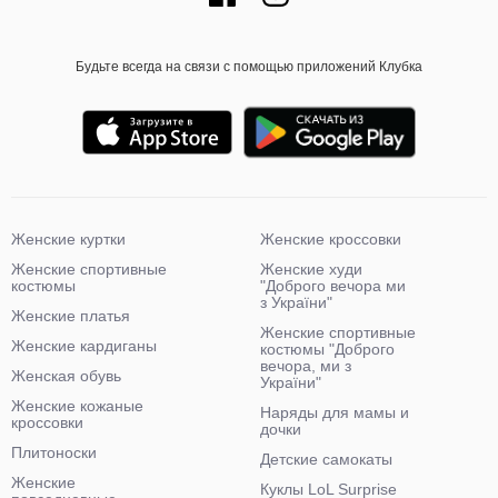
Будьте всегда на связи с помощью приложений Клубка
Женские куртки
Женские кроссовки
Женские спортивные
Женские худи
костюмы
"Доброго вечора ми
з України"
Женские платья
Женские спортивные
Женские кардиганы
костюмы "Доброго
вечора, ми з
Женская обувь
України"
Женские кожаные
Наряды для мамы и
кроссовки
дочки
Плитоноски
Детские самокаты
Женские
Куклы LoL Surprise