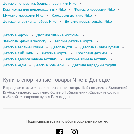
Детские человечки, бодики, песочники Nike
•
Комплекты для новорожденных Nike
•
Женские кроссовки Nike
•
Мужские кроссовки Nike
•
Кроссовки детские Nike
•
Детская спортивная обувь Nike
•
Детские носки, гольфы Nike
Детские куртки
•
Детские зимние костюмы
•
Женские брюки в полоску
•
Теплые детские кофты
•
Детские теплые штаны
•
Детские угги
•
Детские зимние куртки
•
Детские Хай Топы
•
Детские кофты
•
Кроссовки детские
•
Детские демисезонные ботинки
•
Детские зимние ботинки
•
Детские кеды
•
Детские бомберы
•
Детские нарядные туфли
Купить спортивные товары Nike в Донецке
В продаже в этом сезоне спортивные товары Найк на доске объявлений
Клубок недорого. Доступно более 54 объявлений. Смотрите фото и
выбирайте понравившуюся Вам модель!
Подписывайтесь на Клубок в социальных сетях