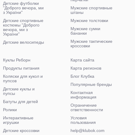
Детские футболки
"Доброго вечора, ми
Мужские спортивные
з України"
штаны
Детские спортивные
Мужские толстовки
костюмы "Доброго
Мужские сумки
вечора, ми з
бананки
України"
Мужские тактические
Детские велосипеды
кроссовки
Куклы Реборн
Карта сайта
Продукты питания
Карта регионов
Коляски для кукол и
Блог Клубка
пупсов
Популярные бренды
Детские куклы и
Контактная
пупсы
информация
Батуты для детей
Ограничение
Ролики
ответственности
Интерактивные
Условия
игрушки
пользования
Детские кроссовки
help@klubok.com