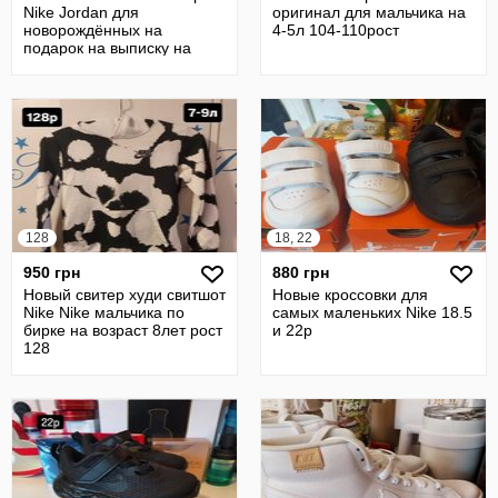
Nike Jordan для
оригинал для мальчика на
новорождённых на
4-5л 104-110рост
подарок на выписку на
Крестины 0-6мес
128
18, 22
950 грн
880 грн
Новый свитер худи свитшот
Новые кроссовки для
Nike Nike мальчика по
самых маленьких Nike 18.5
бирке на возраст 8лет рост
и 22р
128