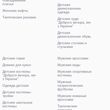
повседневные
платья
Детская
демисезонная
Женские кофты
одежда
Тактические рюкзаки
Детские худи
"Доброго вечора, ми
з України"
Детская
демисезонная обувь
Детские столики и
стульчики
Детские горки
Мужские кроссовки
Домики для кукол
Мужские кеды
Детские костюмы
Мужские спортивные
"Доброго вечора, ми
костюмы
з України"
Мужские
Одежда детская
патриотические
футболки
Детские костюмы-
тройки
Мужские кожаные
кроссовки
Детские школьные
костюмы
Тактические
перчатки