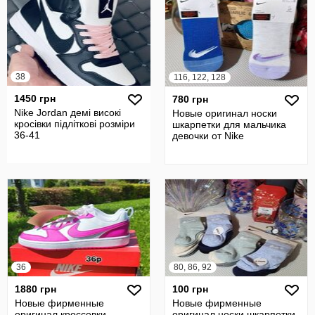
38
116, 122, 128
1450 грн
780 грн
Nike Jordan демі високі
Новые оригинал носки
кросівки підліткові розміри
шкарпетки для мальчика
36-41
девочки от Nike
36
80, 86, 92
1880 грн
100 грн
Новые фирменные
Новые фирменные
оригинал кроссовки
оригинал носки шкарпетки