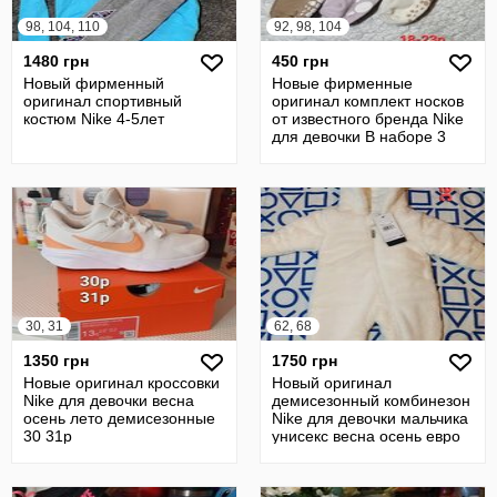
98, 104, 110
92, 98, 104
1480 грн
450 грн
Новый фирменный
Новые фирменные
оригинал спортивный
оригинал комплект носков
костюм Nike 4-5лет
от известного бренда Nike
для девочки В наборе 3
пары
30, 31
62, 68
1350 грн
1750 грн
Новые оригинал кроссовки
Новый оригинал
Nike для девочки весна
демисезонный комбинезон
осень лето демисезонные
Nike для девочки мальчика
30 31р
унисекс весна осень евро
зима