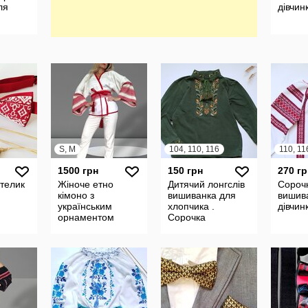
ля
дівчин
ї
S, M
104, 110, 116
110, 11
1500 грн
150 грн
270 гр
телик
Жіноче етно
Дитячий лонгслів
Сороч
кімоно з
вишиванка для
вишив
українським
хлопчика .
дівчин
орнаментом
Сорочка
вишиванка дитяча