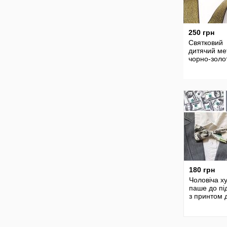
250 грн
Святковий
дитячий ме
чорно-золо
180 грн
Чоловіча х
паше до пі
з принтом 