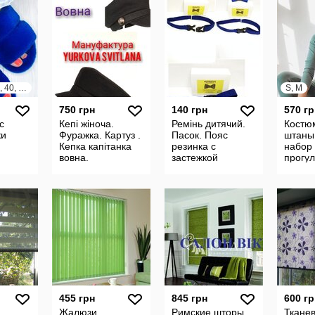
36, 37, 38, 39, 40, 41
S, M
750 грн
140 грн
570 гр
с
Кепі жіноча.
Ремінь дитячий.
Костю
ки
Фуражка. Картуз .
Пасок. Пояс
штаны
Кепка капітанка
резинка с
набор
вовна.
застежкой
прогу
карабин. Ремень
спорт
с застежкой
костю
фастекс.
455 грн
845 грн
600 гр
Жалюзи
Римские шторы.
Ткане