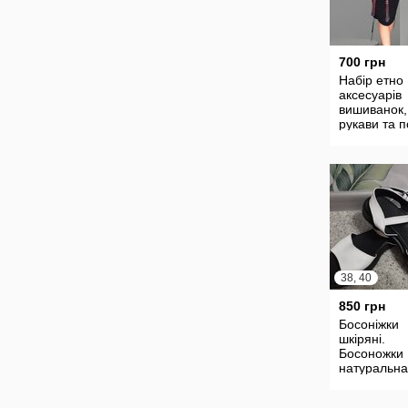
700 грн
Набір етно
аксесуарів
вишиванок,
рукави та 
вишиванка
38, 40
850 грн
Босоніжки
шкіряні.
Босоножки
натуральн
кожа.