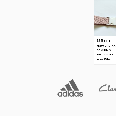
165 грн
Дитячий р
ремінь з
застібкою
фастекс