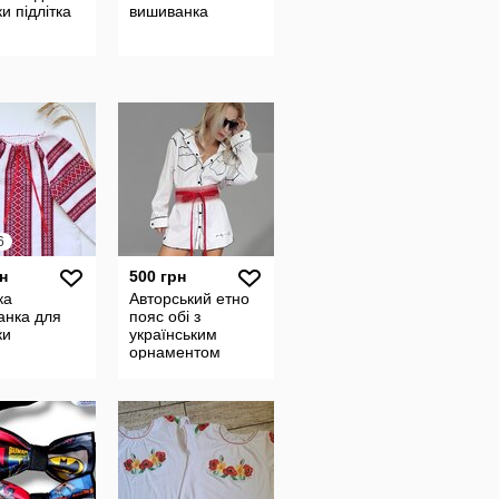
ки підлітка
вишиванка
6
н
500 грн
ка
Авторський етно
анка для
пояс обі з
ки
українським
орнаментом