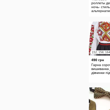
роллеты де
ночь- стил
альтернати
гардинам и
портьерам.
152, 158, 16
490 грн
Гарна соро
вишиванка
дівчинки пі