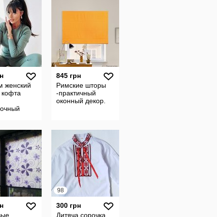
н
845 грн
м женский
Римские шторы
 кофта
-практичный
оконный декор.
лочный
ивный
м
98
н
300 грн
вые
Дитяча сорочка