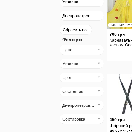
Украина
Днепропетровск (Днепр)
Сбросить все
700 грн
Фильтры
Карнаваль
костюм Осе
Цена
Украина
Цвет
Состояние
Днепропетровск (Днепр)
Сортировка
450 грн
Шкіряний р
до сумки, 