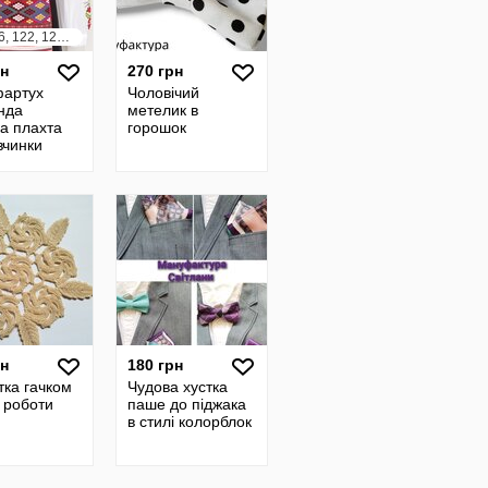
110, 116, 122, 128, 134, 140, 146, 152
рн
270 грн
фартух
Чоловічий
нда
метелик в
а плахта
горошок
вчинки
рн
180 грн
тка гачком
Чудова хустка
 роботи
паше до піджака
в стилі колорблок