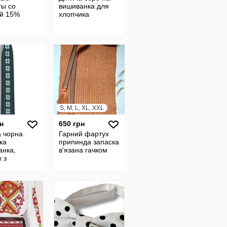
ты со
вишиванка для
ой 15%
хлопчика
S, M, L, XL, XXL
н
650 грн
а чорна
Гарний фартух
ка
припинда запаска
анка,
в'язана гачком
к з
кою