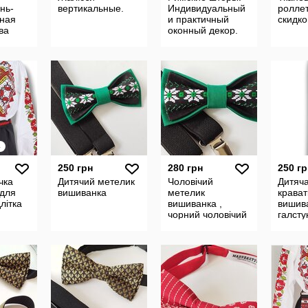
нь-
вертикальные.
Индивидуальный
ролле
ьная
и практичный
скидк
ва
оконный декор.
4
250 грн
280 грн
250 гр
чка
Дитячий метелик
Чоловічий
Дитяч
 для
вишиванка
метелик
крават
длітка
вишиванка ,
вишив
чорний чоловічий
галсту
метелик з
вишив
вишивкою