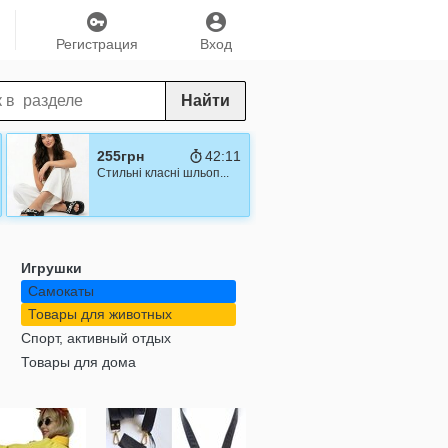
Регистрация
Вход
Найти
255грн
42:10
Стильні класні шльоп...
Игрушки
Самокаты
Товары для животных
Спорт, активный отдых
Товары для дома