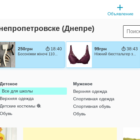
Объявление
непропетровске (Днепре)
250грн
18:39
99грн
38:42
Босоніжки жіночі 110...
Ніжний бюстгальтер з...
Детское
Мужское
Все для школы
Верхняя одежда
Верхняя одежда
Спортивная одежда
Детские костюмы 🧶
Спортивная обувь
Обувь
Обувь