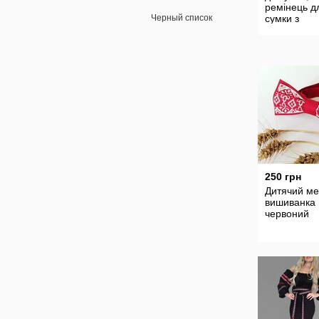
ремінець д
Черный список
сумки з
Натурально
шкіри
250 грн
Дитячий ме
вишиванка
червоний