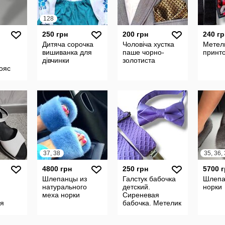
128
250 грн
200 грн
240 гр
Дитяча сорочка
Чоловіча хустка
Метели
вишиванка для
паше чорно-
принт
дівчинки
золотиста
пояс
37, 38
4800 грн
250 грн
5700 
Шлепанцы из
Галстук бабочка
Шлепа
натурального
детский.
норки
меха норки
Сиреневая
ая
бабочка. Метелик
дитячий