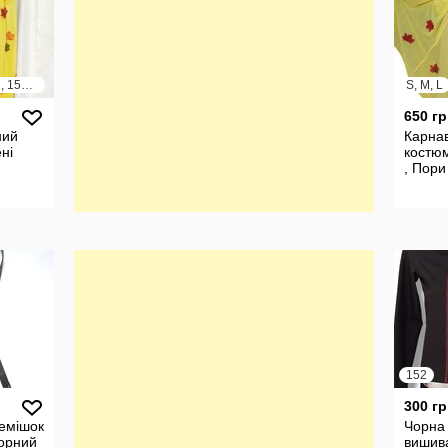
140, 146, 152, 158, 164
S, M, L
650 гр
ний
Карна
ні
костюм
, Пори
152
300 гр
емішок
Чорна
чорний
вишив