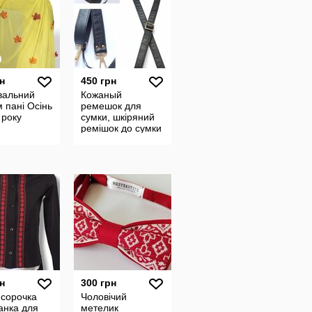
н
450 грн
вальний
Кожаный
 пані Осінь
ремешок для
 року
сумки, шкіряний
ремішок до сумки
н
300 грн
 сорочка
Чоловічий
анка для
метелик