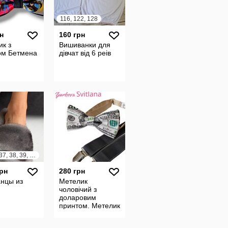
116, 122, 128
н
160 грн
к з
Вишиванки для
ом Бетмена
дівчат від 6 реів
35, 36, 37, 38, 39, 40, 41
грн
280 грн
нцы из
Метелик
чоловічий з
доларовим
принтом. Метелик
долар