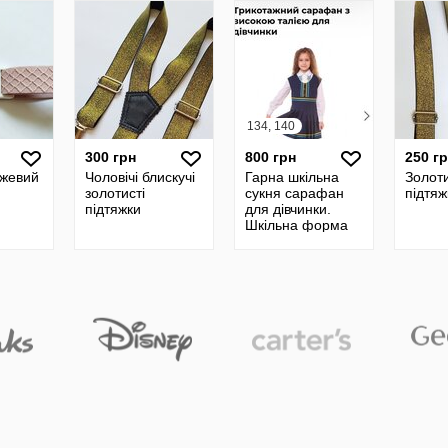
134, 140
300 грн
800 грн
250 г
ожевий
Чоловічі блискучі
Гарна шкільна
Золоти
золотисті
сукня сарафан
підтяж
підтяжки
для дівчинки.
Шкільна форма
Теліженко