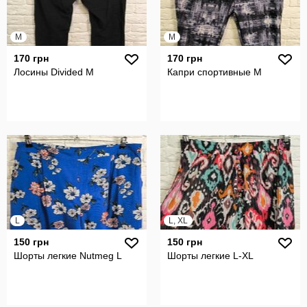
M
M
170 грн
170 грн
Лосины Divided M
Капри спортивные M
L
L, XL
150 грн
150 грн
Шорты легкие Nutmeg L
Шорты легкие L-XL