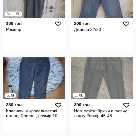
M, L, XL
100 грн
200 грн
Ромпер
Джинси 32/30
S, M
L, XL
380 грн
300 грн
Класнючі мікровельветові
Нові офісні брюки в гусячу
штанці Roman , розмір 10.
лапку Розмір 46-48