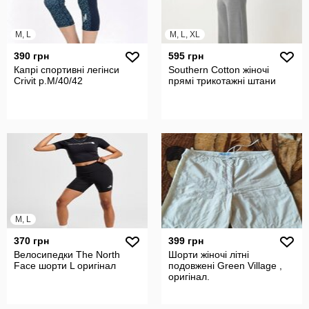
M, L
M, L, XL
390 грн
595 грн
Капрі спортивні легінси
Southern Cotton жіночі
Crivit р.М/40/42
прямі трикотажні штани
M, L
370 грн
399 грн
Велосипедки The North
Шорти жіночі літні
Face шорти L оригінал
подовжені Green Village ,
оригінал.