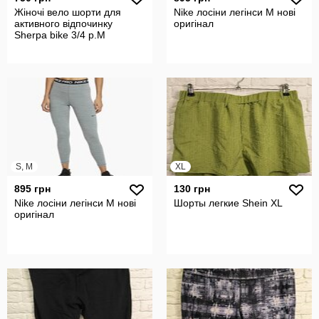
Жіночі вело шорти для
Nike лосіни легінси M нові
активного відпочинку
оригінал
Sherpa bike 3/4 р.М
S, M
XL
895 грн
130 грн
Nike лосіни легінси M нові
Шорты легкие Shein XL
оригінал