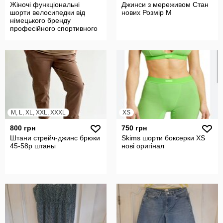
Жіночі функціональні
Джинси з мереживом Стан
шорти велосипедки від
нових Розмір М
німецького бренду
професійного спортивного
одягу Crane
M, L, XL, XXL, XXXL
XS
800 грн
750 грн
Штани стрейч-джинс брюки
Skims шорти боксерки XS
45-58р штаны
нові оригінал