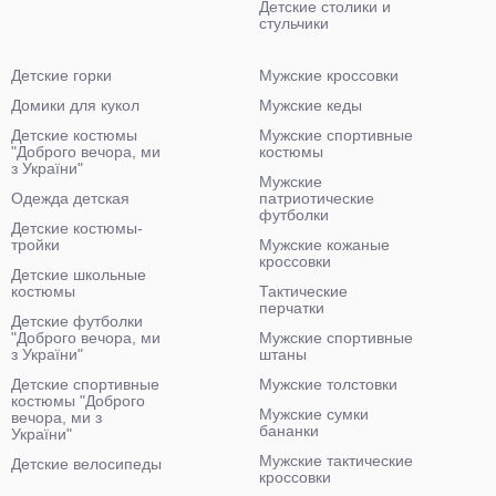
Детские столики и
стульчики
Детские горки
Мужские кроссовки
Домики для кукол
Мужские кеды
Детские костюмы
Мужские спортивные
"Доброго вечора, ми
костюмы
з України"
Мужские
Одежда детская
патриотические
футболки
Детские костюмы-
тройки
Мужские кожаные
кроссовки
Детские школьные
костюмы
Тактические
перчатки
Детские футболки
"Доброго вечора, ми
Мужские спортивные
з України"
штаны
Детские спортивные
Мужские толстовки
костюмы "Доброго
Мужские сумки
вечора, ми з
бананки
України"
Мужские тактические
Детские велосипеды
кроссовки