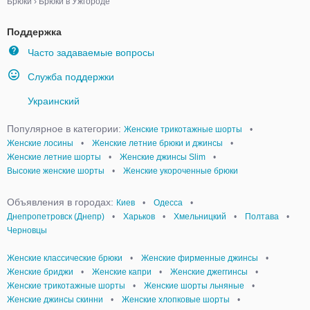
Брюки
›
Брюки в Ужгороде
Поддержка
Часто задаваемые вопросы
Служба поддержки
Украинский
Популярное в категории:
Женские трикотажные шорты
•
Женские лосины
•
Женские летние брюки и джинсы
•
Женские летние шорты
•
Женские джинсы Slim
•
Высокие женские шорты
•
Женские укороченные брюки
Объявления в городах:
Киев
•
Одесса
•
Днепропетровск (Днепр)
•
Харьков
•
Хмельницкий
•
Полтава
•
Черновцы
Женские классические брюки
•
Женские фирменные джинсы
•
Женские бриджи
•
Женские капри
•
Женские джеггинсы
•
Женские трикотажные шорты
•
Женские шорты льняные
•
Женские джинсы скинни
•
Женские хлопковые шорты
•