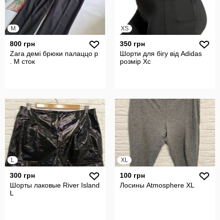
M
XS
800 грн
350 грн
Zara демі брюки палаццо р
Шорти для бігу від Adidas
. М сток
розмір Хс
L
XL
300 грн
100 грн
Шорты лаковые River Island
Лосины Atmosphere XL
L