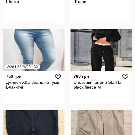
Шорти
Штани
W26 L32, W28 L32
759 грн
760 грн
Джинси X&D Jeans на гумці
Спортивні штани Staff lar
Блакитні
black fleece М