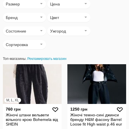
Размер
Цена
Бренд
Цвет
Состояние
Ужгород
Сортировка
Топ-магазины.
Рекламировать магазин
M, L, XL
760 грн
1250 грн
Жіночі штани вельвети
Жіночі темно-сині джинси
вільного крою Bohemela від
бренду H&M фасону Barrel
SHEIN
Loose fit High waist р.46 eur