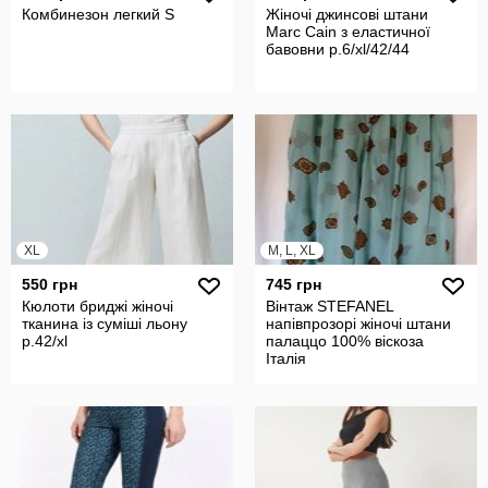
Комбинезон легкий S
Жіночі джинсові штани
Marc Cain з еластичної
бавовни р.6/xl/42/44
XL
M, L, XL
550 грн
745 грн
Кюлоти бриджі жіночі
Вінтаж STEFANEL
тканина із суміші льону
напівпрозорі жіночі штани
р.42/xl
палаццо 100% віскоза
Італія