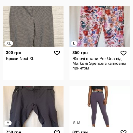
XL
L
300 грн
350 грн
Брюки Next XL
Жіночі штани Per Una від
Marks & Spencerз квітковим
принтом
M
S, M
750 грн
895 грн