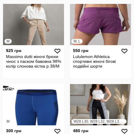
M
M, L
925 грн
550 грн
Massimo dutti жіночі брюки
Lululemon Athletica
чінос з паском бавовна 98%
спортивні жіночі бігові
колір слонова кістка р.38/М
подвійні шорти
M
W28 L30, W28 L32, W28 L34, W29 L30, W29 L32, W29 L34, W30 L30, W30 L32, W30 L34
300 грн
480 грн