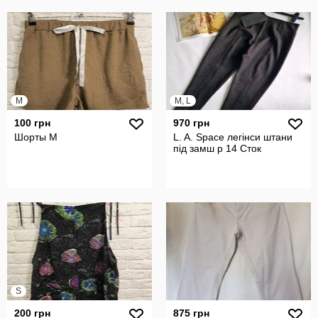
M
M, L
100 грн
970 грн
Шорты M
L. A. Space легінси штани
під замш р 14 Сток
S
200 грн
875 грн