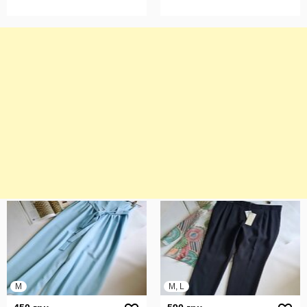
M
M, L