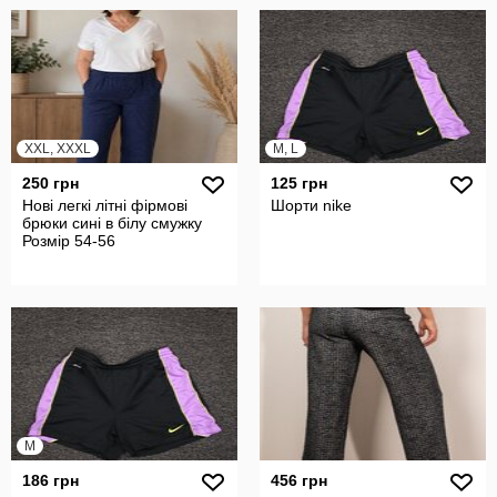
XXL, XXXL
M, L
250 грн
125 грн
Нові легкі літні фірмові
Шорти nike
брюки сині в білу смужку
Розмір 54-56
M
186 грн
456 грн