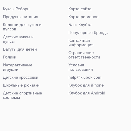
Куклы Реборн
Карта сайта
Продукты питания
Карта регионов
Коляски для кукол и
Блог Клубка
пупсов
Популярные бренды
Детские куклы и
Контактная
пупсы
информация
Батуты для детей
Ограничение
Ролики
ответственности
Интерактивные
Условия
игрушки
пользования
Детские кроссовки
help@klubok.com
Школьные рюкзаки
Клубок для iPhone
Детские спортивные
Клубок для Android
костюмы