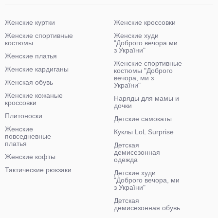
Женские куртки
Женские кроссовки
Женские спортивные
Женские худи
костюмы
"Доброго вечора ми
з України"
Женские платья
Женские спортивные
Женские кардиганы
костюмы "Доброго
вечора, ми з
Женская обувь
України"
Женские кожаные
Наряды для мамы и
кроссовки
дочки
Плитоноски
Детские самокаты
Женские
Куклы LoL Surprise
повседневные
платья
Детская
демисезонная
Женские кофты
одежда
Тактические рюкзаки
Детские худи
"Доброго вечора, ми
з України"
Детская
демисезонная обувь