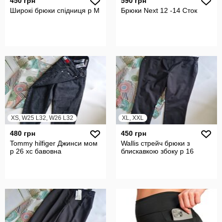
450 грн
590 грн
Широкі брюки спідниця р М
Брюки Next 12 -14 Сток
XS, W25 L32, W26 L32
XL, XXL
480 грн
450 грн
Tommy hilfiger Джинси мом
Wallis стрейч брюки з
р 26 хс бавовна
блискавкою збоку р 16