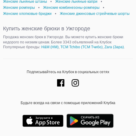
Женские льняные штаны
•
Женские льняные капри
•
Женские ромперы
•
Женские комбинезоны-ромперы
•
Женские хлопковые бриджи
•
Женские джинсовые стрейчевые шорты
Купить женские брюки в Ужгороде
Продажа женских брюк в Ужгороде. Вы можете купить женские брюки
недорого по низким ценам. Более 3343 объявлений на Клубок
Популярные бренды:
H&M (НМ)
,
TCM Tchibo (ТСМ Тчибо)
,
Zara (Зара)
.
Подписывайтесь на Клубок в социальных сетях
Будьте всегда на связи с помощью приложений Клубка