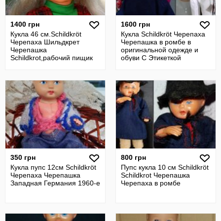
1400 грн
1600 грн
Кукла 46 см.Schildkröt
Кукла Schildkröt Черепаха
Черепаха Шильдкрет
Черепашка в ромбе в
Черепашка
оригинальной одежде и
Schildkrot,рабочий пищик
обуви С Этикеткой
350 грн
800 грн
Кукла пупс 12см Schildkröt
Пупс кукла 10 см Schildkröt
Черепаха Черепашка
Schildkrot Черепашка
Западная Германия 1960-e
Черепаха в ромбе