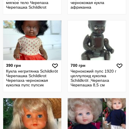
мягкое тело Черепаха
чернокожая кукла
Черепашка Schildkrot
африканка
флиртующие глаза
390 грн
700 грн
Кукла негритянка Schildkröt
Чернокожий пупс 1920 г
Черепашка Schildkrot
целлулоид куколка
Черепаха чернокожая
Schildkröt ,Черепаха
куколка пупс пупсик
Черепашка 8,5 см