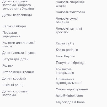
Дитячі спортивні
Чоловічі спортивні
костюми "Доброго
штани
вечора ми з України"
Чоловічі толстовки
Дитячі велосипеди
Чоловічі сумки
бананки
Ляльки Реборн
Чоловічі тактичні
кросівки
Продукти
харчування
Коляски для ляльок і
Карта сайту
пупсів
Карта регіонів
Дитячі ляльки і пупси
Блог Клубка
Батути для дітей
Популярні бренди
Ролики
Контактна
Інтерактивні іграшки
інформація
Дитячі кросівки
Обмеження
відповідальності
Шкільні ранці
Умови користування
Дитячі спортивні
костюми
help@klubok.com
Клубок для iPhone