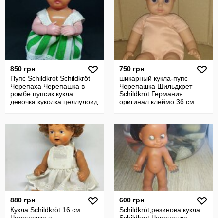
850 грн
750 грн
Пупс Schildkrоt Schildkröt
шикарный кукла-пупс
Черепаха Черепашка в
Черепашка Шильдкрет
ромбе пупсик кукла
Schildkröt Германия
девочка куколка целлулоид
оригинал клеймо 36 см
880 грн
600 грн
Кукла Schildkröt 16 см
Schildkröt,резинова кукла
Черепашка в
Schildkrot Черепашка