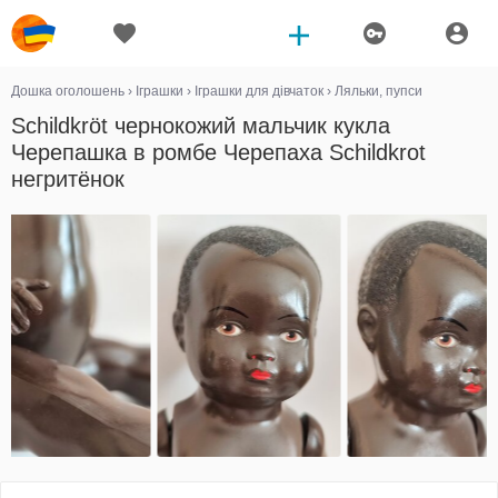
Дошка оголошень
›
Іграшки
›
Іграшки для дівчаток
›
Ляльки, пупси
Schildkröt чернокожий мальчик кукла
Черепашка в ромбе Черепаха Schildkrot
негритёнок