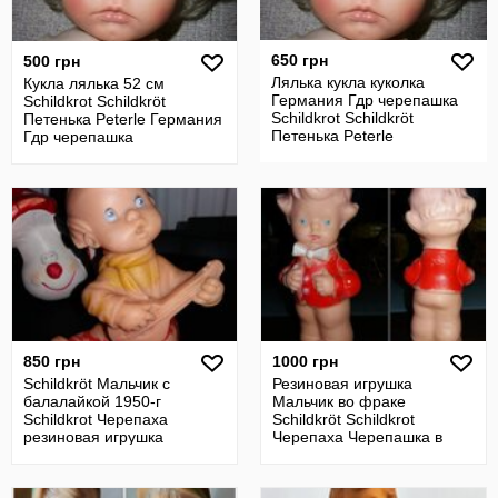
650 грн
500 грн
Лялька кукла куколка
Кукла лялька 52 см
Германия Гдр черепашка
Schildkrot Schildkröt
Schildkrot Schildkröt
Петенька Peterle Германия
Петенька Peterle
Гдр черепашка
850 грн
1000 грн
Schildkröt Мальчик с
Резиновая игрушка
балалайкой 1950-г
Мальчик во фраке
Schildkrot Черепаха
Schildkröt Schildkrot
резиновая игрушка
Черепаха Черепашка в
Черепашка в ромбе
ромбе