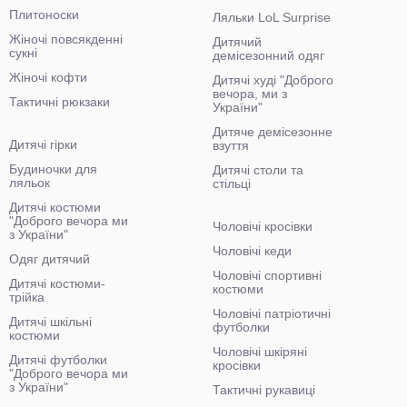
Плитоноски
Ляльки LoL Surprise
Жіночі повсякденні
Дитячий
сукні
демісезонний одяг
Жіночі кофти
Дитячі худі "Доброго
вечора, ми з
Тактичні рюкзаки
України"
Дитяче демісезонне
Дитячі гірки
взуття
Будиночки для
Дитячі столи та
ляльок
стільці
Дитячі костюми
"Доброго вечора ми
Чоловічі кросівки
з України"
Чоловічі кеди
Одяг дитячий
Чоловічі спортивні
Дитячі костюми-
костюми
трійка
Чоловічі патріотичні
Дитячі шкільні
футболки
костюми
Чоловічі шкіряні
Дитячі футболки
кросівки
"Доброго вечора ми
з України"
Тактичні рукавиці