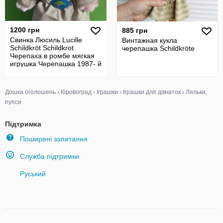
1200 грн
885 грн
Свинка Люсиль Lucille
Винтажная кукла
Schildkröt Schildkrot
черепашка Schildkröte
Черепаха в ромбе мягкая
игрушка Черепашка 1987- й
год
Дошка оголошень
›
Кіровоград
›
Іграшки
›
Іграшки для дівчаток
›
Ляльки,
пупси
Підтримка
Поширені запитання
Служба підтримки
Руський