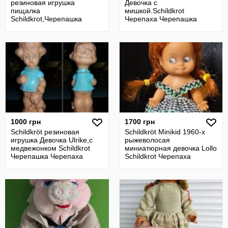
резиновая игрушка
Девочка с
пищалка
мишкой.Schildkrоt
Schildkrot,Черепашка
Черепаха Черепашка
Черепаха
1000 грн
1700 грн
Schildkröt резиновая
Schildkröt Minikid 1960-х
игрушка Девочка Ulrike,с
рыжеволосая
медвежонком Schildkrot
миниатюрная девочка Lollo
Черепашка Черепаха
Schildkrot Черепаха
Черепашка