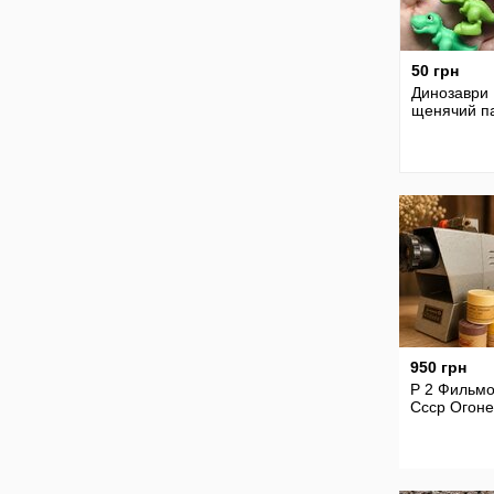
50 грн
Динозаври
щенячий п
950 грн
Р 2 Фильмо
Ссср Огоне