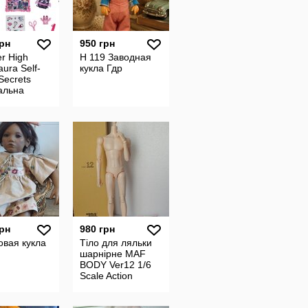
грн
950 грн
r High
Н 119 Заводная
aura Self-
кукла Гдр
Secrets
альна
 Mattel з 13
уарами
грн
980 грн
овая кукла
Тіло для ляльки
шарнірне MAF
BODY Ver12 1/6
Scale Action
Figure кен екшен