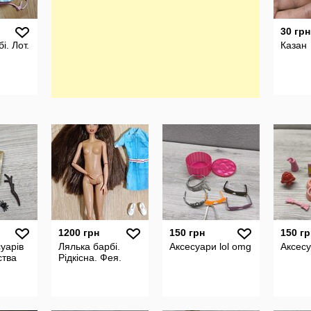
30 грн
і. Лот.
Казан
1200 грн
150 грн
150 гр
уарів
Лялька барбі.
Аксесуари lol omg
Аксес
ства
Рідкісна. Фея.