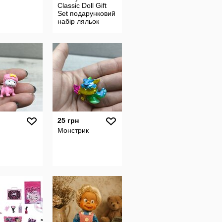
Classic Doll Gift
Set подарунковий
набір ляльок
«Русалонька»
25 грн
Монстрик