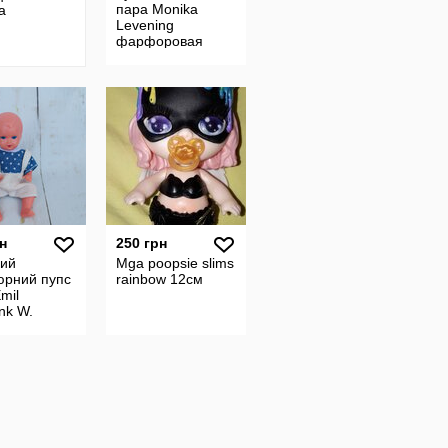
пара Monika
а
Levening
фарфоровая
н
250 грн
ний
Mga poopsie slims
юрний пупс
rainbow 12cм
mil
nk W.
ny