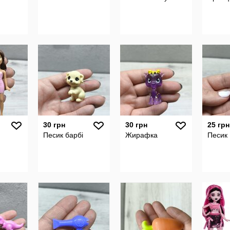
30 грн
30 грн
25 грн
Песик барбі
Жирафка
Песик