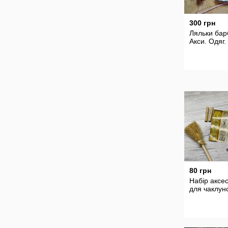
300 грн
Ляльки барб
Акси. Одяг.
80 грн
Набір аксес
для чаклун