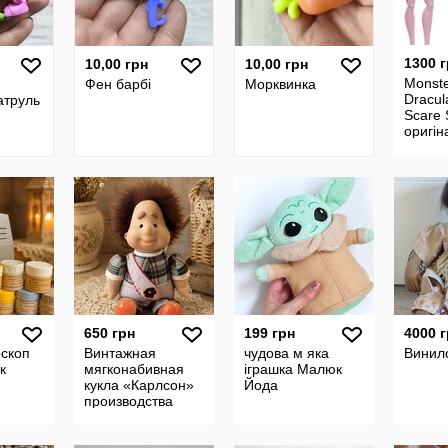
1300 
10,00 грн
10,00 грн
Monste
Фен барбі
Морквинка
Dracul
атруль
Scare 
оригін
лялька
аксес
650 грн
199 грн
4000 
скоп
Винтажная
чудова м яка
Винил
к
мягконабивная
іграшка Малюк
кукла «Карлсон»
Йода
производства
Ссср.