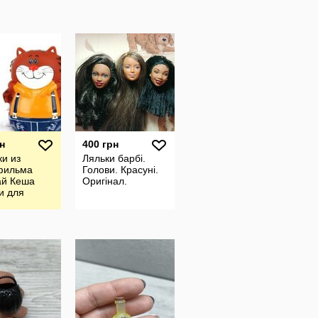
н
400 грн
и из
Ляльки барбі.
фильма
Голови. Красуні.
ай Кеша
Оригінал.
и для
ультфільм.
а Кеша та