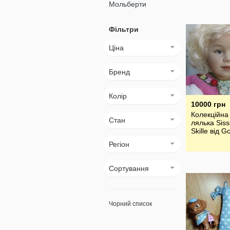
Мольберти
Фільтри
Ціна
Бренд
Колір
10000 грн
Колекційна
Cтан
лялька Siss
Skille від G
Регіон
Сортування
Чорний список