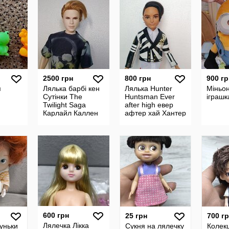
2500 грн
800 грн
900 гр
я
Лялька барбі кен
Лялька Hunter
Міньон
Сутінки The
Huntsman Ever
іграшк
Twilight Saga
after high евер
Карлайл Каллен
афтер хай Хантер
Dr. Carlisle Cullen
кен
600 грн
25 грн
700 г
Лялечка Лікка
вуньки
Сукня на лялечку
Колек