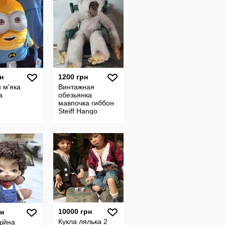
н
1200 грн
 м'яка
Винтажная
а
обезьянка
мавпочка гиббон
Steiff Hango
10000 грн
рн
Кукла лялька 2
ційна