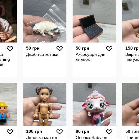
50 грн
50 грн
150 гр
ка
Джибітси котики
Аксесуари для
Звірят
ening
ляльок
підгуз
ая
100 грн
80 грн
50 грн
Лялечка маттел
Овечка Babylon
Принц