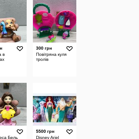
н
300 грн
а в
Повітряна куля
ках
тролів
5500 грн
еса Бель
Disney Ariel