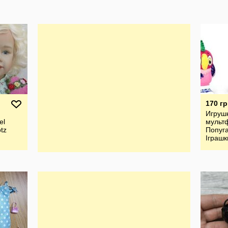
170 гр
Игрушк
el
мульт
otz
Попуг
Іграшк
ванни.
Союзм
Папуг
кіт