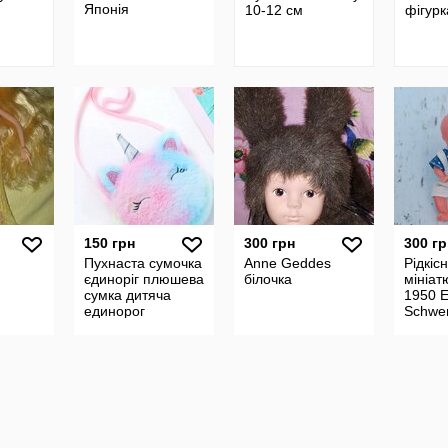
Японія
10-12 см
фігурк
150 грн
300 грн
300 гр
Пухнаста сумочка
Anne Geddes
Рідкіс
єдиноріг плюшева
білочка
мініат
сумка дитяча
1950 E
единорог
Schwe
Germa