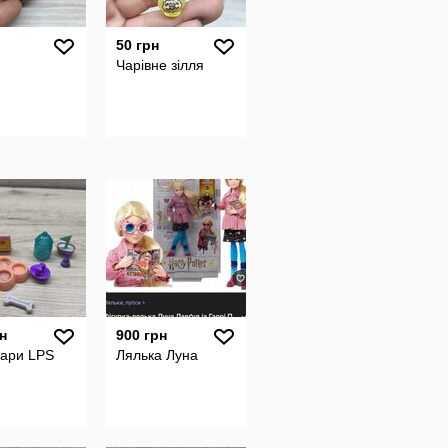
50 грн
Чарівне зілля
н
900 грн
уари LPS
Лялька Луна