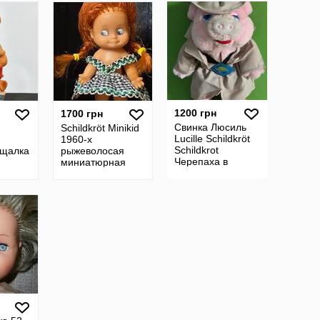
игрушка
Черепашка в
Черепашка в
ромбе
ромбе
1200 грн
1700 грн
Свинка Люсиль
Schildkröt Minikid
Lucille Schildkröt
1960-х
Schildkrot
ищалка
рыжеволосая
Черепаха в
миниатюрная
ромбе мягкая
0-е
девочка Lollo
игрушка
а в
Schildkrot
Черепашка 1987-
епаха
Черепаха
й год
Черепашка