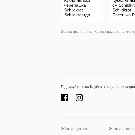
Кукла лялька
Кукла ляль
черепашка
см Schildkr
Schildkrot
Schildkröt
Schildkröt гдр
Петенька P
Германия 38 см
Германия 
черепашка
Дошка оголошень
›
Кіровоград
›
Іграшки
›
І
Підписуйтесь на Клубок в соціальних мере
Жіночі куртки
Жіночі кросів