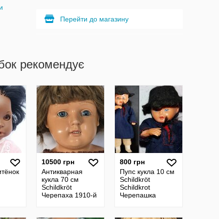
и
Перейти до магазину
бок рекомендує
10500 грн
800 грн
итёнок
Антикварная
Пупс кукла 10 см
кукла 70 см
Schildkröt
Schildkröt
Schildkrot
Черепаха 1910-й
Черепашка
 кукла
Schildkrot
Черепаха в
Черепашка
ромбе
прессопилки