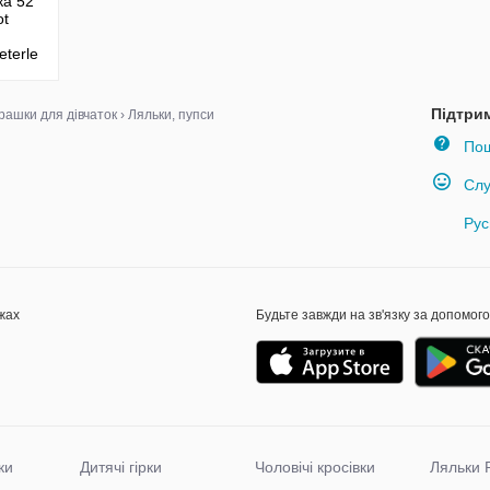
ка 52
ot
eterle
Гдр
Підтри
грашки для дівчаток
›
Ляльки, пупси
Пош
Слу
Рус
жах
Будьте завжди на зв'язку за допомог
ки
Дитячі гірки
Чоловічі кросівки
Ляльки 