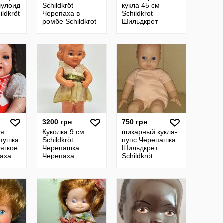
лулоид
Schildkröt
кукла 45 см
ildkröt
Черепаха в
Schildkrоt
ромбе Schildkrot
Шильдкрет
 8,5
Шильдкрот
Черепашка
Черепашка
рабочий пищик
игрушка
Schildkröt
резиновая
Черепаха
3200 грн
750 грн
ая
Куколка 9 см
шикарный кукла-
ртушка
Schildkröt
пупс Черепашка
мягкое
Черепашка
Шильдкрет
паха
Черепаха
Schildkröt
целлулоид пупс
Германия
пупсик Schildkrot
оригинал клеймо
ие
36 см