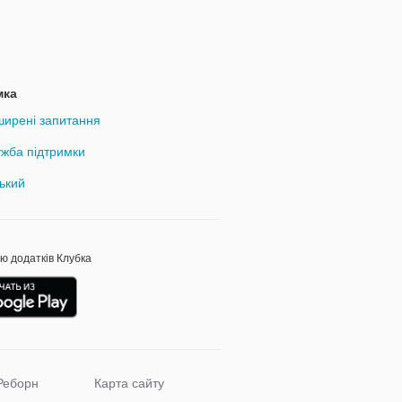
мка
ирені запитання
жба підтримки
ький
ою додатків Клубка
Реборн
Карта сайту