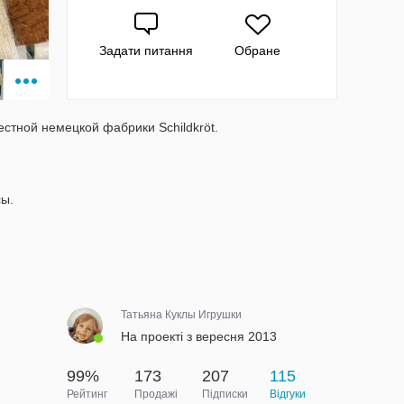
Задати питання
Обране
естной немецкой фабрики Schildkröt.
сы.
Татьяна Куклы Игрушки
На проекті з вересня 2013
99%
173
207
115
Рейтинг
Продажі
Підписки
Відгуки