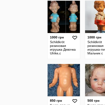
1000 грн
1000 грн
Schildkröt
Schildkröt
резиновая
резиновая
игрушка Девочка
игрушка-п
Ulrike,с
Мальчик с
медвежонком
лопаткой 5
Schildkrot
г.Черепашк
Черепашка
ромбе Чер
Черепаха
винтаж
850 грн
500 грн