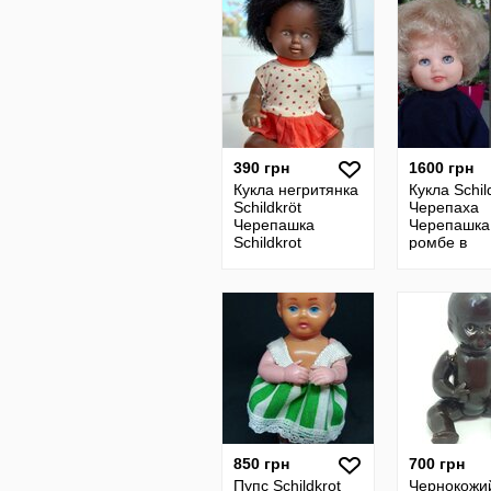
390 грн
1600 грн
Кукла негритянка
Кукла Schil
Schildkröt
Черепаха
Черепашка
Черепашка
Schildkrot
ромбе в
Черепаха
оригиналь
чернокожая
одежде и о
куколка пупс
Этикеткой
пупсик
850 грн
700 грн
Пупс Schildkrоt
Чернокожи