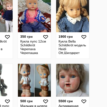
раннее клеймо
350 грн
1900 грн
dkröt
Кукла пупс 12см
Кукла Bella
Schildkröt
Schildkröt модель
 в
Черепаха
Heidi
Черепашка
Ott,Шилдкрет
ной
Западная
Черепашка
буви С
Германия 1960-e
Черепаха
Schildkrot
500 грн
5500 грн
й пупс
Мальчик в шляпе
Антикварная