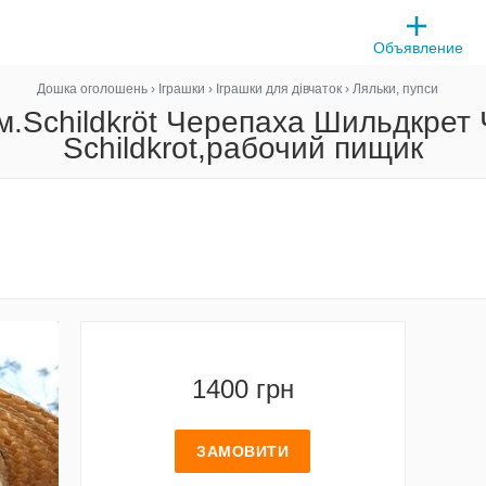
Объявление
Дошка оголошень
›
Іграшки
›
Іграшки для дівчаток
›
Ляльки, пупси
см.Schildkröt Черепаха Шильдкрет
Schildkrot,рабочий пищик
1400 грн
ЗАМОВИТИ