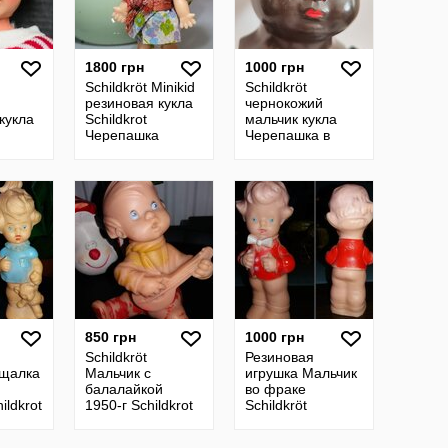
1800 грн
1000 грн
Schildkröt Minikid
Schildkröt
резиновая кукла
чернокожий
кукла
Schildkrot
мальчик кукла
Черепашка
Черепашка в
Черепаха 1960-е
ромбе Черепаха
Schildkrot
негритёнок
850 грн
1000 грн
Schildkröt
Резиновая
ищалка
Мальчик с
игрушка Мальчик
балалайкой
во фраке
ildkrоt
1950-г Schildkrot
Schildkröt
Черепаха
Schildkrot
резиновая
Черепаха