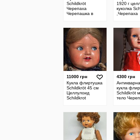
Schildkröt
1920 г цел
Черепаха
куколка Sch
Черепашка в
,Черепаха
ромбе пупсик
Черепашка
кукла девочка
см
куколка
целлулоид
11000 грн
4300 грн
Кукла флиртушка
Антикварн
Schildkröt 45 см
кукла фли
Целлулоид
Schildkröt 
Schildkrot
тело Чере
Черепаха
Черепашка
Черепашка
Schildkrot
флиртующие
флиртующ
глаза Девочка
глаза