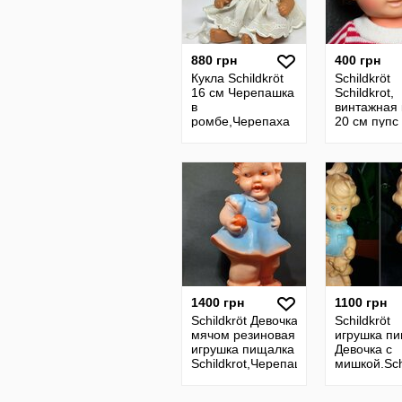
880 грн
400 грн
Кукла Schildkröt
Schildkröt
16 см Черепашка
Schildkrot,
в
винтажная 
ромбе,Черепаха
20 см пупс
Schildkrot .
пупсик
Черепашка
Черепаха
1400 грн
1100 грн
Schildkröt Девочка с
Schildkröt
мячом резиновая
игрушка п
игрушка пищалка
Девочка с
Schildkrot,Черепашка
мишкой.Sch
Черепаха
Черепаха
Черепашка