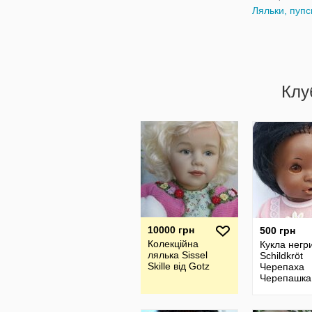
Ляльки, пупс
Клу
10000 грн
500 грн
Колекційна
Кукла негр
лялька Sissel
Schildkröt
Skille від Gotz
Черепаха
Черепашка
чернокожая
африканка