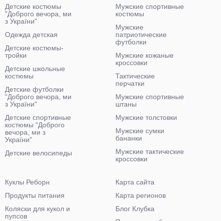
Детские костюмы
Мужские спортивные
"Доброго вечора, ми
костюмы
з України"
Мужские
Одежда детская
патриотические
футболки
Детские костюмы-
тройки
Мужские кожаные
кроссовки
Детские школьные
костюмы
Тактические
перчатки
Детские футболки
"Доброго вечора, ми
Мужские спортивные
з України"
штаны
Детские спортивные
Мужские толстовки
костюмы "Доброго
Мужские сумки
вечора, ми з
бананки
України"
Мужские тактические
Детские велосипеды
кроссовки
Куклы Реборн
Карта сайта
Продукты питания
Карта регионов
Коляски для кукол и
Блог Клубка
пупсов