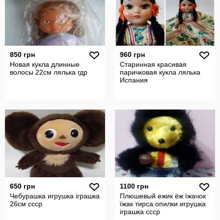
850 грн
960 грн
Новая кукла длинные
Старинная красивая
волосы 22см лялька гдр
паричковая кукла лялька
Испания
650 грн
1100 грн
Чебурашка игрушка іграшка
Плюшевый ежик ёж їжачок
26см ссср
їжак тирса опилки игрушка
іграшка ссср