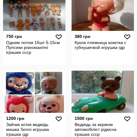
750 грн
380 грн
Одним лотом 16шт 5-15см
Кукла пляжница кокетка с
Пупсики різноманітні
губнушечкой игрушка гдр
іграшки ссср
1200 грн
1500 грн
Зайчик котик ведмідь
Ведмідь за кермом
мишка Sonni игрушка
автомобіліст рідкісна
іграшка гдр
іграшка ссср