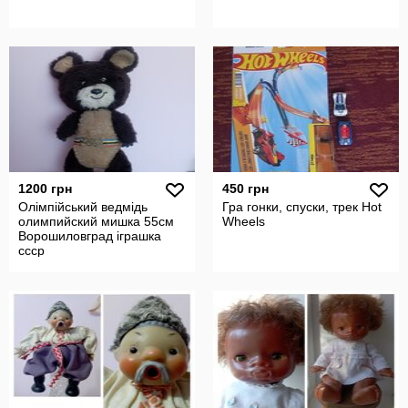
1200 грн
450 грн
Олімпійський ведмідь
Гра гонки, спуски, трек Hot
олимпийский мишка 55см
Wheels
Ворошиловград іграшка
ссср