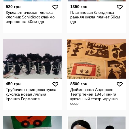
920 грн
1350 грн
Кукла этническая лялька
Платиновая блондинка
хлопчик Schildkrot клеймо
ранняя кукла плачет 50см
черепашка 40см гдр
гдр
450 грн
8500 грн
Трубочист прищепка кукла
Дюймовочка Андерсен
куколка новая лялька
Театр теней 1945г книга
іграшка Германия
кукольный театр игрушка
ссср