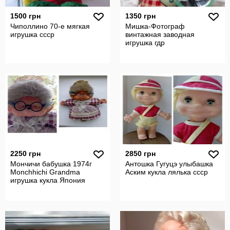
1500 грн
1350 грн
Чиполлино 70-е мягкая
Мишка-Фотограф
игрушка ссср
винтажная заводная
игрушка гдр
2250 грн
2850 грн
Мончичи бабушка 1974г
Антошка Гугуцэ улыбашка
Monchhichi Grandma
Аским кукла лялька ссср
игрушка кукла Япония