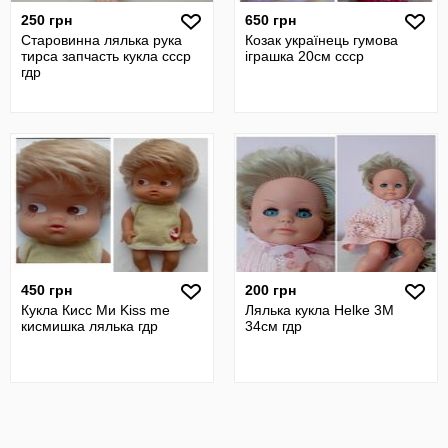
250 грн
650 грн
Старовинна лялька рука
Козак українець гумова
тирса запчасть кукла ссср
іграшка 20см ссср
гдр
450 грн
200 грн
Кукла Кисс Ми Kiss me
Лялька кукла Helke 3М
кисмишка лялька гдр
34см гдр