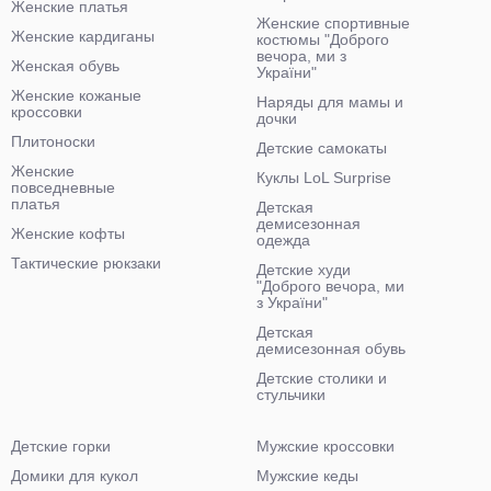
Женские платья
Женские спортивные
Женские кардиганы
костюмы "Доброго
вечора, ми з
Женская обувь
України"
Женские кожаные
Наряды для мамы и
кроссовки
дочки
Плитоноски
Детские самокаты
Женские
Куклы LoL Surprise
повседневные
платья
Детская
демисезонная
Женские кофты
одежда
Тактические рюкзаки
Детские худи
"Доброго вечора, ми
з України"
Детская
демисезонная обувь
Детские столики и
стульчики
Детские горки
Мужские кроссовки
Домики для кукол
Мужские кеды