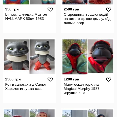
350 грн
2500 грн
Вінтажна лялька Маттел
Старовинна іграшка водій
HALLMARK 50см 1983
на авто із зіркою целлулоїд
лялька ссср
2500 грн
1200 грн
Кот в сапогах з-д Салют
Магическая горилла
Харьков игрушка ссср
Magical Murphy 1987г
игрушка сша