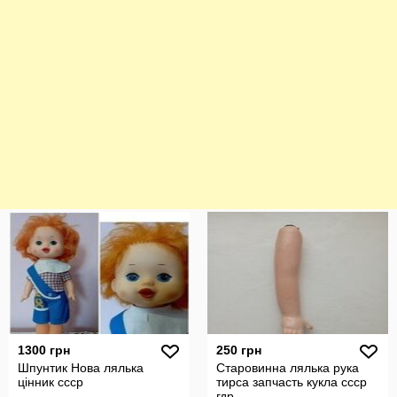
1300 грн
250 грн
Шпунтик Нова лялька
Старовинна лялька рука
цінник ссср
тирса запчасть кукла ссср
гдр.