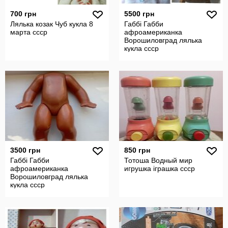
700 грн
5500 грн
Лялька козак Чуб кукла 8
Габбі Габби
марта ссср
афроамериканка
Ворошиловград лялька
кукла ссср
3500 грн
850 грн
Габбі Габби
Тотоша Водный мир
афроамериканка
игрушка іграшка ссср
Ворошиловград лялька
кукла ссср