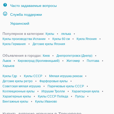
Часто задаваемые вопросы
Служба поддержки
Украинский
Популярное в категории:
Куклы
•
лялька
•
Куклы производства Испании
•
Куклы 60 см
•
Кукла Япония
•
Кукла Германия
•
Детские куклы Япония
Объявления в городах:
Киев
•
Днепропетровск (Днепр)
•
Львов
•
Кировоград (Кропивницький)
•
Житомир
•
Полтава
•
Харьков
Куклы Гдр
•
Куклы СССР
•
Мягкая игрушка рюкзак
•
Детские куклы ретро
•
Фарфоровые куклы
•
Советская мягкая игрушка
•
Паричковые куклы СССР
•
Коллекционные куклы
•
Игрушки Тролли
•
Характерная кукла
•
Характерные куклы
•
Куклы СССР Победа
•
Пупсы
•
Винтажные куклы
•
Куклы Иваново