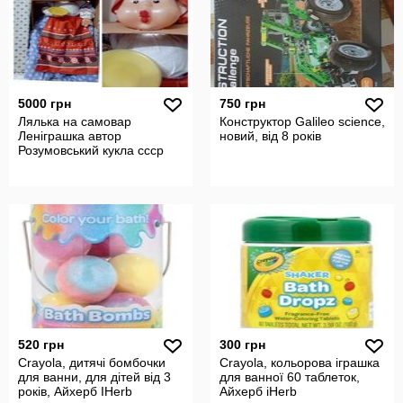
5000 грн
750 грн
Лялька на самовар
Конструктор Galileo science,
Леніграшка автор
новий, від 8 років
Розумовський кукла ссср
520 грн
300 грн
Crayola, дитячі бомбочки
Crayola, кольорова іграшка
для ванни, для дітей від 3
для ванної 60 таблеток,
років, Айхерб IHerb
Айхерб iHerb