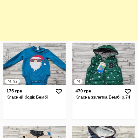
74, 92
74
175 грн
470 грн
Класний бодік Бембі
Класна жилетка Бембі р.74