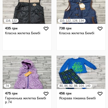
116, 122
110, 122, 128, 134
435 грн
738 грн
Класна жилетка Бембі
Класна жилетка Бембі
74
80, 86, 92, 98, 104, 140
475 грн
456 грн
Гарнюнька жилетка Бембі
Яскрава піжамка Бембі
р.74