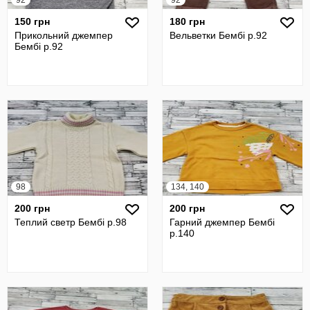
92
92
150 грн
180 грн
Прикольний джемпер
Вельветки Бембі р.92
Бембі р.92
98
134, 140
200 грн
200 грн
Теплий светр Бембі р.98
Гарний джемпер Бембі
р.140