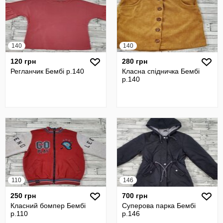
140
140
120 грн
280 грн
Регланчик Бембі р.140
Класна спідничка Бембі
р.140
110
146
250 грн
700 грн
Класний бомпер Бембі
Суперова парка Бембі
р.110
р.146