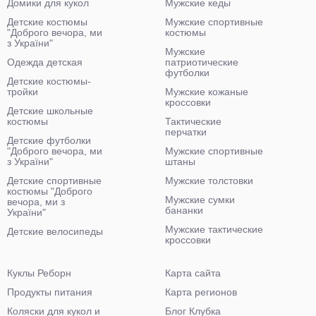
Домики для кукол
Мужские кеды
Детские костюмы
Мужские спортивные
"Доброго вечора, ми
костюмы
з України"
Мужские
Одежда детская
патриотические
футболки
Детские костюмы-
тройки
Мужские кожаные
кроссовки
Детские школьные
костюмы
Тактические
перчатки
Детские футболки
"Доброго вечора, ми
Мужские спортивные
з України"
штаны
Детские спортивные
Мужские толстовки
костюмы "Доброго
Мужские сумки
вечора, ми з
бананки
України"
Мужские тактические
Детские велосипеды
кроссовки
Куклы Реборн
Карта сайта
Продукты питания
Карта регионов
Коляски для кукол и
Блог Клубка