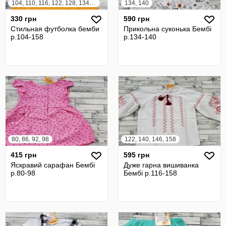
104, 110, 116, 122, 128, 134, 140, 146, 152, 158
134, 140
330 грн
590 грн
Стильная футболка бемби
Прикольна суконька Бембі
р.104-158
р.134-140
80, 86, 92, 98
122, 140, 146, 158
415 грн
595 грн
Яскравий сарафан Бембі
Дуже гарна вишиванка
р.80-98
Бембі р.116-158