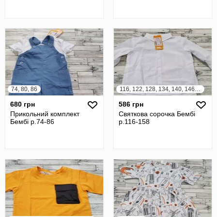
74, 80, 86
116, 122, 128, 134, 140, 146, 152, 158
680 грн
586 грн
Прикольний комплект
Святкова сорочка Бембі
Бембі р.74-86
р.116-158