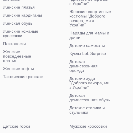
з України"
Женские платья
Женские спортивные
Женские кардиганы
костюмы "Доброго
вечора, ми з
Женская обувь
України"
Женские кожаные
Наряды для мамы и
кроссовки
дочки
Плитоноски
Детские самокаты
Женские
Куклы LoL Surprise
повседневные
платья
Детская
демисезонная
Женские кофты
одежда
Тактические рюкзаки
Детские худи
"Доброго вечора, ми
з України"
Детская
демисезонная обувь
Детские столики и
стульчики
Детские горки
Мужские кроссовки