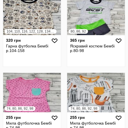
104, 110, 116, 122, 128, 134, 140, 146, 152, 158
80, 86, 92
320 грн
365 грн
Гарна футболка Бембі
Яскравий костюм Бембі
р.104-158
р.80-98
74, 80, 86, 92, 98
74, 80, 86, 92, 98
255 грн
255 грн
Мила футболочка Бембі
Мила футболочка Бембі
р.74-98
р.74-98