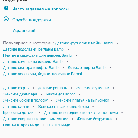
Часто задаваемые вопросы
Служба поддержки
Украинский
Популярное в категории:
Детские футболки и майки Bambi
•
Детские водолазки, регланы Bambi
•
Платья и сарафаны для девочек Bambi
•
Детские комплекты одежды Bambi
•
Детские свитера и кофты Bambi
•
Детские шорты Bambi
•
Детские человечки, бодики, песочники Bambi
Детские кофты
•
Детские регланы
•
Женские футболки
•
Женские джемпера
•
Банты для волос
•
Женские брюки в полоску
•
Женские платья на выпускной
•
Детские куртки
•
Женские классические брюки
•
Кроссовки детские
•
Детские новогодние спортивные костюмы
•
Детские спортивные костюмы мягкие
•
Женские безрукавки
•
Платья в горох миди
•
Платья миди