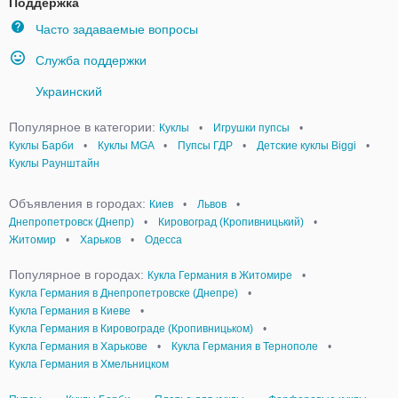
Поддержка
Часто задаваемые вопросы
Служба поддержки
Украинский
Популярное в категории:
Куклы
•
Игрушки пупсы
•
Куклы Барби
•
Куклы MGA
•
Пупсы ГДР
•
Детские куклы Biggi
•
Куклы Раунштайн
Объявления в городах:
Киев
•
Львов
•
Днепропетровск (Днепр)
•
Кировоград (Кропивницький)
•
Житомир
•
Харьков
•
Одесса
Популярное в городах:
Кукла Германия в Житомире
•
Кукла Германия в Днепропетровске (Днепре)
•
Кукла Германия в Киеве
•
Кукла Германия в Кировограде (Кропивницьком)
•
Кукла Германия в Харькове
•
Кукла Германия в Тернополе
•
Кукла Германия в Хмельницком