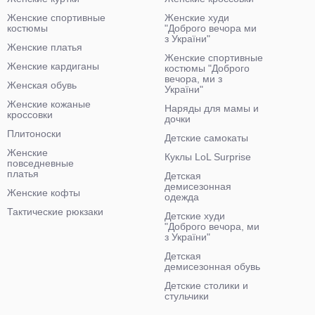
Женские спортивные
Женские худи
костюмы
"Доброго вечора ми
з України"
Женские платья
Женские спортивные
Женские кардиганы
костюмы "Доброго
вечора, ми з
Женская обувь
України"
Женские кожаные
Наряды для мамы и
кроссовки
дочки
Плитоноски
Детские самокаты
Женские
Куклы LoL Surprise
повседневные
платья
Детская
демисезонная
Женские кофты
одежда
Тактические рюкзаки
Детские худи
"Доброго вечора, ми
з України"
Детская
демисезонная обувь
Детские столики и
стульчики