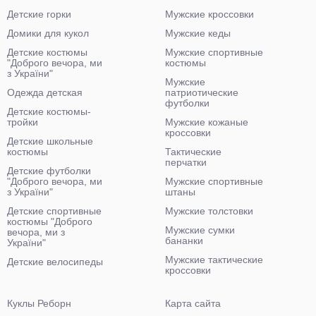
Детские горки
Мужские кроссовки
Домики для кукол
Мужские кеды
Детские костюмы
Мужские спортивные
"Доброго вечора, ми
костюмы
з України"
Мужские
Одежда детская
патриотические
футболки
Детские костюмы-
тройки
Мужские кожаные
кроссовки
Детские школьные
костюмы
Тактические
перчатки
Детские футболки
"Доброго вечора, ми
Мужские спортивные
з України"
штаны
Детские спортивные
Мужские толстовки
костюмы "Доброго
Мужские сумки
вечора, ми з
бананки
України"
Мужские тактические
Детские велосипеды
кроссовки
Куклы Реборн
Карта сайта