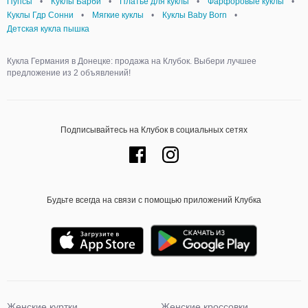
Пупсы
•
Куклы Барби
•
Платье для куклы
•
Фарфоровые куклы
•
Куклы Гдр Сонни
•
Мягкие куклы
•
Куклы Baby Born
•
Детская кукла пышка
Кукла Германия в Донецке: продажа на Клубок. Выбери лучшее
предложение из 2 объявлений!
Подписывайтесь на Клубок в социальных сетях
Будьте всегда на связи с помощью приложений Клубка
Женские куртки
Женские кроссовки