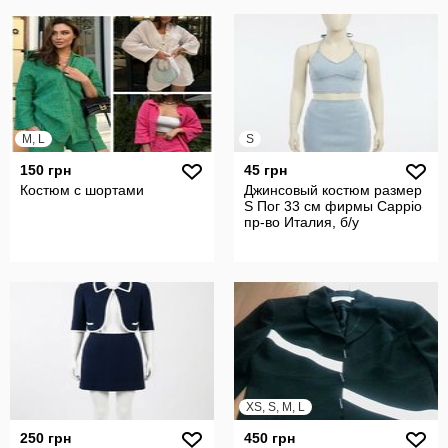
M, L
S
150 грн
45 грн
Костюм с шортами
Джинсовый костюм размер
S Пог 33 см фирмы Cappio
пр-во Италия, б/у
XS, S, M, L
250 грн
450 грн