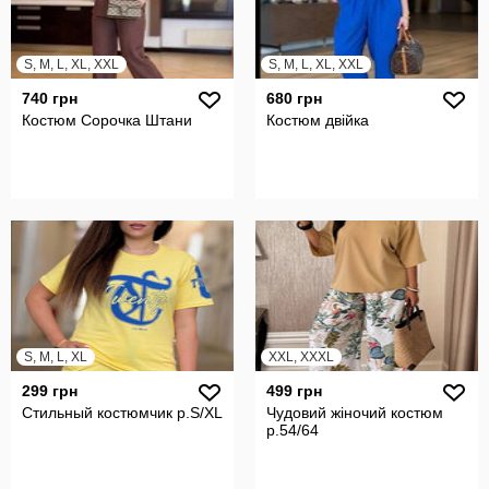
S, M, L, XL, XXL
S, M, L, XL, XXL
740 грн
680 грн
Костюм Сорочка Штани
Костюм двійка
S, M, L, XL
XXL, XXXL
299 грн
499 грн
Стильный костюмчик р.S/XL
Чудовий жіночий костюм
р.54/64