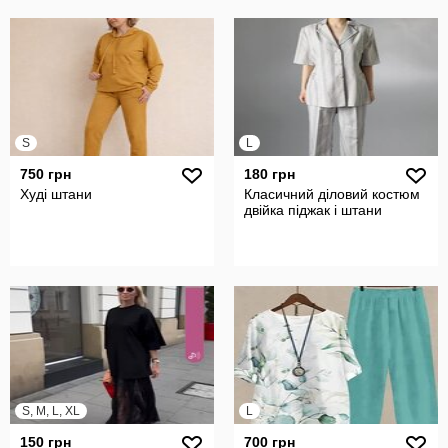
S
L
750 грн
180 грн
Худі штани
Класичний діловий костюм
двійка піджак і штани
S, M, L, XL
L
150 грн
700 грн