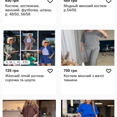
650 грн
489 грн
Костюм, костюмчик,
Модный женский костюм
женский, футболка, штаны,
р.54/56
р. 48/50, 56/58
S, M, L, XL, XXL
725 грн
700 грн
Жіночий літній костюм
Костюм жіночий з жатої
сорочка та шорти
тканини