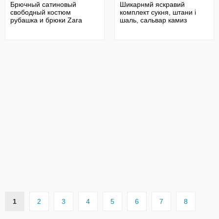
Брючный сатиновый
Шикарнмй яскравий
свободный костюм
комплект сукня, штани і
рубашка и брюки Zara
шаль, сальвар камиз
1
2
3
4
5
6
7
8