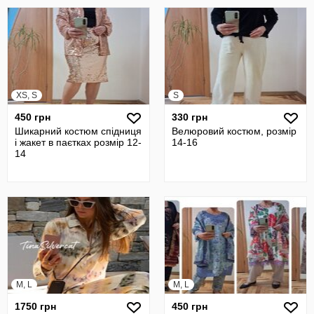
XS, S
S
450 грн
330 грн
Шикарний костюм спідниця
Велюровий костюм, розмір
і жакет в паєтках розмір 12-
14-16
14
M, L
M, L
1750 грн
450 грн