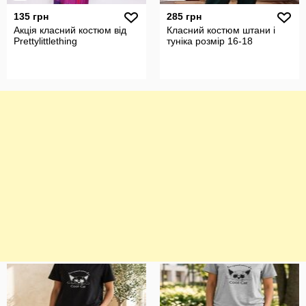
135 грн
285 грн
Акція класний костюм від
Класний костюм штани і
Prettylittlething
туніка розмір 16-18