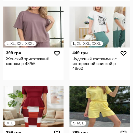
L, XL, XXL, XXXL
L, XL, XXL, XXXL
399 грн
449 грн
Женский трикотажный
Чудесный костюмчик с
костюм р.48/56
интересной спинкой р
48/62
M, L
S, M, L
399 грн
289 грн