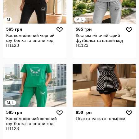
M
M, L
565 грн
565 грн
Костюм жіночий чорний
Костюм жіночий сірий
футболка та штани код
футболка та штани код
П1123
П1123
M, L
565 грн
650 грн
Костюм жіночий зелений
Плаття туніка з гольфом
футболка та штани код
П1123