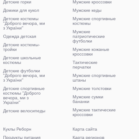
Детские горки
Мужские кроссовки
Домики для кукол
Мужские кеды
Детские костюмы
Мужские спортивные
"Доброго вечора, ми
костюмы
з України"
Мужские
Одежда детская
патриотические
футболки
Детские костюмы-
тройки
Мужские кожаные
кроссовки
Детские школьные
костюмы
Тактические
перчатки
Детские футболки
"Доброго вечора, ми
Мужские спортивные
з України"
штаны
Детские спортивные
Мужские толстовки
костюмы "Доброго
Мужские сумки
вечора, ми з
бананки
України"
Мужские тактические
Детские велосипеды
кроссовки
Куклы Реборн
Карта сайта
Продукты питания
Карта регионов