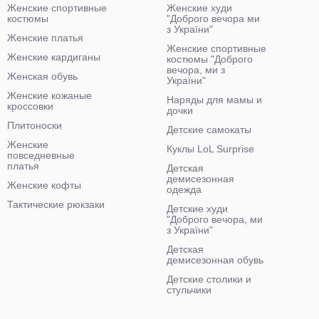
Женские спортивные
Женские худи
костюмы
"Доброго вечора ми
з України"
Женские платья
Женские спортивные
Женские кардиганы
костюмы "Доброго
вечора, ми з
Женская обувь
України"
Женские кожаные
Наряды для мамы и
кроссовки
дочки
Плитоноски
Детские самокаты
Женские
Куклы LoL Surprise
повседневные
платья
Детская
демисезонная
Женские кофты
одежда
Тактические рюкзаки
Детские худи
"Доброго вечора, ми
з України"
Детская
демисезонная обувь
Детские столики и
стульчики