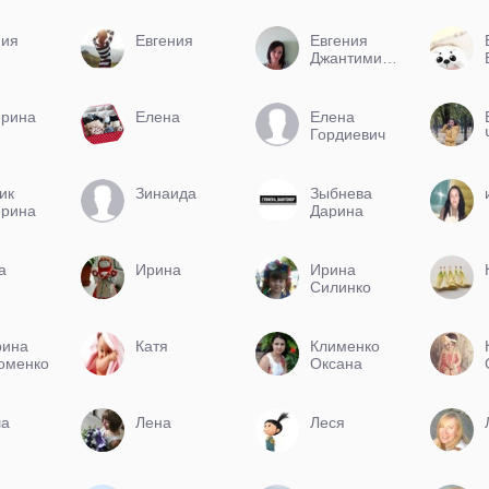
ния
Евгения
Евгения
Джантимирова
ерина
Елена
Елена
Гордиевич
ик
Зинаида
Зыбнева
ерина
Дарина
а
Ирина
Ирина
Силинко
рина
Катя
Клименко
оменко
Оксана
а
Лена
Леся