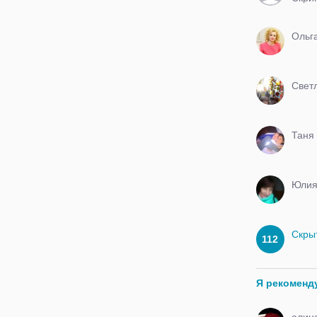
Ольг
Свет
Таня
Юли
Скры
112
Я рекоменд
алин