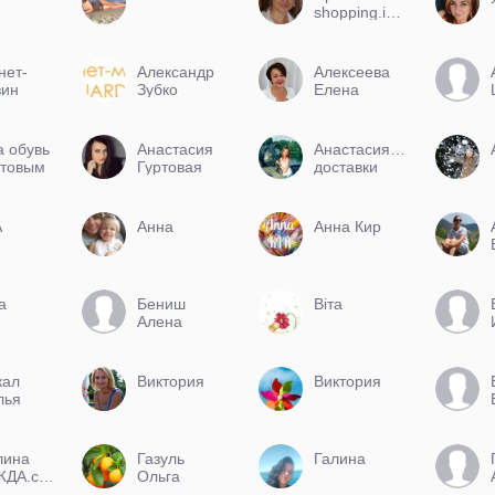
shopping.in.ua
нет-
Александр
Алексеева
зин
Зубко
Елена
я
Nanogu.com.ua
а обувь
Анастасия
Анастасия(оплата
птовым
Гуртовая
доставки
м
при
получении)
А
Анна
Анна Кир
а
Бениш
Віта
Алена
кал
Виктория
Виктория
лья
лина
Газуль
Галина
ОДЕЖДА.com
Ольга
Валериевна