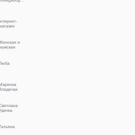
Інтернет-
магазин
взуття
Nanogu.com.ua
Женская и
мужская
обувь от
Alines
Люба
Маринка
Владечак
Светлана
Удичка
Татьяна