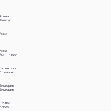
Алёна
Шевчук
Анна
Анна
Вышнякова
Валентина
Ильченко
Виктория
Виктория
Гнатюк
Алиса