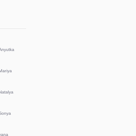
Anyutka
Mariya
Natalya
Sonya
yana