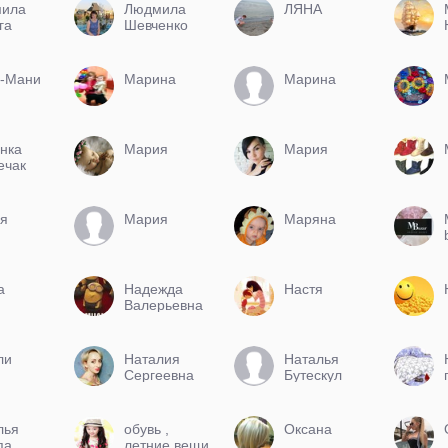
ила
Людмила
ЛЯНА
га
Шевченко
-Мани
Марина
Марина
нка
Мария
Мария
ечак
я
Мария
Маряна
а
Надежда
Настя
Валерьевна
ли
Наталия
Наталья
Сергеевна
Бутескул
лья
обувь ,
Оксана
па
летние вещи