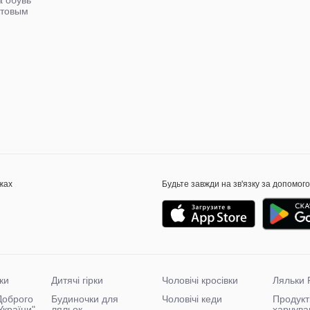
птовым
м
жах
Будьте завжди на зв'язку за допомог
ки
Дитячі гірки
Чоловічі кросівки
Ляльки 
"Доброго
Будиночки для
Чоловічі кеди
Продукт
України"
ляльок
харчува