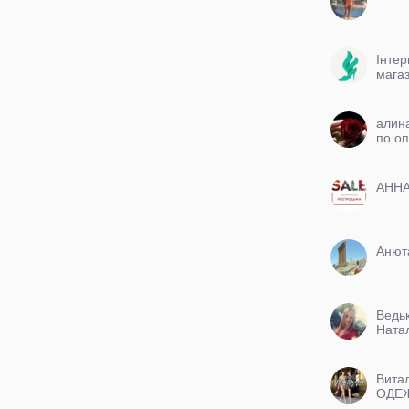
Інтер
мага
взутт
алин
по о
цена
АНН
Анют
Ведь
Ната
Вита