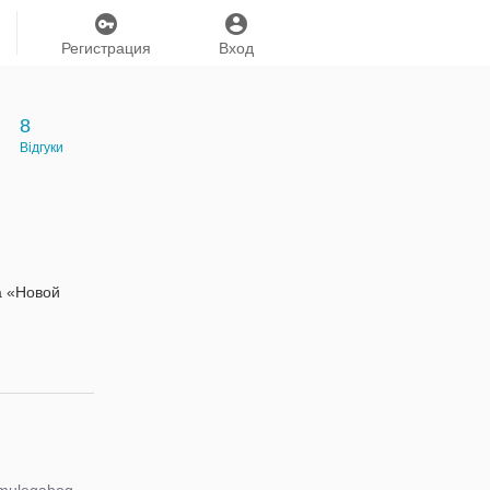
Регистрация
Вход
8
Відгуки
а «Новой
mulegabogdanka