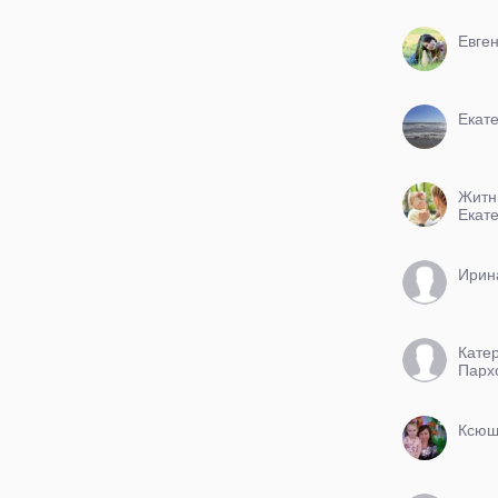
Евге
Екат
Житн
Екат
Ирин
Кате
Парх
Ксюш