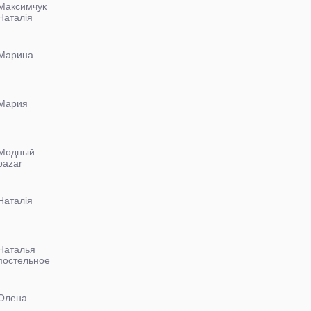
Максимчук
Наталія
Марина
Мария
Модный
bazar
Наталія
Наталья
постельное
белье
Олена