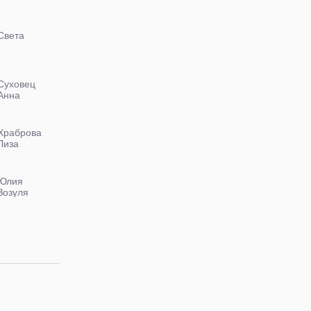
Света
Суховец
Анна
Храброва
Лиза
Юлия
Зозуля