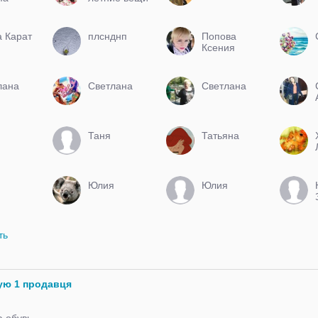
по низкой
цене
а Карат
плснднп
Попова
Ксения
лана
Светлана
Светлана
Таня
Татьяна
я
Юлия
Юлия
ть
ую 1 продавця
а обувь