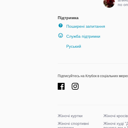
по о
цена
Підтримка
Поширені запитання
Служба підтримки
Руський
Підписуйтесь на Клубок в соціальних мере
Жіночі куртки
Жіночі кросів
Жіночі спортивні
Жіночі худі 
костюми
вечора ми з 