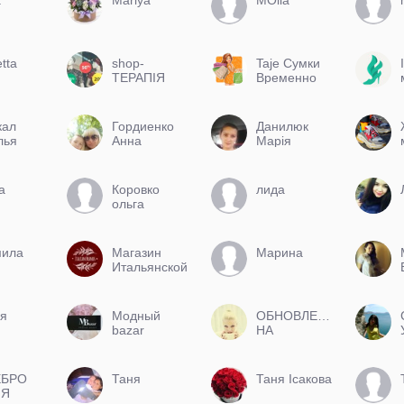
etta
shop-
Taje Сумки
ТЕРАПІЯ
Временно
не работает
кал
Гордиенко
Данилюк
лья
Анна
Марія
а
Коровко
лида
ольга
ила
Магазин
Марина
Итальянской
обуви
Italiano.Brands
я
Модный
ОБНОВЛЕНИЯ
bazar
НА
ПОСТОЯННОЙ
ОСНОВЕ
ЕБРО
Таня
Таня Ісакова
ИЯ