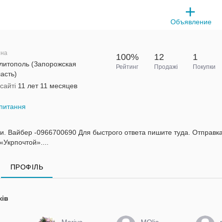
Объявление
ина
100%
12
1
литополь (Запорожская
Рейтинг
Продажі
Покупки
асть)
сайті
11 лет 11 месяцев
питання
ии. Вайбер -0966700690 Для быстрого ответа пишите туда. Отправк
«Укрпочтой»....
ПРОФІЛЬ
ків
a
Mariya
MOlia