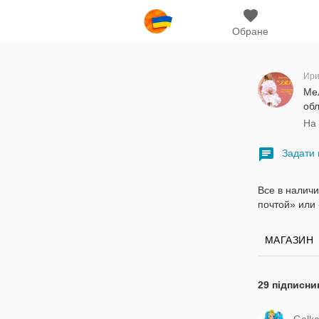
Обране
Ир
Ме
обл
На 
Задати 
Все в налич
почтой» или 
МАГАЗИН
29 підписни
Galk