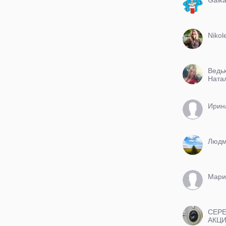
Nikol
Ведь
Ната
Ирин
Людм
Мари
СЕР
АКЦ