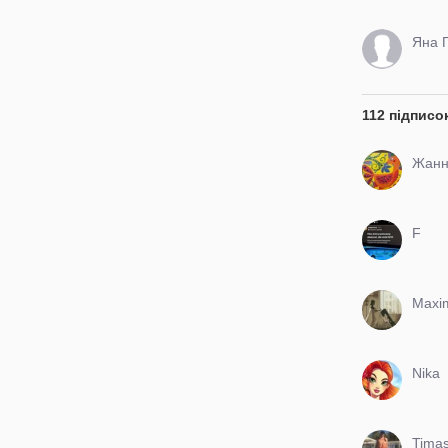
ЮРИ
Яна 
112 підписо
Жанн
F
Maxi
Nika
Tima