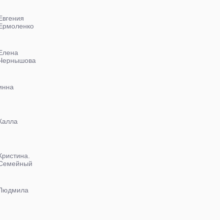
Евгения
Ермоленко
Елена
Чернышова
инна
Калла
Кристина.
Семейный
шоппинг.
Людмила