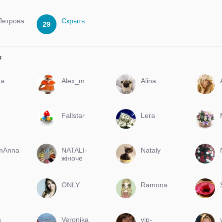
Й
Петрова
Скрыть
29
к
а
Alex_m
Alina
Fallstar
Lera
mAnna
NATALI-
Nataly
жіноче
ВЗУТТЯ, та
ОДЯГ
ONLY
Ramona
s
Veronika
vip-