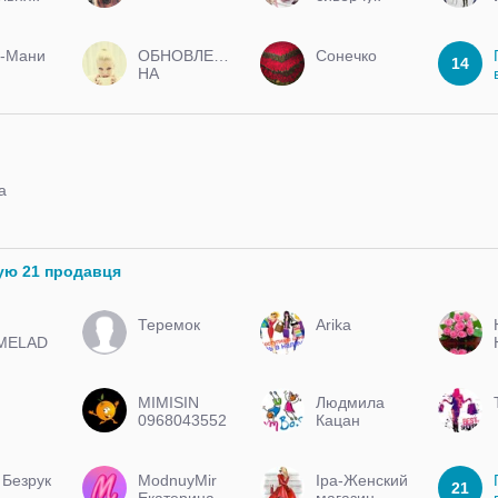
(есть в вк)
-Мани
ОБНОВЛЕНИЯ
Сонечко
14
НА
ПОСТОЯННОЙ
ОСНОВЕ
а
ую 21 продавця
Теремок
Arika
MELAD
MIMISIN
Людмила
0968043552
Кацан
Viber
 Безрук
МodnuyМir
Іра-Женский
21
Екатерина
магазин