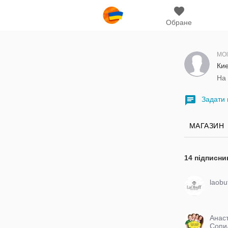
Обране
MOl
Кие
На 
Задати 
МАГАЗИН
14 підписни
laobu
Анас
Сопи