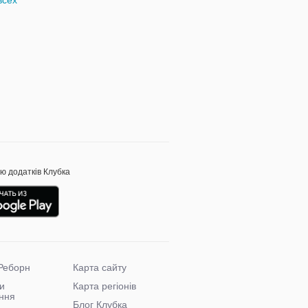
ою додатків Клубка
Реборн
Карта сайту
и
Карта регіонів
ння
Блог Клубка