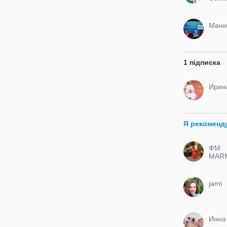
Мани
1 підписка
Ирин
Я рекоменд
ФМ
MAR
jami
Инна