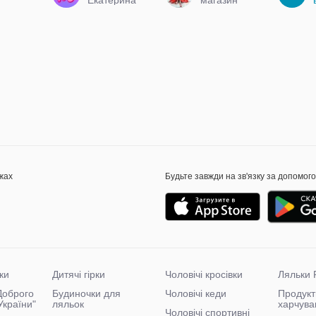
обуви
жах
Будьте завжди на зв'язку за допомог
ки
Дитячі гірки
Чоловічі кросівки
Ляльки 
"Доброго
Будиночки для
Чоловічі кеди
Продукт
України"
ляльок
харчува
Чоловічі спортивні