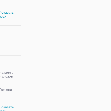
0988832523
Показать
всех
Наталя .
Наложки
немає
Татьяна
Показать
всех