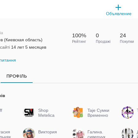
Объявление
ia
100%
0
24
в (Киевская область)
Рейтинг
Продажі
Покупки
сайті
14 лет 5 месяцев
питання
ПРОФІЛЬ
ків
ff
Shop
Taje Сумки
Metelica
Временно
не работает
тасия
Виктория
Галина.
льняк
сиверчук