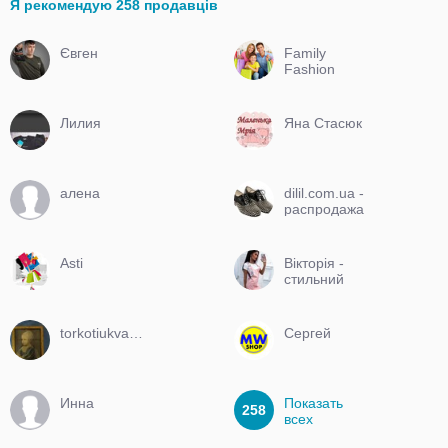
Я рекомендую 258 продавців
Євген
Family
Fashion
Лилия
Яна Стасюк
алена
dilil.com.ua -
распродажа
обуви
Asti
Вікторія -
стильний
одяг, якісне
взуття!!!https://
torkotiukvalya
Сергей
Инна
Показать
258
всех