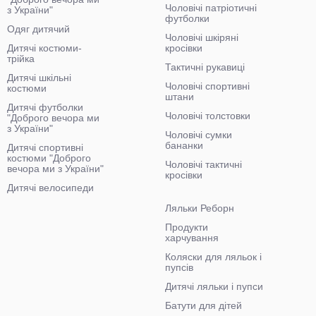
Чоловічі патріотичні
з України"
футболки
Одяг дитячий
Чоловічі шкіряні
Дитячі костюми-
кросівки
трійка
Тактичні рукавиці
Дитячі шкільні
Чоловічі спортивні
костюми
штани
Дитячі футболки
Чоловічі толстовки
"Доброго вечора ми
з України"
Чоловічі сумки
бананки
Дитячі спортивні
костюми "Доброго
Чоловічі тактичні
вечора ми з України"
кросівки
Дитячі велосипеди
Ляльки Реборн
Продукти
харчування
Коляски для ляльок і
пупсів
Дитячі ляльки і пупси
Батути для дітей