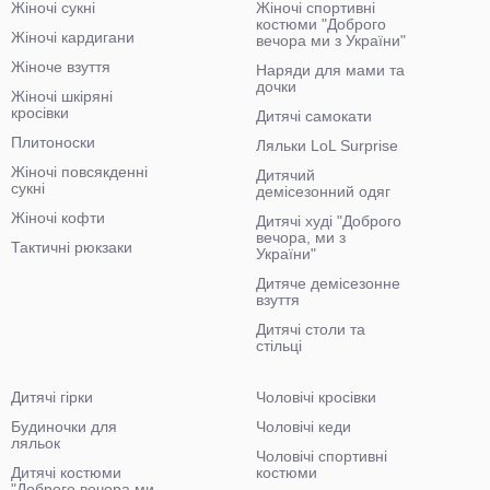
Жіночі сукні
Жіночі спортивні
костюми "Доброго
Жіночі кардигани
вечора ми з України"
Жіноче взуття
Наряди для мами та
дочки
Жіночі шкіряні
кросівки
Дитячі самокати
Плитоноски
Ляльки LoL Surprise
Жіночі повсякденні
Дитячий
сукні
демісезонний одяг
Жіночі кофти
Дитячі худі "Доброго
вечора, ми з
Тактичні рюкзаки
України"
Дитяче демісезонне
взуття
Дитячі столи та
стільці
Дитячі гірки
Чоловічі кросівки
Будиночки для
Чоловічі кеди
ляльок
Чоловічі спортивні
Дитячі костюми
костюми
"Доброго вечора ми