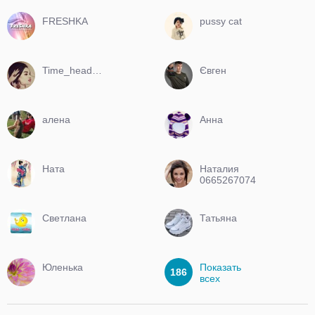
FRESHKA
pussy cat
Time_head_dress
Євген
алена
Анна
Ната
Наталия
0665267074
мой вайбер
Светлана
Татьяна
Юленька
Показать
186
всех