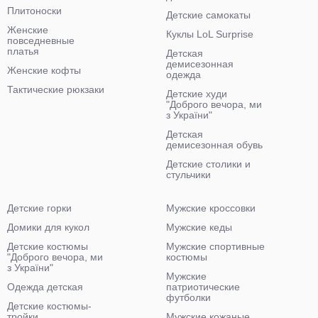
Плитоноски
Детские самокаты
Женские
Куклы LoL Surprise
повседневные
платья
Детская
демисезонная
Женские кофты
одежда
Тактические рюкзаки
Детские худи
"Доброго вечора, ми
з України"
Детская
демисезонная обувь
Детские столики и
стульчики
Детские горки
Мужские кроссовки
Домики для кукол
Мужские кеды
Детские костюмы
Мужские спортивные
"Доброго вечора, ми
костюмы
з України"
Мужские
Одежда детская
патриотические
футболки
Детские костюмы-
тройки
Мужские кожаные