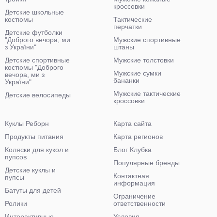
кроссовки
Детские школьные
костюмы
Тактические
перчатки
Детские футболки
"Доброго вечора, ми
Мужские спортивные
з України"
штаны
Детские спортивные
Мужские толстовки
костюмы "Доброго
Мужские сумки
вечора, ми з
бананки
України"
Мужские тактические
Детские велосипеды
кроссовки
Куклы Реборн
Карта сайта
Продукты питания
Карта регионов
Коляски для кукол и
Блог Клубка
пупсов
Популярные бренды
Детские куклы и
Контактная
пупсы
информация
Батуты для детей
Ограничение
Ролики
ответственности
Интерактивные
Условия