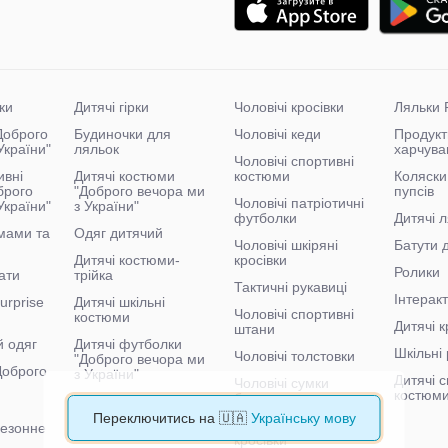
ки
Дитячі гірки
Чоловічі кросівки
Ляльки 
"Доброго
Будиночки для
Чоловічі кеди
Продукт
України"
ляльок
харчува
Чоловічі спортивні
ивні
Дитячі костюми
костюми
Коляски
брого
"Доброго вечора ми
пупсів
Чоловічі патріотичні
України"
з України"
футболки
Дитячі л
мами та
Одяг дитячий
Чоловічі шкіряні
Батути 
Дитячі костюми-
кросівки
Ролики
ати
трійка
Тактичні рукавиці
Інтеракт
urprise
Дитячі шкільні
Чоловічі спортивні
костюми
Дитячі к
штани
й одяг
Дитячі футболки
Шкільні 
Чоловічі толстовки
"Доброго вечора ми
"Доброго
з України"
Дитячі с
Чоловічі сумки
костюм
бананки
Дитячі спортивні
костюми "Доброго
Переключитись на 🇺🇦
Українську мову
Чоловічі тактичні
сезонне
вечора ми з України"
кросівки