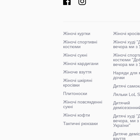
Жіночі куртки
Жіночі кросів
Жіночі спортивні
Жіночі худі 
костюми
вечора ми з 
Жіночі сукні
Жіночі спорт
костюми "До
Жіночі кардигани
вечора ми з 
Жіноче взуття
Наряди для 
дочки
Жіночі шкіряні
кросівки
Дитячі самок
Плитоноски
Ляльки LoL S
Жіночі повсякденні
Дитячий
сукні
демісезонни
Жіночі кофти
Дитячі худі 
вечора, ми з
Тактичні рюкзаки
України"
Дитяче демі
взуття