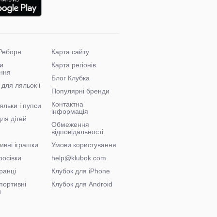
Реборн
Карта сайту
и
Карта регіонів
ння
Блог Клубка
 для ляльок і
Популярні бренди
Контактна
яльки і пупси
інформація
для дітей
Обмеження
відповідальності
ивні іграшки
Умови користування
росівки
help@klubok.com
ранці
Клубок для iPhone
портивні
Клубок для Android
и