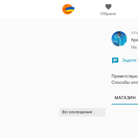
Обране
ИР
Кре
На 
Задати 
Приветствую 
Способы опла
МАГАЗИН
Всі оголошення