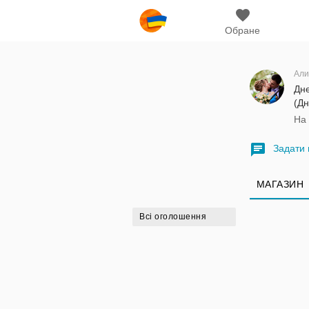
Обране
Али
Дн
(Дн
На 
Задати 
МАГАЗИН
Всі оголошення