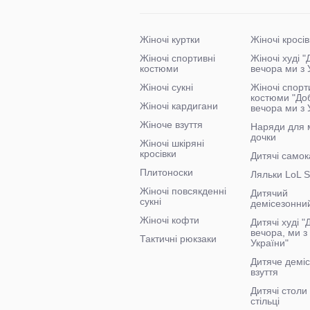
Жіночі куртки
Жіночі кросів
Жіночі спортивні
Жіночі худі 
костюми
вечора ми з 
Жіночі сукні
Жіночі спорт
костюми "До
Жіночі кардигани
вечора ми з 
Жіноче взуття
Наряди для 
дочки
Жіночі шкіряні
кросівки
Дитячі самок
Плитоноски
Ляльки LoL S
Жіночі повсякденні
Дитячий
сукні
демісезонни
Жіночі кофти
Дитячі худі 
вечора, ми з
Тактичні рюкзаки
України"
Дитяче демі
взуття
Дитячі столи
стільці