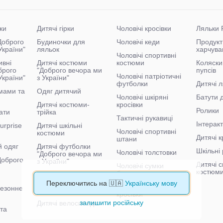
ки
Дитячі гірки
Чоловічі кросівки
Ляльки 
"Доброго
Будиночки для
Чоловічі кеди
Продукт
України"
ляльок
харчува
Чоловічі спортивні
ивні
Дитячі костюми
костюми
Коляски
брого
"Доброго вечора ми
пупсів
Чоловічі патріотичні
України"
з України"
футболки
Дитячі л
мами та
Одяг дитячий
Чоловічі шкіряні
Батути 
Дитячі костюми-
кросівки
Ролики
ати
трійка
Тактичні рукавиці
Інтеракт
urprise
Дитячі шкільні
Чоловічі спортивні
костюми
Дитячі к
штани
й одяг
Дитячі футболки
Шкільні 
Чоловічі толстовки
"Доброго вечора ми
"Доброго
з України"
Дитячі с
Чоловічі сумки
костюм
бананки
Дитячі спортивні
костюми "Доброго
Переключитись на 🇺🇦
Українську мову
Чоловічі тактичні
сезонне
вечора ми з України"
кросівки
залишити російську
Дитячі велосипеди
 та