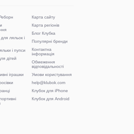
Реборн
Карта сайту
и
Карта регіонів
ння
Блог Клубка
 для ляльок і
Популярні бренди
Контактна
яльки і пупси
інформація
для дітей
Обмеження
відповідальності
ивні іграшки
Умови користування
росівки
help@klubok.com
ранці
Клубок для iPhone
портивні
Клубок для Android
и