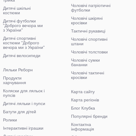
трійка
Чоловічі патріотичні
Дитячі шкільні
футболки
костюми
Чоловічі шкіряні
Дитячі футболки
кросівки
"Доброго вечора ми
з України"
Тактичні рукавиці
Дитячі спортивні
Чоловічі спортивні
костюми "Доброго
штани
вечора ми з України"
Чоловічі толстовки
Дитячі велосипеди
Чоловічі сумки
бананки
Ляльки Реборн
Чоловічі тактичні
кросівки
Продукти
харчування
Коляски для ляльок і
Карта сайту
пупсів
Карта регіонів
Дитячі ляльки і пупси
Блог Клубка
Батути для дітей
Популярні бренди
Ролики
Контактна
Інтерактивні іграшки
інформація