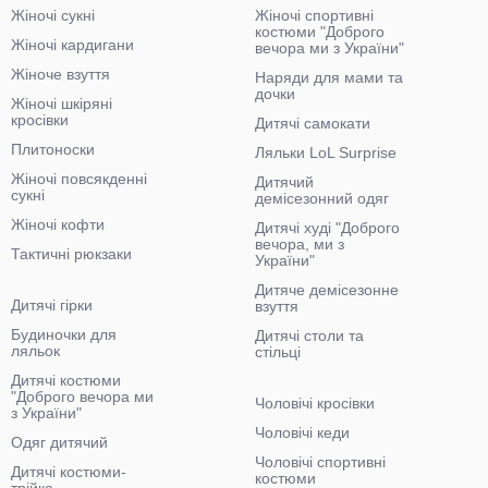
Жіночі сукні
Жіночі спортивні
костюми "Доброго
Жіночі кардигани
вечора ми з України"
Жіноче взуття
Наряди для мами та
дочки
Жіночі шкіряні
кросівки
Дитячі самокати
Плитоноски
Ляльки LoL Surprise
Жіночі повсякденні
Дитячий
сукні
демісезонний одяг
Жіночі кофти
Дитячі худі "Доброго
вечора, ми з
Тактичні рюкзаки
України"
Дитяче демісезонне
Дитячі гірки
взуття
Будиночки для
Дитячі столи та
ляльок
стільці
Дитячі костюми
"Доброго вечора ми
Чоловічі кросівки
з України"
Чоловічі кеди
Одяг дитячий
Чоловічі спортивні
Дитячі костюми-
костюми