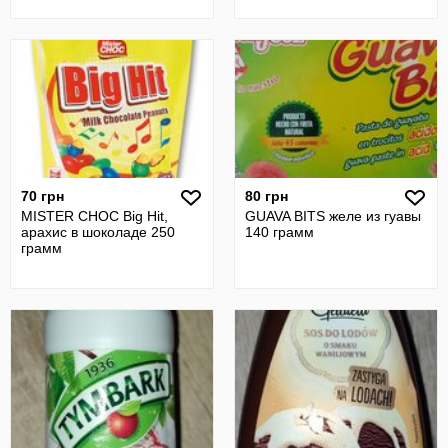
70 грн
80 грн
MISTER CHOC Big Hit,
GUAVA BITS желе из гуавы
арахис в шоколаде 250
140 грамм
грамм