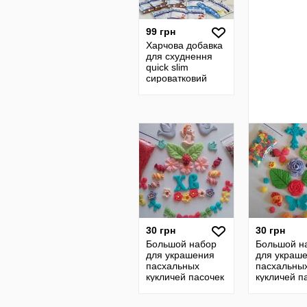
99 грн
Харчова добавка
для схуднення
quick slim
сироватковий
протеїновий
коктейль
Туреччина для
похудения
30 грн
30 грн
Большой набор
Большой н
для украшения
для украш
пасхальных
пасхальны
кукличей пасочек
кукличей п