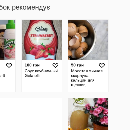
бок рекомендує
100 грн
50 грн
Соус клубничный
Молотая яичная
о 6
Gelatelli
скорлупа,
кальций для
щенков,
подкормка для
растений