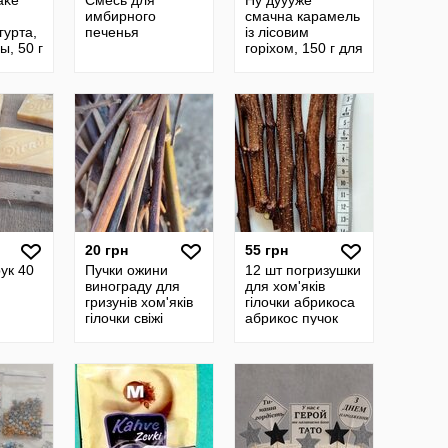
ake
Смесь для
Ну дуууже
имбирного
смачна карамель
гурта,
печенья
із лісовим
ы, 50 г
горіхом, 150 г для
млинців,
десертів,
морозива та ін
20 грн
55 грн
ук 40
Пучки ожини
12 шт погризушки
винограду для
для хом'яків
гризунів хом'яків
гілочки абрикоса
гілочки свіжі
абрикос пучок
фруктові плодові
корм папуг
їжа корм вишня
шиншили
черешня
гризунець дерево