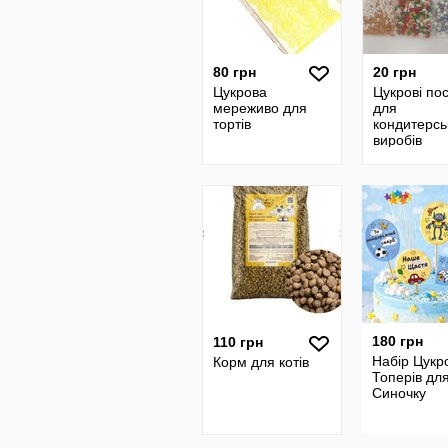
80 грн
20 грн
Цукрова
Цукрові по
мереживо для
для
тортів
кондитерсь
виробів
180 грн
110 грн
Набір Цукр
Корм для котів
Топерів для
Синочку