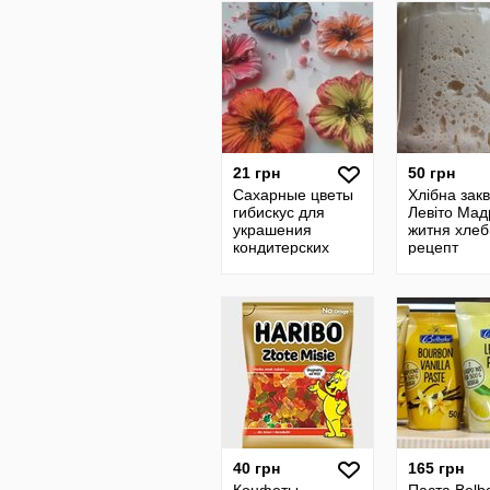
21 грн
50 грн
Сахарные цветы
Хлібна зак
гибискус для
Левіто Мад
украшения
житня хле
кондитерских
рецепт
изделий Цена за
бездрожже
5 шт
хлеба купи
выпечки р
40 грн
165 грн