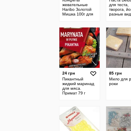
Конфеты
Паста Belb
жевательные
для теста,
Haribo Золотой
творога, йо
Мишка 100г для
разные вид
детей и взрослых
24 грн
85 грн
Пикантный
Мило для р
жидкий маринад
роки
для мяса.
Примат 79 г