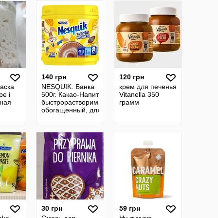
штучно
140 грн
120 грн
васка
NESQUIK. Банка
крем для печенья
ре і
500г. Какао-Напиток
Vitanella 350
бная
быстрорастворимый,
грамм
обогащенный, для
вого
питания детей
ть для
дошкольного и ш
жаная
30 грн
59 грн