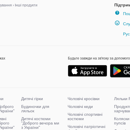
Підтри
чування
›
Інші продукти
Пош
Слу
Рус
жах
Будьте завжди на зв'язку за допомог
ки
Дитячі гірки
Чоловічі кросівки
Ляльки 
"Доброго
Будиночки для
Чоловічі кеди
Продукт
України"
ляльок
харчува
Чоловічі спортивні
ивні
Дитячі костюми
костюми
Коляски 
брого
"Доброго вечора ми
пупсів
Чоловічі патріотичні
України"
з України"