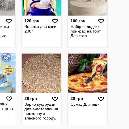
120 грн
100 грн
сипки
Вершки для кави
Набір солодких
200г
прикрас на торт
ких
Для тата
28 грн
20 грн
ових
Зерно кукурудзи
Суміш Для піци
 тортів
для виготовлення
попкорну з
власного городу.