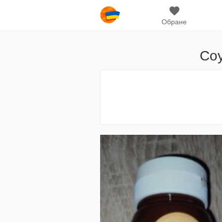
Обране
Соу