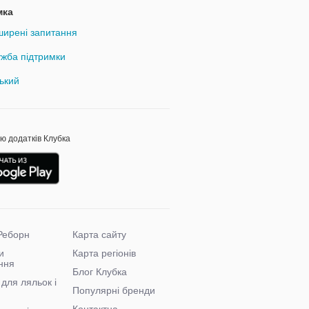
мка
ирені запитання
жба підтримки
ький
ою додатків Клубка
Реборн
Карта сайту
и
Карта регіонів
ння
Блог Клубка
для ляльок і
Популярні бренди