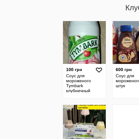
Клу
100 грн
600 грн
Соус для
Соус для
мороженого
мороженог
Tymbark
штук
клубничный
десертный 200
грамм