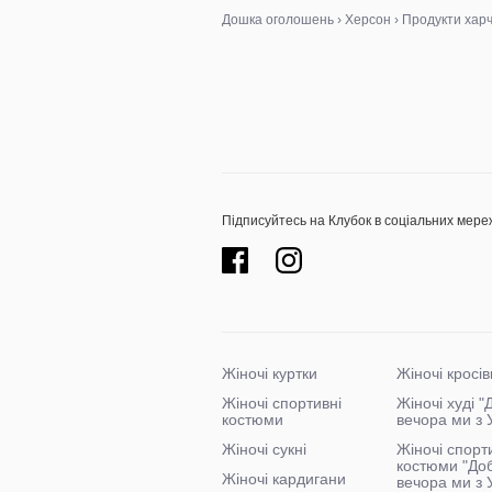
Дошка оголошень
›
Херсон
›
Продукти хар
Підписуйтесь на Клубок в соціальних мере
Жіночі куртки
Жіночі кросів
Жіночі спортивні
Жіночі худі 
костюми
вечора ми з 
Жіночі сукні
Жіночі спорт
костюми "До
Жіночі кардигани
вечора ми з 