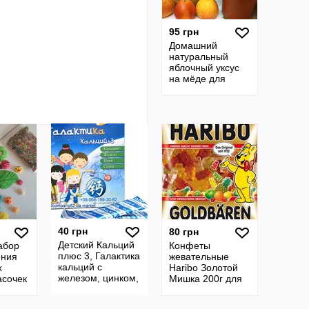
95 грн
Домашний
натуральный
яблочный уксус
на мёде для
похудения.
Бездрожжевой.
40 грн
80 грн
Детский Кальций
абор
Конфеты
плюс 3, Галактика
ения
жевательные
кальций с
х
Haribo Золотой
железом, цинком,
асочек
Мишка 200г для
селеном. Кальций
детей и взрослых
для детей по-