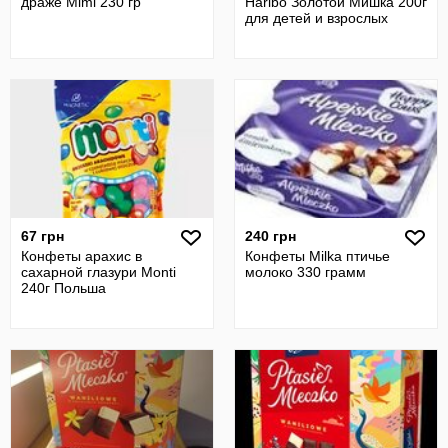
драже Mimi 230 гр
Haribo Золотой Мишка 200г
для детей и взрослых
67 грн
240 грн
Конфеты арахис в
Конфеты Milka птичье
сахарной глазури Monti
молоко 330 грамм
240г Польша