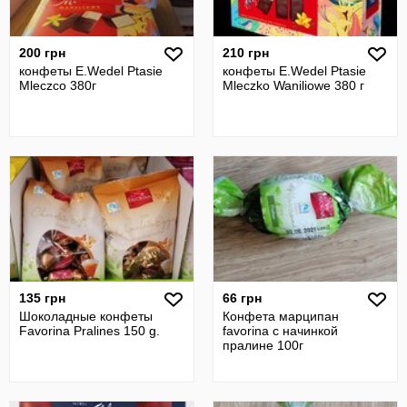
200 грн
210 грн
конфеты E.Wedel Ptasie
конфеты E.Wedel Ptasie
Mleczco 380г
Mleczko Waniliowe 380 г
135 грн
66 грн
Шоколадные конфеты
Конфета марципан
Favorina Pralines 150 g.
favorina с начинкой
пралине 100г