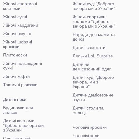
Жіночі спортивні
Жіночі худі "Доброго
костюми
вечора ми з України"
Жіночі сукні
Жіночі спортивні
костюми "Доброго
Жіночі кардигани
вечора ми з України"
Жіноче взуття
Наряди для мами та
дочки
Жіночі шкіряні
кросівки
Дитячі самокати
Плитоноски
Ляльки LoL Surprise
Жіночі повсякденні
Дитячий
сукні
демісезонний одяг
Жіночі кофти
Дитячі худі "Доброго
вечора, ми з
Тактичні рюкзаки
України"
Дитяче демісезонне
Дитячі гірки
взуття
Будиночки для
Дитячі столи та
ляльок
стільці
Дитячі костюми
"Доброго вечора ми
Чоловічі кросівки
з України"
Чоловічі кеди
Одяг дитячий