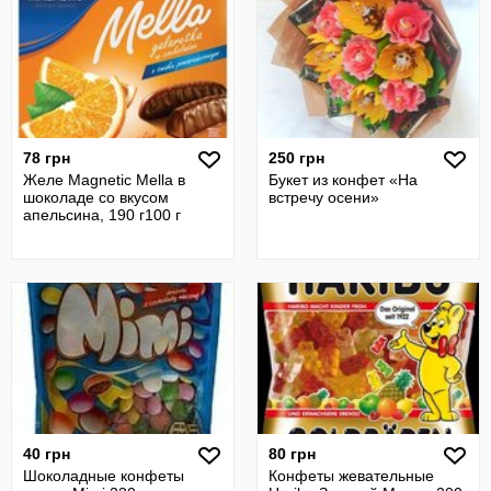
78 грн
250 грн
Желе Magnetic Mella в
Букет из конфет «На
шоколаде со вкусом
встречу осени»
апельсина, 190 г100 г
40 грн
80 грн
Шоколадные конфеты
Конфеты жевательные