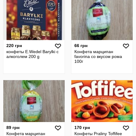
220 грн
66 грн
конфеты E.Wedel Вarylki с
Конфета марципан
алкоголем 200 g
favorina со вкусом рома
100г
89 грн
170 грн
Конфета марципан
Конфеты Praliny Toffifee