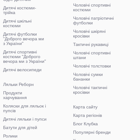
Чоловічі спортивні
Дитячі костюми-
костюми
трійка
Чоловічі патріотичні
Дитячі шкільні
футболки
костюми
Чоловічі шкіряні
Дитячі футболки
кросівки
"Доброго вечора ми
з України"
Тактичні рукавиці
Дитячі спортивні
Чоловічі спортивні
костюми "Доброго
штани
вечора ми з України"
Чоловічі толстовки
Дитячі велосипеди
Чоловічі сумки
бананки
Ляльки Реборн
Чоловічі тактичні
кросівки
Продукти
харчування
Коляски для ляльок і
Карта сайту
пупсів
Карта регіонів
Дитячі ляльки і пупси
Блог Клубка
Батути для дітей
Популярні бренди
Ролики