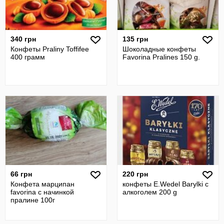
340 грн
135 грн
Конфеты Praliny Toffifee
Шоколадные конфеты
400 грамм
Favorina Pralines 150 g.
66 грн
220 грн
Конфета марципан
конфеты E.Wedel Вarylki с
favorina с начинкой
алкоголем 200 g
пралине 100г