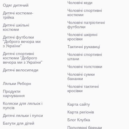
Чоловічі кеди
Одяг дитячий
Чоловічі спортивні
Дитячі костюми-
костюми
трійка
Чоловічі патріотичні
Дитячі шкільні
футболки
костюми
Чоловічі шкіряні
Дитячі футболки
кросівки
"Доброго вечора ми
з України"
Тактичні рукавиці
Дитячі спортивні
Чоловічі спортивні
костюми "Доброго
штани
вечора ми з України"
Чоловічі толстовки
Дитячі велосипеди
Чоловічі сумки
бананки
Ляльки Реборн
Чоловічі тактичні
кросівки
Продукти
харчування
Коляски для ляльок і
Карта сайту
пупсів
Карта регіонів
Дитячі ляльки і пупси
Блог Клубка
Батути для дітей
Популярні бренди