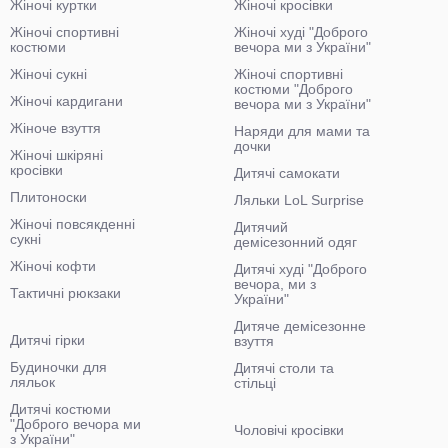
Жіночі куртки
Жіночі кросівки
Жіночі спортивні
Жіночі худі "Доброго
костюми
вечора ми з України"
Жіночі сукні
Жіночі спортивні
костюми "Доброго
Жіночі кардигани
вечора ми з України"
Жіноче взуття
Наряди для мами та
дочки
Жіночі шкіряні
кросівки
Дитячі самокати
Плитоноски
Ляльки LoL Surprise
Жіночі повсякденні
Дитячий
сукні
демісезонний одяг
Жіночі кофти
Дитячі худі "Доброго
вечора, ми з
Тактичні рюкзаки
України"
Дитяче демісезонне
Дитячі гірки
взуття
Будиночки для
Дитячі столи та
ляльок
стільці
Дитячі костюми
"Доброго вечора ми
Чоловічі кросівки
з України"