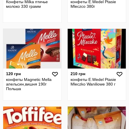
Конфеты Milka птичье
конфеты E.Wedel Ptasie
молоко 330 грамм
Mleczco 380г
120 грн
210 грн
конфеты Magnetic Mella
конфеты E.Wedel Ptasie
апельсин,вишня 190г
Mleczko Waniliowe 380 г
Польша