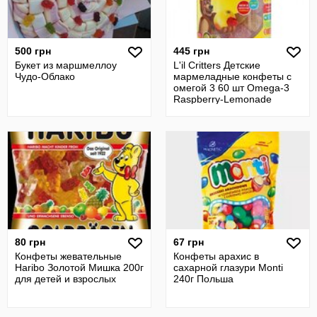
500 грн
445 грн
Букет из маршмеллоу
L'il Critters Детские
Чудо-Облако
мармеладные конфеты с
омегой 3 60 шт Omega-3
Raspberry-Lemonade
Flavors 60 Gum
80 грн
67 грн
Конфеты жевательные
Конфеты арахис в
Haribo Золотой Мишка 200г
сахарной глазури Monti
для детей и взрослых
240г Польша