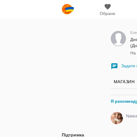
Обране
Еле
Дн
(Дн
На 
Задати 
МАГАЗИН
Я рекоменд
Natea
Підтримка