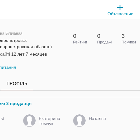
Объявление
на Будчаная
0
0
3
епропетровск
Рейтинг
Продажі
Покупки
епропетровская область)
сайті
12 лет 7 месяцев
питання
ПРОФІЛЬ
ую 3 продавця
st
Екатерина
Наталья
Томчук