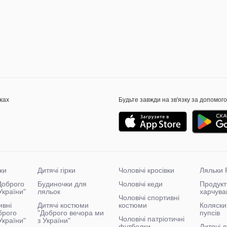
жах
Будьте завжди на зв'язку за допомог
ки
Дитячі гірки
Чоловічі кросівки
Ляльки 
"Доброго
Будиночки для
Чоловічі кеди
Продукт
України"
ляльок
харчува
Чоловічі спортивні
ивні
Дитячі костюми
костюми
Коляски
брого
"Доброго вечора ми
пупсів
Чоловічі патріотичні
України"
з України"
футболки
Дитячі л