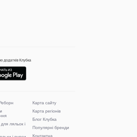
ою додатків Клубка
Реборн
Карта сайту
и
Карта регіонів
ння
Блог Клубка
 для ляльок і
Популярні бренди
Контактна
яльки і пупси