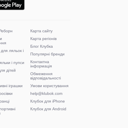
Реборн
Карта сайту
и
Карта регіонів
ння
Блог Клубка
 для ляльок і
Популярні бренди
Контактна
яльки і пупси
інформація
для дітей
Обмеження
відповідальності
ивні іграшки
Умови користування
росівки
help@klubok.com
ранці
Клубок для iPhone
портивні
Клубок для Android
и