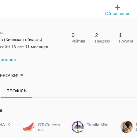
Объявление
га
0
2
1
в (Киевская область)
Рейтинг
Продажі
Покупки
сайті
16 лет 11 месяцев
питання
ВОЧКИ!!!!!
ПРОФІЛЬ
ів
MODNA_KRALYA_
OToTo com
Tamila Mila
ua -
Интернет