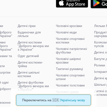
ки
Дитячі гірки
Чоловічі кросівки
Ляльки 
"Доброго
Будиночки для
Чоловічі кеди
Продукт
України"
ляльок
харчува
Чоловічі спортивні
ивні
Дитячі костюми
костюми
Коляски
брого
"Доброго вечора ми
пупсів
Чоловічі патріотичні
України"
з України"
футболки
Дитячі л
мами та
Одяг дитячий
Чоловічі шкіряні
Батути 
Дитячі костюми-
кросівки
Ролики
ати
трійка
Тактичні рукавиці
Інтеракт
urprise
Дитячі шкільні
Чоловічі спортивні
костюми
Дитячі к
штани
й одяг
Дитячі футболки
Шкільні 
Чоловічі толстовки
"Доброго вечора ми
"Доброго
з України"
Дитячі с
Чоловічі сумки
костюм
бананки
Дитячі спортивні
костюми "Доброго
Переключитись на 🇺🇦
Українську мову
Чоловічі тактичні
сезонне
вечора ми з України"
кросівки