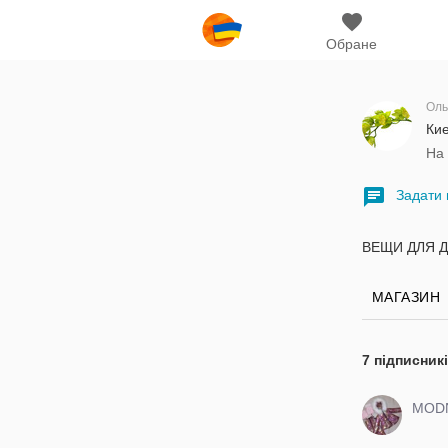
Обране
Оль
Кие
На 
Задати 
ВЕЩИ ДЛЯ ДЕ
МАГАЗИН
7 підписник