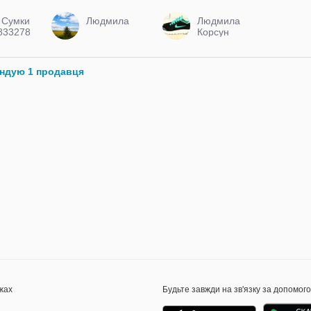
магазин
интересных
 Сумки
Людмила
Людмила
товаров
833278
Корсун
ендую 1 продавця
жах
Будьте завжди на зв'язку за допомог