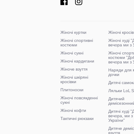
Жіночі куртки
Жіночі кросів
Жіночі спортивні
Жіночі худі 
костюми
вечора ми з 
Жіночі сукні
Жіночі спорт
костюми "До
Жіночі кардигани
вечора ми з 
Жіноче взуття
Наряди для 
дочки
Жіночі шкіряні
кросівки
Дитячі самок
Плитоноски
Ляльки LoL S
Жіночі повсякденні
Дитячий
сукні
демісезонни
Жіночі кофти
Дитячі худі 
вечора, ми з
Тактичні рюкзаки
України"
Дитяче демі
взуття