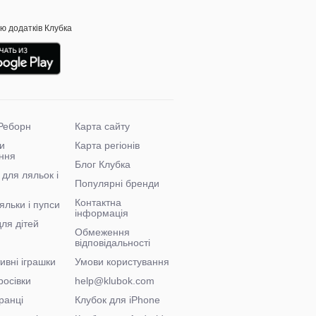
ою додатків Клубка
Реборн
Карта сайту
и
Карта регіонів
ння
Блог Клубка
 для ляльок і
Популярні бренди
Контактна
яльки і пупси
інформація
для дітей
Обмеження
відповідальності
ивні іграшки
Умови користування
росівки
help@klubok.com
ранці
Клубок для iPhone