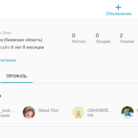
Объявление
н Лілія
0
0
2
в (Киевская область)
Рейтинг
Продажі
Покупки
сайті
8 лет 8 месяцев
питання
ПРОФІЛЬ
а
_look_ok
Sklad.7km
ОБНОВЛЕНИЯ
аграм
НА
ПОСТОЯННОЙ
ОСНОВЕ