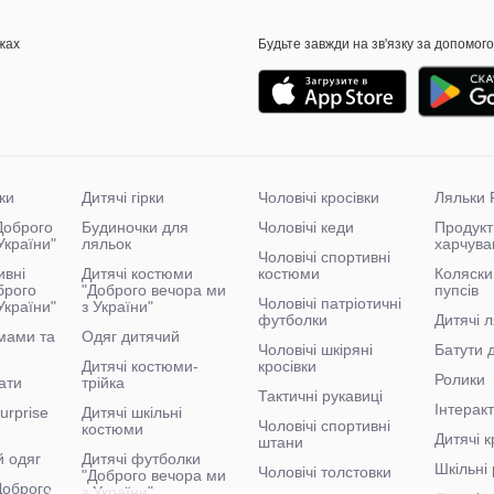
жах
Будьте завжди на зв'язку за допомог
ки
Дитячі гірки
Чоловічі кросівки
Ляльки 
"Доброго
Будиночки для
Чоловічі кеди
Продукт
України"
ляльок
харчува
Чоловічі спортивні
ивні
Дитячі костюми
костюми
Коляски
брого
"Доброго вечора ми
пупсів
Чоловічі патріотичні
України"
з України"
футболки
Дитячі л
мами та
Одяг дитячий
Чоловічі шкіряні
Батути 
Дитячі костюми-
кросівки
Ролики
ати
трійка
Тактичні рукавиці
Інтеракт
urprise
Дитячі шкільні
Чоловічі спортивні
костюми
Дитячі к
штани
й одяг
Дитячі футболки
Шкільні 
Чоловічі толстовки
"Доброго вечора ми
"Доброго
з України"