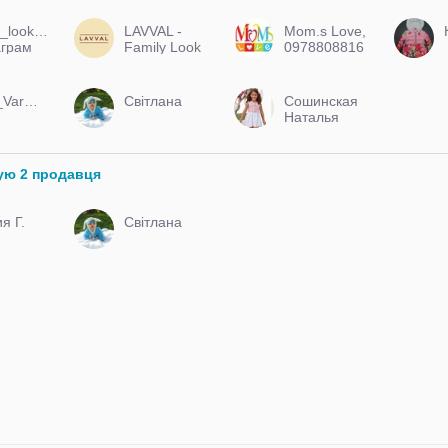
_look_ok
LAVVAL -
Mom.s Love,
аграм
Family Look
0978808816
Лілія_Varme.store
Світлана
Сошинская
Наталья
ую 2 продавця
я Г.
Світлана