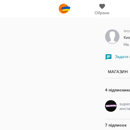
Обране
Івчу
Кие
На 
Задати 
МАГАЗИН
4 підписник
super
инст
7 підписок