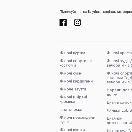
Підписуйтесь на Клубок в соціальних мере
Жіночі куртки
Жіночі кросів
Жіночі спортивні
Жіночі худі 
костюми
вечора ми з 
Жіночі сукні
Жіночі спорт
костюми "До
Жіночі кардигани
вечора ми з 
Жіноче взуття
Наряди для 
дочки
Жіночі шкіряні
кросівки
Дитячі самок
Плитоноски
Ляльки LoL S
Жіночі повсякденні
Дитячий
сукні
демісезонни
Жіночі кофти
Дитячі худі 