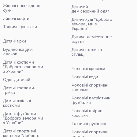
Жіночі повсякденні
Дитячий
сукні
демісезонний одяг
Жіночі кофти
Дитячі худі "Доброго
вечора, ми з
Тактичні рюкзаки
України"
Дитяче демісезонне
Дитячі гірки
взуття
Будиночки для
Дитячі столи та
ляльок
стільці
Дитячі костюми
"Доброго вечора ми
Чоловічі кросівки
з України"
Чоловічі кеди
Одяг дитячий
Чоловічі спортивні
Дитячі костюми-
костюми
трійка
Чоловічі патріотичні
Дитячі шкільні
футболки
костюми
Чоловічі шкіряні
Дитячі футболки
кросівки
"Доброго вечора ми
з України"
Тактичні рукавиці
Дитячі спортивні
Чоловічі спортивні
костюми "Доброго
штани