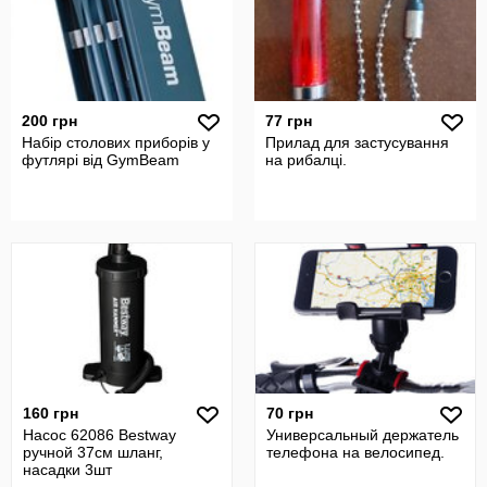
200 грн
77 грн
Набір столових приборів у
Прилад для застусування
футлярі від GymBeam
на рибалці.
160 грн
70 грн
Насос 62086 Bestway
Универсальный держатель
ручной 37см шланг,
телефона на велосипед.
насадки 3шт