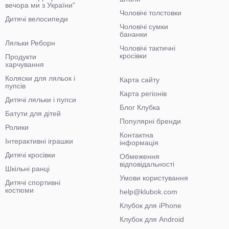
вечора ми з України"
Чоловічі толстовки
Дитячі велосипеди
Чоловічі сумки
бананки
Ляльки Реборн
Чоловічі тактичні
кросівки
Продукти
харчування
Коляски для ляльок і
Карта сайту
пупсів
Карта регіонів
Дитячі ляльки і пупси
Блог Клубка
Батути для дітей
Популярні бренди
Ролики
Контактна
Інтерактивні іграшки
інформація
Дитячі кросівки
Обмеження
відповідальності
Шкільні ранці
Умови користування
Дитячі спортивні
костюми
help@klubok.com
Клубок для iPhone
Клубок для Android