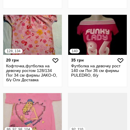
128, 134
140
20 грн
35 грн
Кофточка,футболка на
Футболка на девочку рост
девочку ростом 128/134
140 см Пог 36 см фирмы
Пог 34 см фирмы JAKO-O,
PULEDRO, б/у
б/у Олх Доставка
86, 92, 98, 104
92, 110