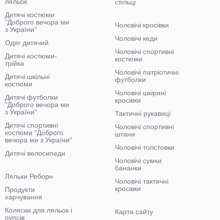
ляльок
стільці
Дитячі костюми
"Доброго вечора ми
Чоловічі кросівки
з України"
Чоловічі кеди
Одяг дитячий
Чоловічі спортивні
Дитячі костюми-
костюми
трійка
Чоловічі патріотичні
Дитячі шкільні
футболки
костюми
Чоловічі шкіряні
Дитячі футболки
кросівки
"Доброго вечора ми
з України"
Тактичні рукавиці
Дитячі спортивні
Чоловічі спортивні
костюми "Доброго
штани
вечора ми з України"
Чоловічі толстовки
Дитячі велосипеди
Чоловічі сумки
бананки
Ляльки Реборн
Чоловічі тактичні
кросівки
Продукти
харчування
Коляски для ляльок і
Карта сайту
пупсів