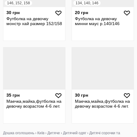
146, 152, 158
134, 140, 146
30 грн
20 грн
Футболка на девочку
Футболка на девочку
монстр хай размер 152/158
минни маус р.140/146
35 грн
30 грн
Маечка,майка,футболка на
Маечка,майка,футболка на
девочку возрастом 4-6 лет.
девочку возрастом 4-6 лет.
Дошка оголошень
›
Київ
›
Дитяче
›
Дитячий одяг
›
Дитячі сорочки та