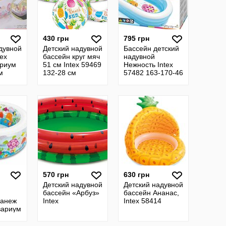
430 грн
795 грн
дувной
Детский надувной
Бассейн детский
tex
бассейн круг мяч
надувной
ариум
51 см Intex 59469
Нежность Intex
м
132-28 см
57482 163-170-46
57 х
см
см
570 грн
630 грн
Детский надувной
Детский надувной
бассейн «Арбуз»
бассейн Ананас,
Манеж
Intex
Intex 58414
вариум
80