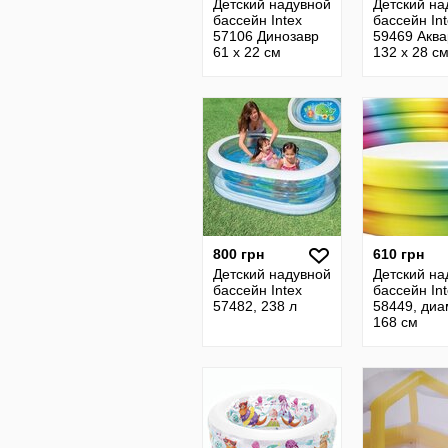
Детский надувной
Детский на
бассейн Intex
бассейн In
57106 Динозавр
59469 Акв
61 х 22 см
132 х 28 с
мячом и кр
800 грн
610 грн
Детский надувной
Детский на
бассейн Intex
бассейн In
57482, 238 л
58449, диа
168 см