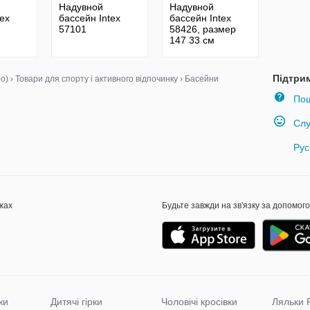
Надувной
Надувной
tex
бассейн Intex
бассейн Intex
57101
58426, размер
147 33 см
Підтри
о)
›
Товари для спорту і активного відпочинку
›
Басейни
Пош
Слу
Рус
жах
Будьте завжди на зв'язку за допомог
ки
Дитячі гірки
Чоловічі кросівки
Ляльки 