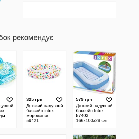
x
бок рекомендує
325 грн
579 грн
дувной
Детский надувной
Детский надувной
tex
бассейн intex
бассейн Intex
зды
мороженое
57403
м
59421
166х100х28 см
кругом