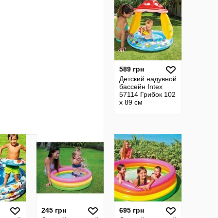
589 грн
Детский надувной
бассейн Intex
57114 Грибок 102
х 89 см
245 грн
695 грн