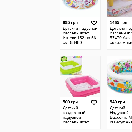
895 грн
1465 грн
Детский надувной
Детский на
бассейн Intex
бассейн In
Интекс 152 на 56
57470 Акв
см, 58480
со съемны
навесом, 1
157 х 122 
560 грн
540 грн
Детский
Детский
квадратный
Надувной
надувной
Бассейн, 
бассейн Intex
И Батут Ак
INTEX 584