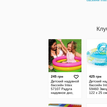
басейни Inte
Клу
245 грн
425 грн
Детский надувной
Детский на
бассейн Intex
бассейн In
57107 Радуга
59460 Зве
надувное дно,
122 х 25 с
61х22 см от 1 до
надувным 
3 лет
и мячом