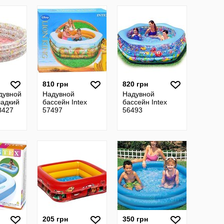
810 грн
820 грн
дувной
Надувной
Надувной
ладкий
бассейн Intex
бассейн Intex
8427
57497
56493
205 грн
350 грн