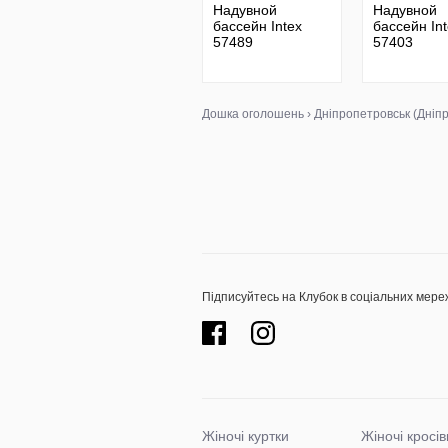
Надувной
Надувной
бассейн Intex
бассейн In
57489
57403
Дошка оголошень
›
Дніпропетровськ (Дніпр
Підписуйтесь на Клубок в соціальних мере
Жіночі куртки
Жіночі кросів