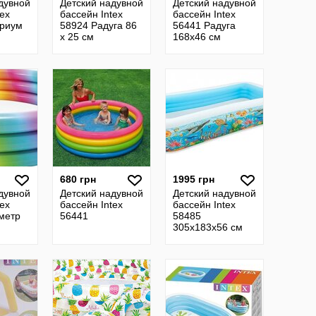
дувной
Детский надувной
Детский надувной
tex
бассейн Intex
бассейн Intex
ариум
58924 Радуга 86
56441 Радуга
м
х 25 см
168х46 см
угом
680 грн
1995 грн
дувной
Детский надувной
Детский надувной
tex
бассейн Intex
бассейн Intex
метр
56441
58485
305x183х56 см