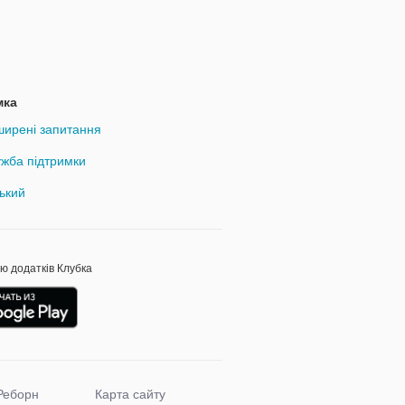
мка
ирені запитання
жба підтримки
ький
ою додатків Клубка
Реборн
Карта сайту