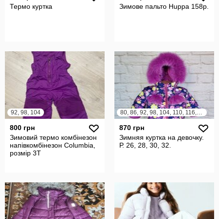
Термо куртка
Зимове пальто Huppa 158р.
92, 98, 104
80, 86, 92, 98, 104, 110, 116, 122, 128
800 грн
870 грн
Зимовий термо комбінезон
Зимняя куртка на девочку.
напівкомбінезон Columbia,
Р. 26, 28, 30, 32.
розмір 3T