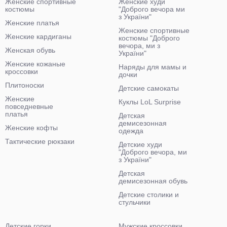
Женские спортивные
Женские худи
костюмы
"Доброго вечора ми
з України"
Женские платья
Женские спортивные
Женские кардиганы
костюмы "Доброго
вечора, ми з
Женская обувь
України"
Женские кожаные
Наряды для мамы и
кроссовки
дочки
Плитоноски
Детские самокаты
Женские
Куклы LoL Surprise
повседневные
платья
Детская
демисезонная
Женские кофты
одежда
Тактические рюкзаки
Детские худи
"Доброго вечора, ми
з України"
Детская
демисезонная обувь
Детские столики и
стульчики
Детские горки
Мужские кроссовки