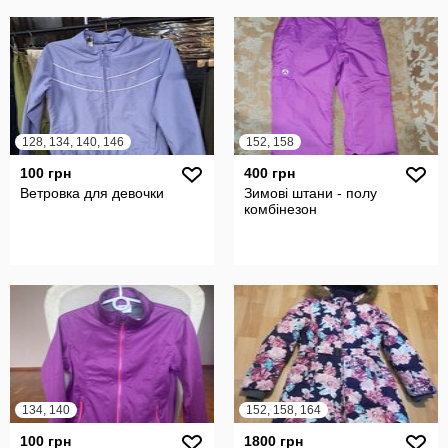
128, 134, 140, 146
152, 158
100 грн
400 грн
Ветровка для девочки
Зимові штани - полу
комбінезон
134, 140
152, 158, 164
100 грн
1800 грн