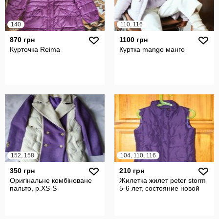
140
110, 116
870 грн
1100 грн
Курточка Reima
Куртка mango манго
152, 158
104, 110, 116
350 грн
210 грн
Оригінальне комбіноване
Жилетка жилет peter storm
пальто, р.XS-S
5-6 лет, состояние новой