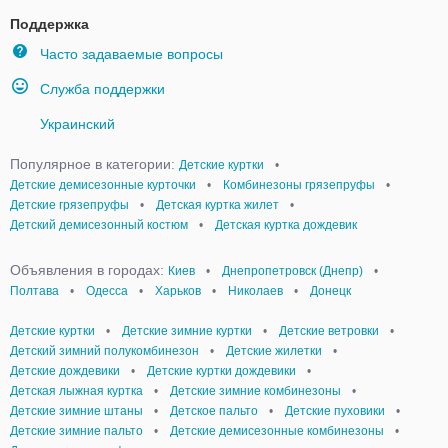
Поддержка
Часто задаваемые вопросы
Служба поддержки
Украинский
Популярное в категории:
Детские куртки
•
Детские демисезонные курточки
•
Комбинезоны грязепруфы
•
Детские грязепруфы
•
Детская куртка жилет
•
Детский демисезонный костюм
•
Детская куртка дождевик
Объявления в городах:
Киев
•
Днепропетровск (Днепр)
•
Полтава
•
Одесса
•
Харьков
•
Николаев
•
Донецк
Детские куртки
•
Детские зимние куртки
•
Детские ветровки
•
Детский зимний полукомбинезон
•
Детские жилетки
•
Детские дождевики
•
Детские куртки дождевики
•
Детская лыжная куртка
•
Детские зимние комбинезоны
•
Детские зимние штаны
•
Детское пальто
•
Детские пуховики
•
Детские зимние пальто
•
Детские демисезонные комбинезоны
•