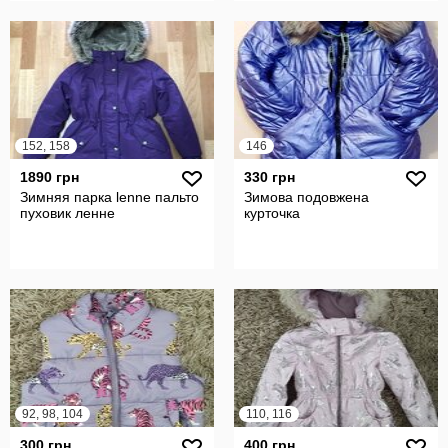
152, 158
146
1890 грн
330 грн
Зимняя парка lenne пальто
Зимова подовжена
пуховик ленне
курточка
92, 98, 104
110, 116
300 грн
400 грн