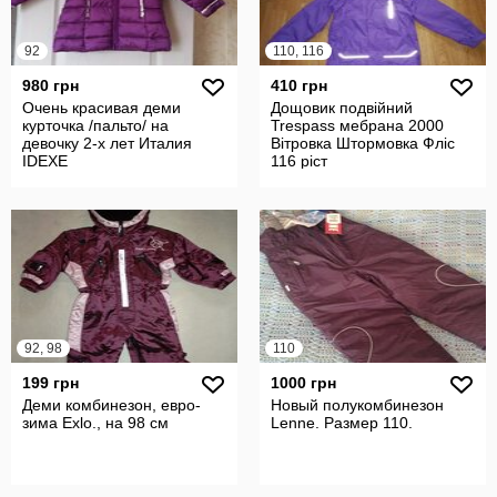
92
110, 116
980 грн
410 грн
Очень красивая деми
Дощовик подвійний
курточка /пальто/ на
Trespass мебрана 2000
девочку 2-х лет Италия
Вітровка Штормовка Фліс
IDEXE
116 ріст
92, 98
110
199 грн
1000 грн
Деми комбинезон, евро-
Новый полукомбинезон
зима Exlo., на 98 см
Lenne. Размер 110.