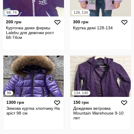
68, 74
128, 134
200 грн
300 грн
Курточка деми фирмы
Куртка демі 128-134
Lalebu для девочки рост
68-74см
98
134, 140
1300 грн
150 грн
Зимова куртка хлопчику На
Дождевик ветровка
зріст 98 см
Mountain Warehouse 9-10
лет