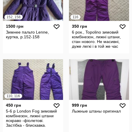
152, 158
116
1500 грн
350 грн
Зимнее пальто Lenne,
6 рок., Topolino зимовий
куртка, р.152-158
комбінезон, лижні штани,
стан нового. Не масивні,
дуже легкі і в той же час
110, 116
450 грн
999 грн
5-6 р London Fog зимовий
Лыжные штаны оригинал
комбінезон, лижні штани
яскраво -фіолетові.
Застібка - блискавка.
вітронепр