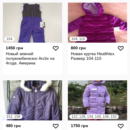
104
104, 110
1450 грн
800 грн
Новый зимний
Новая куртка Healthtex.
полукомбинезон Arctix на
Размер 104-110.
4года. Америка
152, 158
122, 128, 134, 140, 146, 152
480 грн
1750 грн