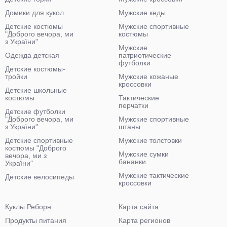
Домики для кукол
Мужские кеды
Детские костюмы
Мужские спортивные
"Доброго вечора, ми
костюмы
з України"
Мужские
Одежда детская
патриотические
футболки
Детские костюмы-
тройки
Мужские кожаные
кроссовки
Детские школьные
костюмы
Тактические
перчатки
Детские футболки
"Доброго вечора, ми
Мужские спортивные
з України"
штаны
Детские спортивные
Мужские толстовки
костюмы "Доброго
Мужские сумки
вечора, ми з
бананки
України"
Мужские тактические
Детские велосипеды
кроссовки
Куклы Реборн
Карта сайта
Продукты питания
Карта регионов