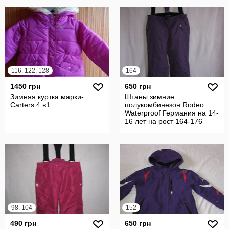
116, 122, 128
164
1450 грн
650 грн
Зимняя куртка марки-
Штаны зимние
Carters 4 в1
полукомбинезон Rodeo
Waterproof Германия на 14-
16 лет на рост 164-176
см.В идеальном со
98, 104
152
490 грн
650 грн