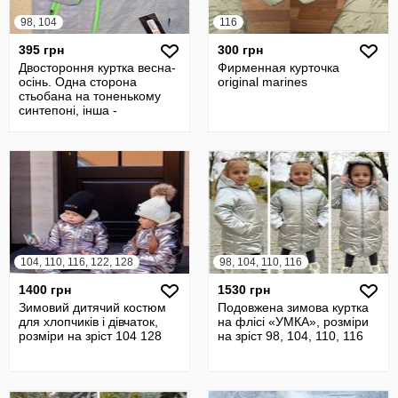
98, 104
116
395 грн
300 грн
Двостороння куртка весна-
Фирменная курточка
осінь. Одна сторона
original marines
стьобана на тоненькому
синтепоні, інша -
трикотажна сто
104, 110, 116, 122, 128
98, 104, 110, 116
1400 грн
1530 грн
Зимовий дитячий костюм
Подовжена зимова куртка
для хлопчиків і дівчаток,
на флісі «УМКА», розміри
розміри на зріст 104 128
на зріст 98, 104, 110, 116