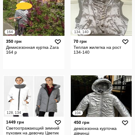
164
134, 140
350 грн
70 грн
Демисезонная куртка Zara
Теплая жилетка на рост
164 р
134-140
128, 134
104
1449 грн
450 грн
Светоотражающий зимний
демісезонна курточка
пуховик на девочку Цветик
дівчинці