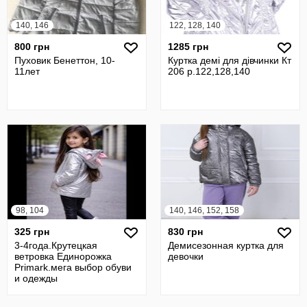
140, 146
122, 128, 140
800 грн
1285 грн
Пуховик Бенеттон, 10-
Куртка демі для дівчинки Кт
11лет
206 р.122,128,140
98, 104
140, 146, 152, 158
325 грн
830 грн
3-4года.Крутецкая
Демисезонная куртка для
ветровка Eдинорожка
девочки
Primark.мега выбор обуви
и одежды