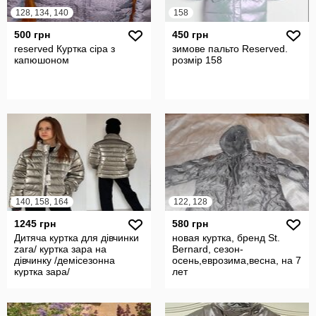
128, 134, 140
158
500 грн
450 грн
reserved Куртка сіра з
зимове пальто Reserved.
капюшоном
розмір 158
140, 158, 164
122, 128
1245 грн
580 грн
Дитяча куртка для дівчинки
новая куртка, бренд St.
zara/ куртка зара на
Bernard, сезон-
дівчинку /демісезонна
осень,еврозима,весна, на 7
куртка зара/
лет