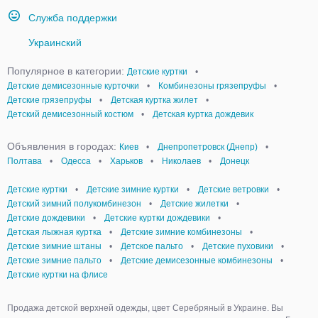
Служба поддержки
Украинский
Популярное в категории:
Детские куртки
•
Детские демисезонные курточки
•
Комбинезоны грязепруфы
•
Детские грязепруфы
•
Детская куртка жилет
•
Детский демисезонный костюм
•
Детская куртка дождевик
Объявления в городах:
Киев
•
Днепропетровск (Днепр)
•
Полтава
•
Одесса
•
Харьков
•
Николаев
•
Донецк
Детские куртки
•
Детские зимние куртки
•
Детские ветровки
•
Детский зимний полукомбинезон
•
Детские жилетки
•
Детские дождевики
•
Детские куртки дождевики
•
Детская лыжная куртка
•
Детские зимние комбинезоны
•
Детские зимние штаны
•
Детское пальто
•
Детские пуховики
•
Детские зимние пальто
•
Детские демисезонные комбинезоны
•
Детские куртки на флисе
Продажа детской верхней одежды, цвет Серебряный в Украине. Вы