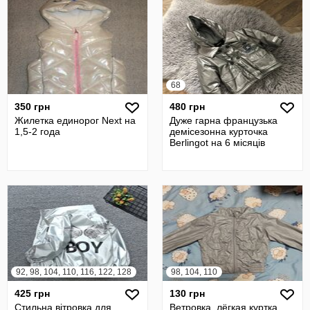
68
350 грн
480 грн
Жилетка единорог Next на
Дуже гарна французька
1,5-2 года
демісезонна курточка
Berlingot на 6 місяців
92, 98, 104, 110, 116, 122, 128
98, 104, 110
425 грн
130 грн
Стильна вітровка для
Ветровка, лёгкая куртка