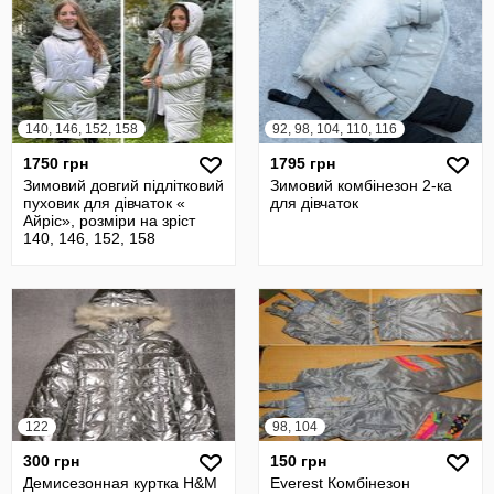
140, 146, 152, 158
92, 98, 104, 110, 116
1750 грн
1795 грн
Зимовий довгий підлітковий
Зимовий комбінезон 2-ка
пуховик для дівчаток «
для дівчаток
Айріс», розміри на зріст
140, 146, 152, 158
122
98, 104
300 грн
150 грн
Демисезонная куртка H&M
Everest Комбінезон