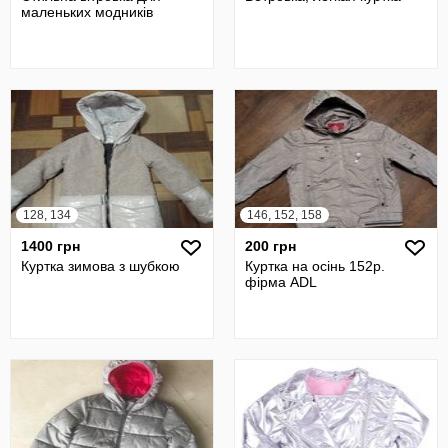
маленьких модників
128, 134
146, 152, 158
1400 грн
200 грн
Куртка зимова з шубкою
Куртка на осінь 152р.
фірма ADL