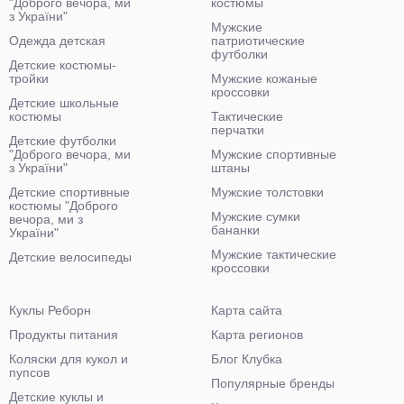
"Доброго вечора, ми
костюмы
з України"
Мужские
Одежда детская
патриотические
футболки
Детские костюмы-
тройки
Мужские кожаные
кроссовки
Детские школьные
костюмы
Тактические
перчатки
Детские футболки
"Доброго вечора, ми
Мужские спортивные
з України"
штаны
Детские спортивные
Мужские толстовки
костюмы "Доброго
Мужские сумки
вечора, ми з
бананки
України"
Мужские тактические
Детские велосипеды
кроссовки
Куклы Реборн
Карта сайта
Продукты питания
Карта регионов
Коляски для кукол и
Блог Клубка
пупсов
Популярные бренды
Детские куклы и