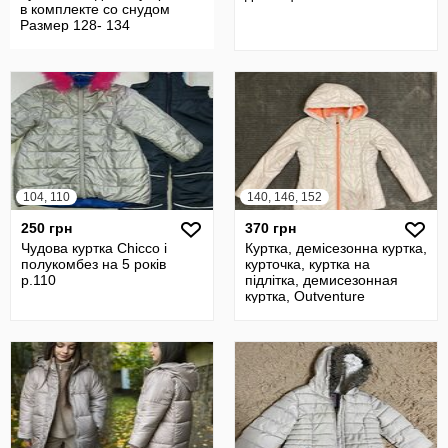
в комплекте со снудом
Размер 128- 134
104, 110
140, 146, 152
250 грн
370 грн
Чудова куртка Chicco і
Куртка, демісезонна куртка,
полукомбез на 5 років
курточка, куртка на
р.110
підлітка, демисезонная
куртка, Outventure