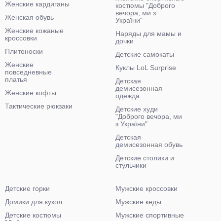
Женские кардиганы
костюмы "Доброго
вечора, ми з
Женская обувь
України"
Женские кожаные
Наряды для мамы и
кроссовки
дочки
Плитоноски
Детские самокаты
Женские
Куклы LoL Surprise
повседневные
платья
Детская
демисезонная
Женские кофты
одежда
Тактические рюкзаки
Детские худи
"Доброго вечора, ми
з України"
Детская
демисезонная обувь
Детские столики и
стульчики
Детские горки
Мужские кроссовки
Домики для кукол
Мужские кеды
Детские костюмы
Мужские спортивные