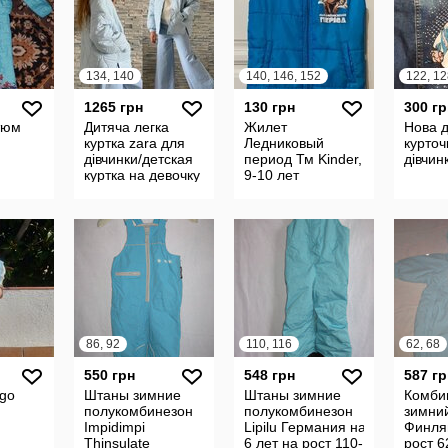
134, 140
140, 146, 152
122, 12
1265 грн
130 грн
300 гр
тюм
Дитяча легка
Жилет
Нова 
куртка zara для
Ледниковый
курточ
дівчинки/детская
период Тм Kinder,
дівчин
куртка на девочку
9-10 лет
зара
86, 92
110, 116
62, 68
550 грн
548 грн
587 гр
go
Штаны зимние
Штаны зимние
Комби
полукомбинезон
полукомбинезон
зимни
Impidimpi
Lipilu Германия на 5-
Финля
Thinsulate
6 лет на рост 110-116
рост 6