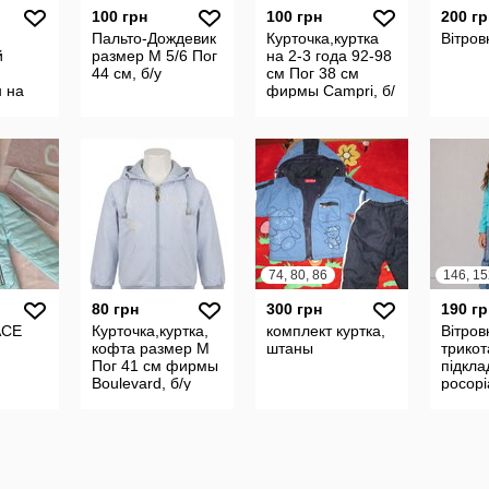
100 грн
100 грн
200 гр
Пальто-Дождевик
Курточка,куртка
Вітров
й
размер М 5/6 Пог
на 2-3 года 92-98
44 см, б/у
см Пог 38 см
 на
фирмы Campri, б/
Пог 37
у
Lux&K,
74, 80, 86
146, 15
80 грн
300 грн
190 гр
ACE
Курточка,куртка,
комплект куртка,
Вітров
кофта размер М
штаны
трикот
Пог 41 см фирмы
підкла
Boulevard, б/у
pocopi
Олх Доставка