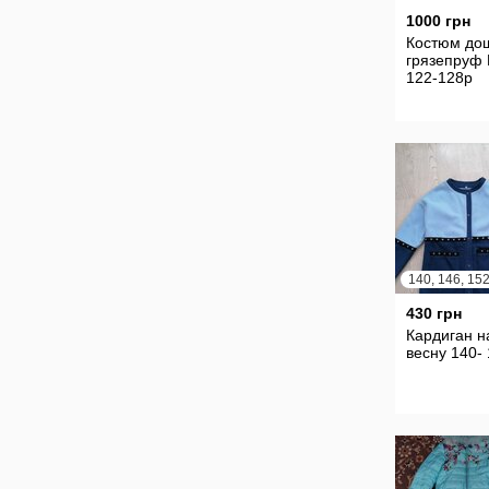
1000 грн
Костюм до
грязепруф 
122-128р
140, 146, 15
430 грн
Кардиган н
весну 140- 