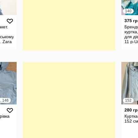
140
375 гр
кет.
Бренд
куртка
тському
для ді
. Zara
11 р-U
Armou
, 146
152
280 гр
рівка
Куртка
152 с