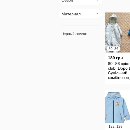
Сезон
Материал
Черный список
80, 86
180 грн
80 -86 зріст
club. Dopo
Суцільний
комбінезон
всередині 
флісі. Зима
єврозима, д
122, 128