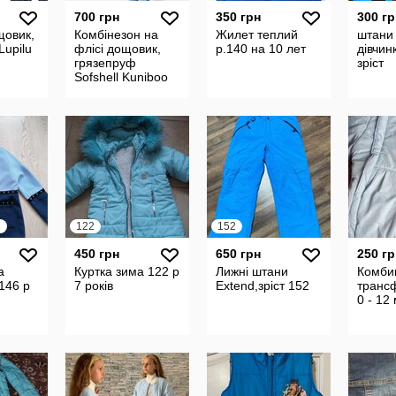
700 грн
350 грн
300 гр
щовик,
Комбінезон на
Жилет теплий
штани 
Lupilu
флісі дощовик,
р.140 на 10 лет
дівчин
грязепруф
зріст
Sofshell Kuniboo
86-92р
2
122
152
450 грн
650 грн
250 гр
а
Куртка зима 122 р
Лижні штани
Комби
146 р
7 років
Extend,зріст 152
транс
0 - 12