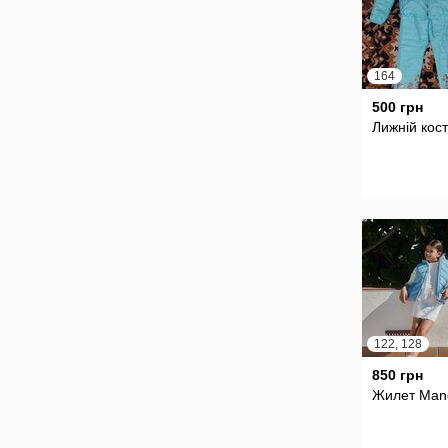
164
500 грн
Лижній кос
122, 128
850 грн
Жилет Man