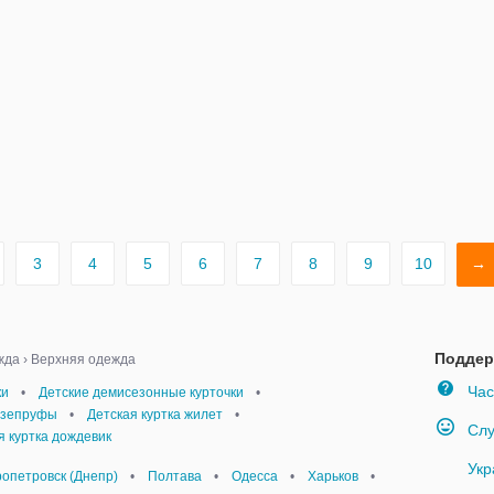
3
4
5
6
7
8
9
10
→
Поддер
жда
›
Верхняя одежда
Час
ки
•
Детские демисезонные курточки
•
язепруфы
•
Детская куртка жилет
•
Слу
я куртка дождевик
Укр
опетровск (Днепр)
•
Полтава
•
Одесса
•
Харьков
•