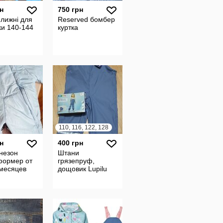
н
750 грн
лижні для
Reserved бомбер
ки 140-144
куртка
110, 116, 122, 128
н
400 грн
незон
Штани
формер от
грязепруф,
 месяцев
дощовик Lupilu