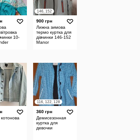
146, 152
н
900 грн
ова
Лижна зимова
,вітровка
термо куртка для
вчинки 10-
дівчинки 146-152
nder
Manor
r
116, 122, 128
н
360 грн
 котонова
Демисезонная
м
куртка для
девочки