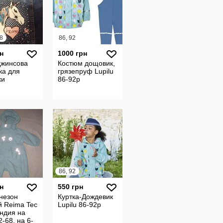
8
86, 92
н
1000 грн
джинсова
Костюм дощовик,
ка для
грязепруф Lupilu
ки
86-92р
86, 92
н
550 грн
незон
Куртка-Дождевик
й Reima Tec
Lupilu 86-92р
ндия на
2-68, на 6-