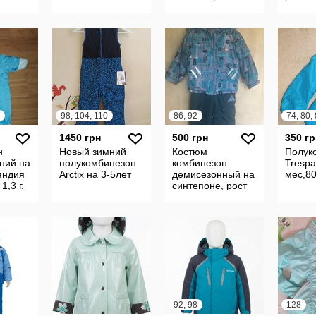
Германия на 1-2
см.Новые..Зимние,на
12 ме
года на рост 86-
утеплител
Зимни
92
идеал
см.Новые.Зимние,
состоя
98, 104, 110
86, 92
74, 80,
1450 грн
500 грн
350 гр
н
Новый зимний
Костюм
Полук
ний на
полукомбинезон
комбинезон
Trespa
яндия
Arctix на 3-5лет
демисезонный на
мес,80
1,3 г.
синтепоне, рост
86-92, мальчик
92, 98
128