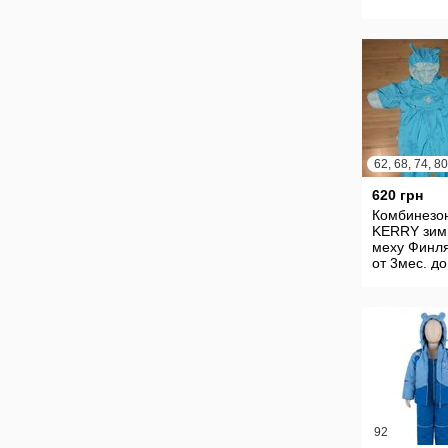
62, 68, 74, 80
620 грн
Комбинезо
KERRY зим
меху Финл
от 3мес. до 
92