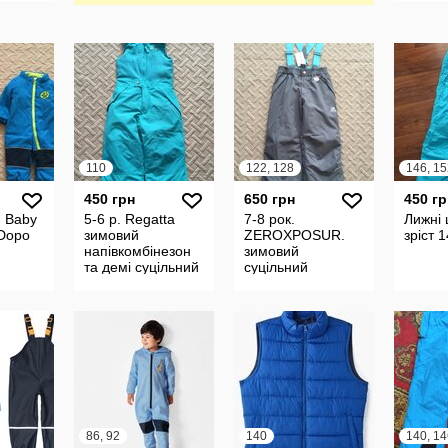
110
122, 128
146, 15
450 грн
650 грн
450 гр
. Baby
5-6 р. Regatta
7-8 рок.
Лижні 
 Dopo
зимовий
ZEROXPOSUR.
зріст 
напівкомбінезон
зимовий
,
та демі суцільний
суцільний
на
на флісі. Застібка
комбінезон, лижні
,
- блискавка.
штани на флісі.
емі .
вітронепрод
Унісекс. Застібка -
блискав
86, 92
140
140, 14