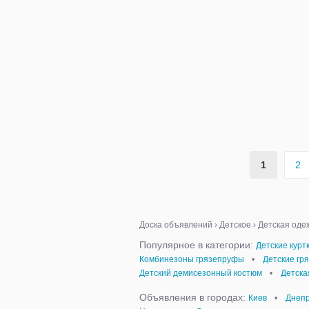
1
2
Доска объявлений
›
Детское
›
Детская оде
Популярное в категории:
Детские курт
Комбинезоны грязепруфы
•
Детские гр
Детский демисезонный костюм
•
Детска
Объявления в городах:
Киев
•
Днепр