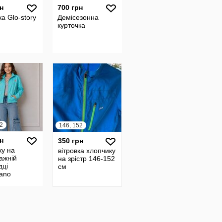
н
700 грн
ка Glo-story
Демісезонна
курточка
2
146, 152
н
350 грн
ку на
вітровка хлопчику
ажній
на зрістр 146-152
дці
см
ano