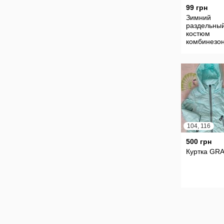
99 грн
Зимний
раздельны
костюм
комбинезон
рост 92 см 
см фирмы 
б/у
104, 116
500 грн
Куртка GR