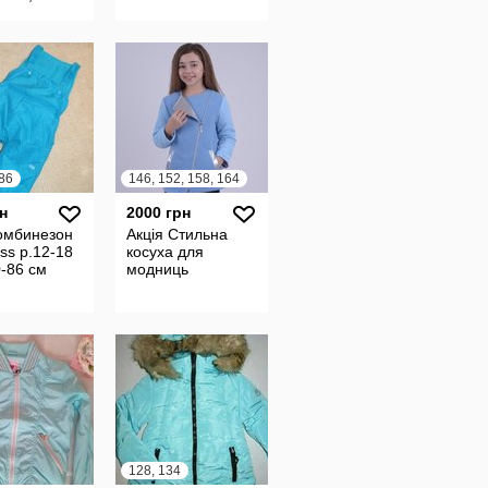
сяцев
й. В
ьном
нии н
 86
146, 152, 158, 164
н
2000 грн
омбинезон
Акція Стильна
ss р.12-18
косуха для
-86 см
модниць
128, 134