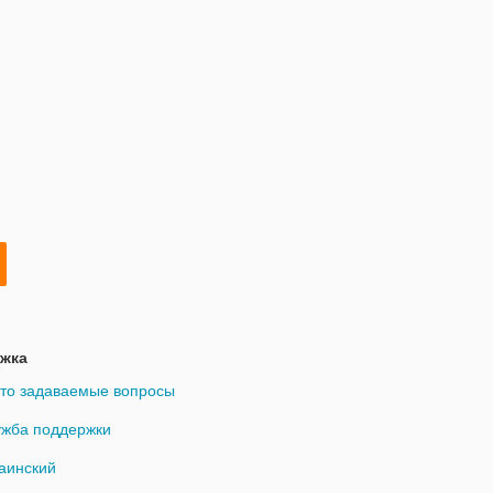
жка
то задаваемые вопросы
жба поддержки
аинский