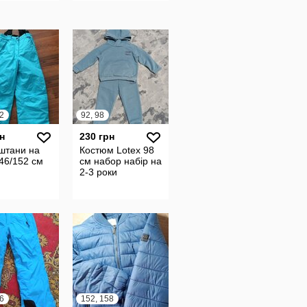
2
92, 98
н
230 грн
штани на
Костюм Lotex 98
146/152 см
см набор набір на
2-3 роки
6
152, 158