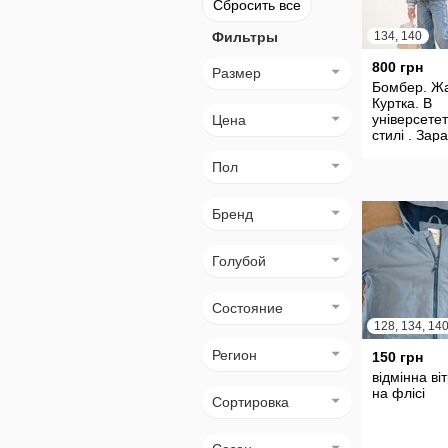
Сбросить все
Фильтры
134, 140
800 грн
Размер
Бомбер. Жа
Куртка. В
універсете
Цена
стилі . Зара
Пол
Бренд
Голубой
Состояние
128, 134, 140
Регион
150 грн
відмінна віт
на флісі
Сортировка