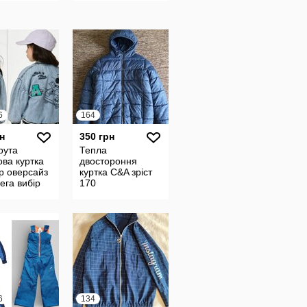
6
164
н
350 грн
рута
Тепла
ва куртка
двостороння
р оверсайз
куртка C&A зріст
ега вибір
170
та взуття
6
134