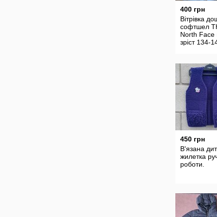
400 грн
Вітрівка д
софтшел T
North Face
зріст 134-1
450 грн
В'язана ди
жилетка ру
роботи.