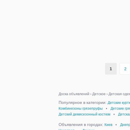
1
2
Доска объявлений
›
Детское
›
Детская оде
Популярное в категории:
Детские курт
Комбинезоны грязепруфы
•
Детские гр
Детский демисезонный костюм
•
Детска
Объявления в городах:
Киев
•
Днепр