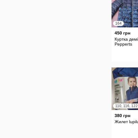
164
450 грн
Куртка демі
Pepperts
110, 116, 122
380 грн
Жилет lupil