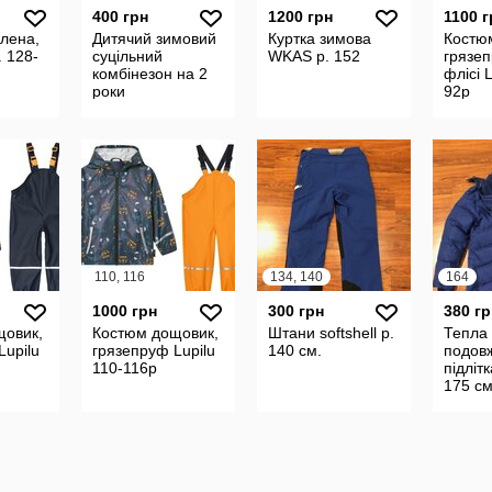
400 грн
1200 грн
1100 г
плена,
Дитячий зимовий
Куртка зимова
Костю
. 128-
суцільний
WKAS р. 152
грязе
комбінезон на 2
флісі L
роки
92р
110, 116
134, 140
164
1000 грн
300 грн
380 гр
щовик,
Костюм дощовик,
Штани softshell р.
Тепла 
Lupilu
грязепруф Lupilu
140 см.
подов
110-116р
підліт
175 с