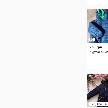
86
250 грн
Куртка зим
128, 134, 14