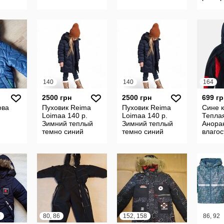
підкладці
куртки
140
140
164
2500 грн
2500 грн
699 гр
ова
Пуховик Reima
Пуховик Reima
Сине 
Loimaa 140 р.
Loimaa 140 р.
Теплая
Зимний теплый
Зимний теплый
Анора
темно синий
темно синий
влагос
куртка теплая
куртка теплая
Kiabi 
0
80, 86
152, 158
86, 92