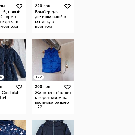
грн
220 грн
116, новый
Бомбер для
й термо-
дівчинки синій в
 куртка и
клітинку з
омбинезон
принтом
instagram піджак
134 см
4
122
н
200 грн
 Cool club,
Жилетка стёганая
164
с воротником на
мальчика размер
122