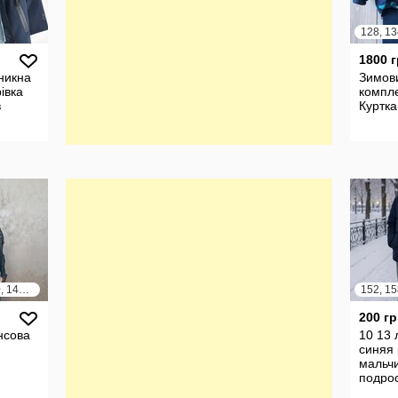
128, 13
1800 
никна
Зимов
рівка
компле
в
Куртка
128, 134, 140, 146, 152
152, 15
200 гр
нсова
10 13 
синяя 
мальчи
подрос
& Co