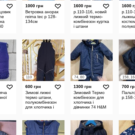
1000 грн
1600 грн
1600 
ощовик
Ветровка анорак
р.110-116, новий
р.110-
he
reima tec р 128-
лижний термо-
лыжны
 на
134см
комбінезон куртка
костюм
40
і штани
полук
110
74, 80
158, 16
600 грн
1300 грн
700 гр
тяча
Зимові лижні
Зимовий Термо
Пальто
чної
термо штани,
комбінезон для
р.158-
полукомбінезон
хлопчика і
для хлопчика і
дівчинки 74 H&M
дівчинки 110