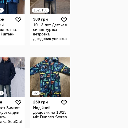
4
152, 158
грн
300 грн
ий
10 13 лет Детская
кт reima.
синяя куртка-
 і штани
ветровка
дождевик унисекс
Wolf
8
92
н
250 грн
лет Зимняя
Надійний
куртка для
дощовик на 18/23
ка-
міс Dunnes Stores
тка SoulCal