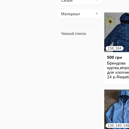
Сезон
Материал
Черный список
158, 164
500 грн
Брендова
куртка,вітр
для хлопчи
14 р-Regat
134, 140, 14