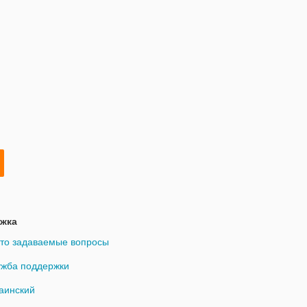
жка
то задаваемые вопросы
жба поддержки
аинский