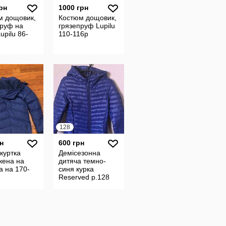
рн
1000 грн
м дощовик,
Костюм дощовик,
пруф на
грязепруф Lupilu
upilu 86-
110-116р
128
н
600 грн
куртка
Демісезонна
жена на
дитяча темно-
ка на 170-
синя курка
м
Reserved р.128