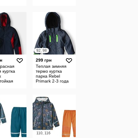
 відмінний
отличное
92, 98
н
299 грн
красная
Теплая зимняя
 куртка
термо куртка
к
парка Rebel
тойкая
Primark 2-3 года
S 14-15 лет
110, 116