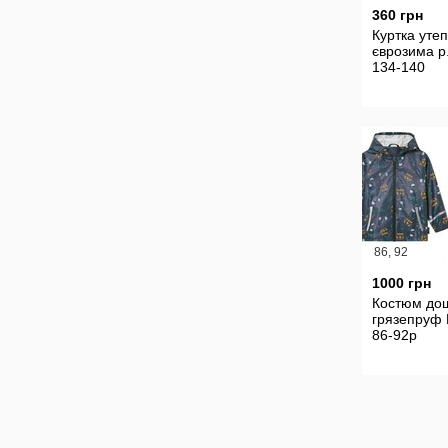
360 грн
Куртка уте
єврозима р
134-140
86, 92
1000 грн
Костюм до
грязепруф 
86-92р