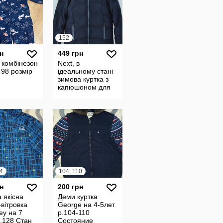
152
н
449 грн
 комбінезон
Next, в
 98 розмір
ідеальному стані
зимова куртка з
капюшоном для
хлопчика
4
104, 110
н
200 грн
 якісна
Деми куртка
-вітровка
George на 4-5лет
ey на 7
р.104-110
р.128 Стан
Состояние