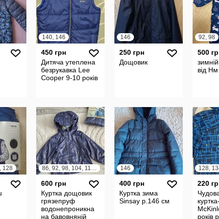
140, 146
146
92, 98
450 грн
250 грн
500 гр
Дитяча утеплена
Дощовик
зимній
безрукавка Lee
від Нм
Cooper 9-10 років
, 128
86, 92, 98, 104, 110, 116, 122, 128
146
128, 13
600 грн
400 грн
220 гр
u
Куртка дощовик
Куртка зима
Чудова
грязепруф
Sinsay р.146 см
куртка
водонепроникна
McKinl
на бавовняній
років 