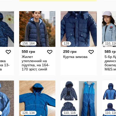
158, 164
128
110, 11
550 грн
250 грн
585 гр
Жилет
Куртка зимова
5-6р.К
овка
утепленний на
джинсо
ка 13-
підлітка, на 164-
бомпе
ta
170 зріст, синій
M&S.м
одягу 
6
128, 134
110, 116
110, 11