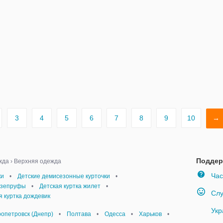
3
4
5
6
7
8
9
10
→
Поддер
жда
›
Верхняя одежда
Час
ки
•
Детские демисезонные курточки
•
язепруфы
•
Детская куртка жилет
•
Слу
я куртка дождевик
Укр
опетровск (Днепр)
•
Полтава
•
Одесса
•
Харьков
•