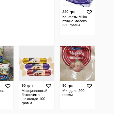
240 грн
Конфеты Milka
птичье молоко
330 грамм
90 грн
90 грн
овая
Марципановый
Миндаль 200
батончик в
грамм
шоколаде 100
грамм