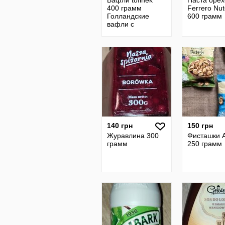
Вафли tofinek
Паста орех
400 грамм
Ferrero Nut
Голландские
600 грамм
вафли с
карамелью
140 грн
150 грн
Журавлина 300
Фисташки A
грамм
250 грамм