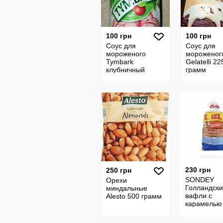
100 грн
100 грн
Соус для
Соус для
мороженого
мороженог
Tymbark
Gelatelli 22
клубничный
грамм
десертный 200
грамм
230 грн
250 грн
SONDEY
Орехи
Голландск
миндальные
вафли с
Alesto 500 грамм
карамелью
грамм