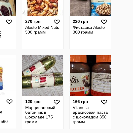
270 грн
220 грн
Alesto Mixed Nuts
Фисташки Alesto
о
500 грамм
300 грамм
5
120 грн
166 грн
Марципановый
Vitanella
ие
батончик в
арахисовая паста
шоколаде 175
с шоколадом 350
 560
грамм
грамм