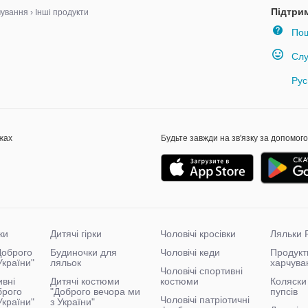
Підтри
чування
›
Інші продукти
Пош
Слу
Рус
жах
Будьте завжди на зв'язку за допомог
ки
Дитячі гірки
Чоловічі кросівки
Ляльки 
"Доброго
Будиночки для
Чоловічі кеди
Продукт
України"
ляльок
харчува
Чоловічі спортивні
ивні
Дитячі костюми
костюми
Коляски 
брого
"Доброго вечора ми
пупсів
Чоловічі патріотичні
України"
з України"