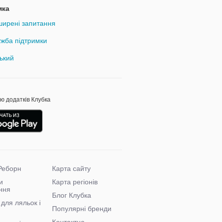
мка
ирені запитання
жба підтримки
ький
ою додатків Клубка
Реборн
Карта сайту
и
Карта регіонів
ння
Блог Клубка
для ляльок і
Популярні бренди