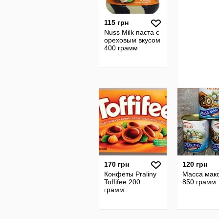
115 грн
Nuss Milk паста с
ореховым вкусом
400 грамм
170 грн
120 грн
Конфеты Praliny
Масса мак
Toffifee 200
850 грамм
грамм