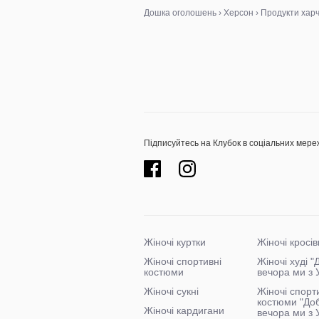
Дошка оголошень
›
Херсон
›
Продукти хар
Підписуйтесь на Клубок в соціальних мере
Жіночі куртки
Жіночі кросів
Жіночі спортивні
Жіночі худі 
костюми
вечора ми з 
Жіночі сукні
Жіночі спорт
костюми "До
Жіночі кардигани
вечора ми з 