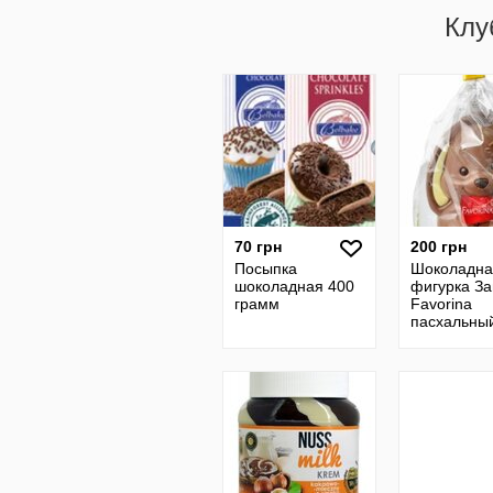
Клу
70 грн
200 грн
Посыпка
Шоколадна
шоколадная 400
фигурка За
грамм
Favorina
пасхальны
молочный
шоколад 15