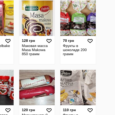
128 грн
70 грн
elbake
Маковая масса
Фрукты в
Masa Makowa
шоколаде 200
850 грамм
грамм
120 грн
110 грн