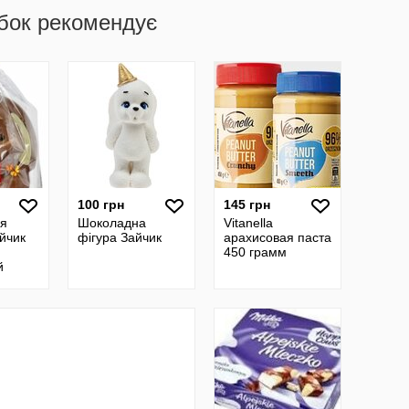
бок рекомендує
100 грн
145 грн
я
Шоколадна
Vitanella
йчик
фігура Зайчик
арахисовая паста
450 грамм
й
0 г