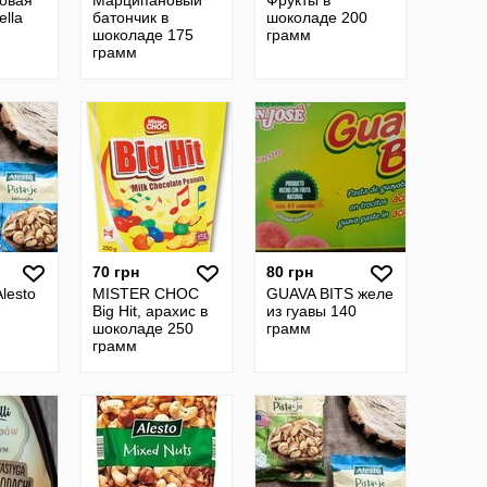
овая
Марципановый
Фрукты в
ella
батончик в
шоколаде 200
шоколаде 175
грамм
грамм
70 грн
80 грн
lesto
MISTER CHOC
GUAVA BITS желе
Big Hit, арахис в
из гуавы 140
шоколаде 250
грамм
грамм